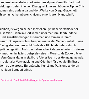
t angenehm ausbalanciert zwischen alpiner Gemütlichkeit und
felungen treten in einen Dialog mit Linoleumböden – Alpine Chic
Räumen sind zudem da und dort Werke von Diego Giacometti
och von unverkennbarer Kraft und einer klaren Handschrift.
 bleiben, ist wegen seiner speziellen Synthese verschiedener
 Reise Wert. Denn im Dorf kamen über mehrere Jahrhunderte
r- und Kunstströmungen zusammen und formen in ihrem
osum. Ortsspezifisch ist beispielsweise der Senter Giebel. Diese
Dachgiebel wurden wohl Ende des 18. Jahrhunderts durch
din eingeführt. Auch der italienische Palazzo schwingt in vielen
r machten in Italien, beispielsweise in Florenz als Zuckerbäcker
es Vermögens dann in stattliche Alterssitze in der Heimatgemeinde.
 regionaler Verwurzelung und Offenheit für globale Einflüsse
 indem es die grosse Europäische Kunst aus Paris und anderen
 ruhigen Bergdorf bringt.
 Sent ist ein Buch bei Scheidegger & Spiess erschienen.