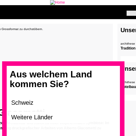
Unse
im Grossformat zu durchstöbern.
archithese
Tradition
Unse
Aus welchem Land
kommen Sie?
archithese
Hotelbau
Giacometti
zen Architektur und Kunst zu einer inspirierenden Symbiose: Im
mmlung druckgrafischer Arbeiten von Alberto Giacometti zu