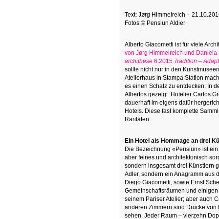
Text: Jørg Himmelreich – 21.10.20
Fotos © Pensiun Aldier
Alberto Giacometti ist für viele Archi
von Jørg Himmelreich und Daniela M
archithese
6.2015
Tradition – Adapt
sollte nicht nur in den Kunstmusee
Atelierhaus in Stampa Station mac
es einen Schatz zu entdecken: In d
Albertos gezeigt. Hotelier Carlos 
dauerhaft im eigens dafür hergeri
Hotels. Diese fast komplette Samm
Raritäten.
Ein Hotel als Hommage an drei Kü
Die Bezeichnung «Pensiun» ist ein 
aber feines und architektonisch sorg
sondern insgesamt drei Künstlern 
Adler, sondern ein Anagramm aus 
Diego Giacometti, sowie Ernst Sche
Gemeinschaftsräumen und einigen d
seinem Pariser Atelier; aber auch Ca
anderen Zimmern sind Drucke von 
sehen.
Jeder Raum – vierzehn Dopp