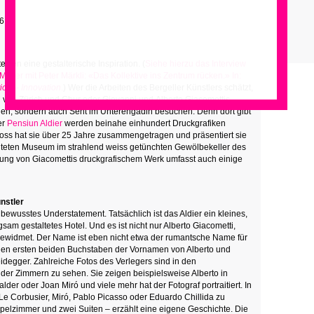
16
tekten eine gestalterische Inspiration. (
Siehe hierzu das Interview
eyer mit Peter Märkli: «Das Kollektive ins Zentrum rücken.» In:
ion – Innovation
.
) Wer die Arbeiten des Bergeller Künstlers schätzt,
n von Zürich und Chur oder
Giovanni und
Alberto Giacomettis
hen, sondern auch Sent im Unterengadin besuchen. Denn dort gibt
er
Pensiun Aldier
werden beinahe einhundert Druckgrafiken
Gross hat sie über 25 Jahre zusammengetragen und präsentiert sie
chteten Museum im strahlend weiss getünchten Gewölbekeller des
lung von Giacomettis druckgrafischem Werk umfasst auch einige
nstler
bewusstes Understatement. Tatsächlich ist das Aldier ein kleines,
sam gestaltetes Hotel. Und es ist nicht nur Alberto Giacometti,
gewidmet. Der Name ist eben nicht etwa der rumantsche Name für
den ersten beiden Buchstaben der Vornamen von Alberto und
idegger. Zahlreiche Fotos des Verlegers sind in den
er Zimmern zu sehen. Sie zeigen beispielsweise Alberto in
lder oder Joan Miró und viele mehr hat der Fotograf portraitiert. In
Le Corbusier,
Mir
ó
, Pablo Picasso oder Eduardo Chillida zu
elzimmer und zwei Suiten – erzählt eine eigene Geschichte. Die