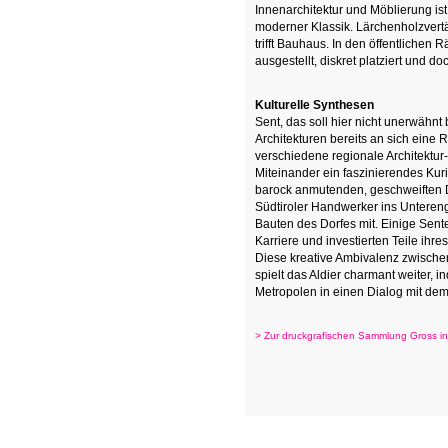
Innenarchitektur und Möblierung is
moderner Klassik. Lärchenholzvertä
trifft Bauhaus.
In den öffentlichen 
ausgestellt, diskret platziert und d
Kulturelle Synthesen
Sent, das soll hier nicht unerwähnt
Architekturen bereits an sich eine
verschiedene regionale Architektu
Miteinander ein faszinierendes Kuri
barock anmutenden, geschweiften 
Südtiroler Handwerker ins Unterenga
Bauten des Dorfes mit. Einige Sente
Karriere und investierten Teile ihr
Diese kreative Ambivalenz zwischen
spielt das Aldier charmant weiter,
Metropolen in einen Dialog mit dem
> Zur druckgrafischen Sammlung Gross in