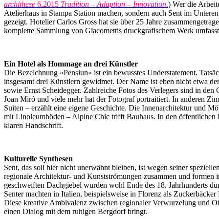
archithese
6.2015
Tradition – Adaption – Innovation
.
) Wer die Arbeit
Atelierhaus in Stampa Station machen, sondern auch Sent im Unteren
gezeigt. Hotelier Carlos Gross hat sie über 25 Jahre zusammengetrage
komplette Sammlung von Giacomettis druckgrafischem Werk umfasst a
Ein Hotel als Hommage an drei Künstler
Die Bezeichnung «Pensiun» ist ein bewusstes Understatement. Tatsächli
insgesamt drei Künstlern gewidmet. Der Name ist eben nicht etwa d
sowie Ernst Scheidegger. Zahlreiche Fotos des Verlegers sind in den 
Joan Miró und viele mehr hat der Fotograf portraitiert. In anderen 
Suiten – erzählt eine eigene Geschichte. Die Innenarchitektur und M
mit Linoleumböden – Alpine Chic trifft Bauhaus.
In den öffentlichen
klaren Handschrift.
Kulturelle Synthesen
Sent, das soll hier nicht unerwähnt bleiben, ist wegen seiner spezie
regionale Architektur- und Kunstströmungen zusammen und formen in 
geschweiften Dachgiebel wurden wohl Ende des 18. Jahrhunderts durch
Senter machten in Italien, beispielsweise in Florenz als Zuckerbäcker
Diese kreative Ambivalenz zwischen regionaler Verwurzelung und Offe
einen Dialog mit dem ruhigen Bergdorf bringt.