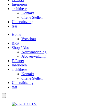
Inserieren
archithese
Kontakt
offene Stellen
Unterstützung
fsai
Home
Vorschau
Blog
Shop / Abo
Adressänderung
Aboverwaltung
E-Paper
Inserieren
archithese
Kontakt
offene Stellen
Unterstützung
fsai