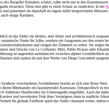
en des Bergeller Künstlers schätzt, sollte nicht nur in den Kunstmuse
gadin besuchen. Denn dort gibt es einen Schatz zu entdecken: In der
Pe
n und präsentiert sie dauerhaft im eigens dafür hergerichteten Museum 
uch einige Raritäten.
ch ist das Aldier ein kleines, aber feines und architektonisch sorgsam 
er rumantsche Name für Adler, sondern ein Anagramm aus den ersten b
Gemeinschaftsräumen und einigen der Zimmern zu sehen. Sie zeigen beis
Zimmern sind Drucke von Le Corbusier,
Mir
ó
, Pablo Picasso oder Eduard
öblierung ist angenehm ausbalanciert zwischen alpiner Gemütlichkeit u
 Räumen sind zudem da und dort Werke von Diego Giacometti ausgestellt
llen Synthese verschiedener Architekturen bereits an sich eine Reise W
ihrem Miteinander ein faszinierendes Kuriosum. Ortsspezifisch ist bei
 Südtiroler Handwerker ins Unterengadin eingeführt. Auch der italien
 Karriere und investierten Teile ihres Vermögens dann in stattliche Alte
nheit für globale Einflüsse spielt das Aldier charmant weiter, indem 