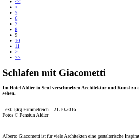
<<
<
5
6
7
8
9
10
11
>
>>
Schlafen mit Giacometti
Im Hotel Aldier in Sent verschmelzen Architektur und Kunst zu 
sehen.
Text: Jørg Himmelreich – 21.10.2016
Fotos © Pensiun Aldier
Alberto Giacometti ist für viele Architekten eine gestalterische Inspirat