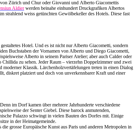
en von Zürich und Chur oder
Giovanni und
Alberto Giacomettis
nsiun Aldier
werden beinahe einhundert Druckgrafiken Albertos
im strahlend weiss getünchten Gewölbekeller des Hotels. Diese fast
gestaltetes Hotel. Und es ist nicht nur Alberto Giacometti, sondern
eiden Buchstaben der Vornamen von Alberto und Diego Giacometti,
pielsweise Alberto in seinem Pariser Atelier; aber auch Calder oder
o Chillida zu sehen.
Jeder Raum – vierzehn Doppelzimmer und zwei
nd moderner Klassik. Lärchenholzvertäfelungen treten in einen Dialog
, diskret platziert und doch von unverkennbarer Kraft und einer
ert. Denn im Dorf kamen über mehrere Jahrhunderte verschiedene
spielsweise der Senter Giebel. Diese barock anmutenden,
ische Palazzo schwingt in vielen Bauten des Dorfes mit. Einige
rssitze in der Heimatgemeinde.
es die grosse Europäische Kunst aus Paris und anderen Metropolen in