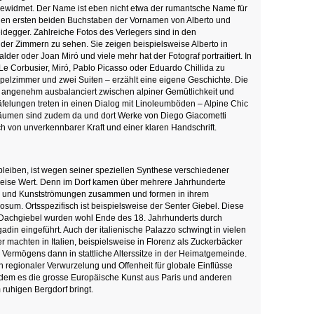
gewidmet. Der Name ist eben nicht etwa der rumantsche Name für
den ersten beiden Buchstaben der Vornamen von Alberto und
idegger. Zahlreiche Fotos des Verlegers sind in den
er Zimmern zu sehen. Sie zeigen beispielsweise Alberto in
lder oder Joan Miró und viele mehr hat der Fotograf portraitiert. In
Le Corbusier,
Mir
ó
, Pablo Picasso oder Eduardo Chillida zu
elzimmer und zwei Suiten – erzählt eine eigene Geschichte. Die
t angenehm ausbalanciert zwischen alpiner Gemütlichkeit und
felungen treten in einen Dialog mit Linoleumböden – Alpine Chic
Räumen sind zudem da und dort Werke von Diego Giacometti
och von unverkennbarer Kraft und einer klaren Handschrift.
 bleiben, ist wegen seiner speziellen Synthese verschiedener
 Reise Wert. Denn im Dorf kamen über mehrere Jahrhunderte
r- und Kunstströmungen zusammen und formen in ihrem
osum. Ortsspezifisch ist beispielsweise der Senter Giebel. Diese
Dachgiebel wurden wohl Ende des 18. Jahrhunderts durch
din eingeführt. Auch der italienische Palazzo schwingt in vielen
r machten in Italien, beispielsweise in Florenz als Zuckerbäcker
es Vermögens dann in stattliche Alterssitze in der Heimatgemeinde.
 regionaler Verwurzelung und Offenheit für globale Einflüsse
 indem es die grosse Europäische Kunst aus Paris und anderen
 ruhigen Bergdorf bringt.