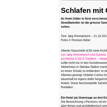
Schlafen mit 
Im Hotel Aldier in Sent verschmel
Gewölbekeller ist die grösste Sa
sehen.
Text: Jørg Himmelreich – 21.10.20
Fotos © Pensiun Aldier
Alberto Giacometti ist für viele Archi
von Jørg Himmelreich und Daniela M
archithese
6.2015
Tradition – Adapt
sollte nicht nur in den Kunstmusee
Atelierhaus in Stampa Station mac
es einen Schatz zu entdecken: In d
Albertos gezeigt. Hotelier Carlos 
dauerhaft im eigens dafür hergeri
Hotels. Diese fast komplette Samm
Raritäten.
Ein Hotel als Hommage an drei Kü
Die Bezeichnung «Pensiun» ist ein 
aber feines und architektonisch sorg