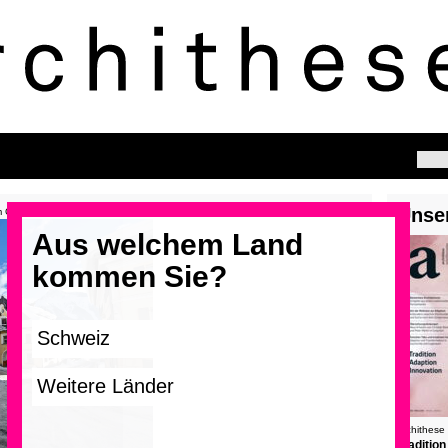
Unse
im Grossformat zu durchstöbern.
Aus welchem Land
kommen Sie?
>
archithese
Tradition