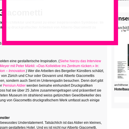
Giacometti
Unse
zen Architektur und Kunst zu einer inspirierenden Symbiose: Im
mmlung druckgrafischer Arbeiten von Alberto Giacometti zu
16
tekten eine gestalterische Inspiration. (
Siehe hierzu das Interview
eyer mit Peter Märkli: «Das Kollektive ins Zentrum rücken.» In:
ion – Innovation
.
) Wer die Arbeiten des Bergeller Künstlers schätzt,
n von Zürich und Chur oder
Giovanni und
Alberto Giacomettis
hen, sondern auch Sent im Unterengadin besuchen. Denn dort gibt
archithese
er
Pensiun Aldier
werden beinahe einhundert Druckgrafiken
Hotelbau
Gross hat sie über 25 Jahre zusammengetragen und präsentiert sie
chteten Museum im strahlend weiss getünchten Gewölbekeller des
lung von Giacomettis druckgrafischem Werk umfasst auch einige
nstler
bewusstes Understatement. Tatsächlich ist das Aldier ein kleines,
sam gestaltetes Hotel. Und es ist nicht nur Alberto Giacometti,