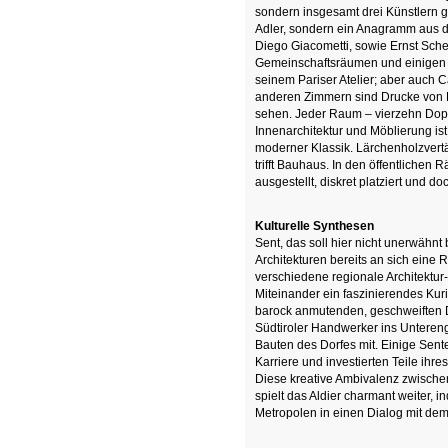
sondern insgesamt drei Künstlern 
Adler, sondern ein Anagramm aus 
Diego Giacometti, sowie Ernst Sche
Gemeinschaftsräumen und einigen d
seinem Pariser Atelier; aber auch Ca
anderen Zimmern sind Drucke von 
sehen.
Jeder Raum – vierzehn Dopp
Innenarchitektur und Möblierung is
moderner Klassik. Lärchenholzvertä
trifft Bauhaus.
In den öffentlichen 
ausgestellt, diskret platziert und d
Kulturelle Synthesen
Sent, das soll hier nicht unerwähnt
Architekturen bereits an sich eine
verschiedene regionale Architektu
Miteinander ein faszinierendes Kuri
barock anmutenden, geschweiften 
Südtiroler Handwerker ins Unterenga
Bauten des Dorfes mit. Einige Sente
Karriere und investierten Teile ihr
Diese kreative Ambivalenz zwischen
spielt das Aldier charmant weiter,
Metropolen in einen Dialog mit dem