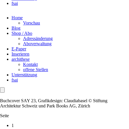
fsai
Home
Vorschau
Blog
Shop / Abo
Adressänderung
Aboverwaltung
E-Paper
Inserieren
archithese
Kontakt
offene Stellen
Unterstützung
fsai
Buchcover SAY 23, Grafikdesign: Claudiabasel © Stiftung
Architektur Schweiz und Park Books AG, Zürich
Seite
1