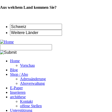
Aus welchem Land kommen Sie?
Navigation
Home
überspringen
Vorschau
Blog
Shop / Abo
Adressänderung
Aboverwaltung
E-Paper
Inserieren
archithese
Kontakt
offene Stellen
Unterstützung