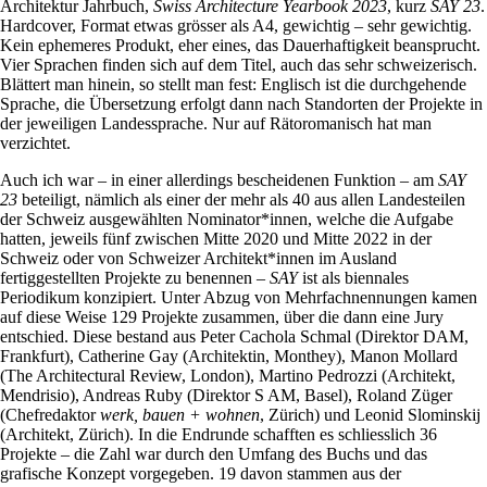
Architektur Jahrbuch,
Swiss Architecture Yearbook 2023
, kurz
SAY 23
.
Hardcover, Format etwas grösser als A4, gewichtig – sehr gewichtig.
Kein ephemeres Produkt, eher eines, das Dauerhaftigkeit beansprucht.
Vier Sprachen finden sich auf dem Titel, auch das sehr schweizerisch.
Blättert man hinein, so stellt man fest: Englisch ist die durchgehende
Sprache, die Übersetzung erfolgt dann nach Standorten der Projekte in
der jeweiligen Landessprache. Nur auf Rätoromanisch hat man
verzichtet.
Auch ich war – in einer allerdings bescheidenen Funktion – am
SAY
23
beteiligt, nämlich als einer der mehr als 40 aus allen Landesteilen
der Schweiz ausgewählten Nominator*innen, welche die Aufgabe
hatten, jeweils fünf zwischen Mitte 2020 und Mitte 2022 in der
Schweiz oder von Schweizer Architekt*innen im Ausland
fertiggestellten Projekte zu benennen –
SAY
ist als biennales
Periodikum konzipiert. Unter Abzug von Mehrfachnennungen kamen
auf diese Weise 129 Projekte zusammen, über die dann eine Jury
entschied. Diese bestand aus Peter Cachola Schmal (Direktor DAM,
Frankfurt), Catherine Gay (Architektin, Monthey), Manon Mollard
(The Architectural Review, London), Martino Pedrozzi (Architekt,
Mendrisio), Andreas Ruby (Direktor S AM, Basel), Roland Züger
(Chefredaktor
werk, bauen + wohnen
, Zürich) und Leonid Slominskij
(Architekt, Zürich). In die Endrunde schafften es schliesslich 36
Projekte – die Zahl war durch den Umfang des Buchs und das
grafische Konzept vorgegeben. 19 davon stammen aus der