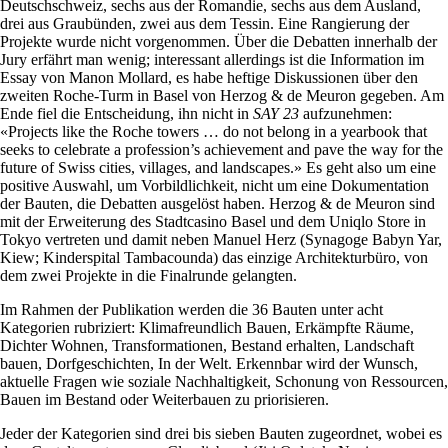
Deutschschweiz, sechs aus der Romandie, sechs aus dem Ausland,
drei aus Graubünden, zwei aus dem Tessin. Eine Rangierung der
Projekte wurde nicht vorgenommen. Über die Debatten innerhalb der
Jury erfährt man wenig; interessant allerdings ist die Information im
Essay von Manon Mollard, es habe heftige Diskussionen über den
zweiten Roche-Turm in Basel von Herzog & de Meuron gegeben. Am
Ende fiel die Entscheidung, ihn nicht in
SAY 23
aufzunehmen:
«Projects like the Roche towers … do not belong in a yearbook that
seeks to celebrate a profession’s achievement and pave the way for the
future of Swiss cities, villages, and landscapes.» Es geht also um eine
positive Auswahl, um Vorbildlichkeit, nicht um eine Dokumentation
der Bauten, die Debatten ausgelöst haben. Herzog & de Meuron sind
mit der Erweiterung des Stadtcasino Basel und dem Uniqlo Store in
Tokyo vertreten und damit neben Manuel Herz (Synagoge Babyn Yar,
Kiew; Kinderspital Tambacounda) das einzige Architekturbüro, von
dem zwei Projekte in die Finalrunde gelangten.
Im Rahmen der Publikation werden die 36 Bauten unter acht
Kategorien rubriziert: Klimafreundlich Bauen, Erkämpfte Räume,
Dichter Wohnen, Transformationen, Bestand erhalten, Landschaft
bauen, Dorfgeschichten, In der Welt. Erkennbar wird der Wunsch,
aktuelle Fragen wie soziale Nachhaltigkeit, Schonung von Ressourcen,
Bauen im Bestand oder Weiterbauen zu priorisieren.
Jeder der Kategorien sind drei bis sieben Bauten zugeordnet, wobei es