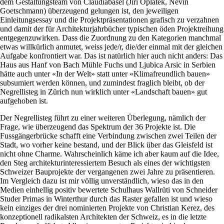
dem Gestaltungsteam von Claudiabasel (Jiri Oplatek, Nevin
Goetschmann) überzeugend gelungen ist, den jeweiligen
Einleitungsessay und die Projektpräsentationen grafisch zu verzahnen
und damit der für Architekturjahrbücher typischen öden Projektreihung
entgegenzuwirken. Dass die Zuordnung zu den Kategorien manchmal
etwas willkürlich anmutet, weiss jede/r, die/der einmal mit der gleichen
Aufgabe konfrontiert war. Das ist natürlich hier auch nicht anders: Das
Haus aus Hanf von Bach Mühle Fuchs und Ljubica Arsic in Serbien
hätte auch unter «In der Welt» statt unter «Klimafreundlich bauen»
subsumiert werden können, und zumindest fraglich bleibt, ob der
Negrellisteg in Zürich nun wirklich unter «Landschaft bauen» gut
aufgehoben ist.
Der Negrellisteg führt zu einer weiteren Überlegung, nämlich der
Frage, wie überzeugend das Spektrum der 36 Projekte ist. Die
Fussgängerbrücke schafft eine Verbindung zwischen zwei Teilen der
Stadt, wo vorher keine bestand, und der Blick über das Gleisfeld ist
nicht ohne Charme. Wahrscheinlich käme ich aber kaum auf die Idee,
den Steg architekturinteressiertem Besuch als eines der wichtigsten
Schweizer Bauprojekte der vergangenen zwei Jahre zu präsentieren.
Im Vergleich dazu ist mir völlig unverständlich, wieso das in den
Medien einhellig positiv bewertete Schulhaus Wallrüti von Schneider
Studer Primas in Winterthur durch das Raster gefallen ist und wieso
kein einziges der drei nominierten Projekte von Christian Kerez, des
konzeptionell radikalsten Architekten der Schweiz, es in die letzte