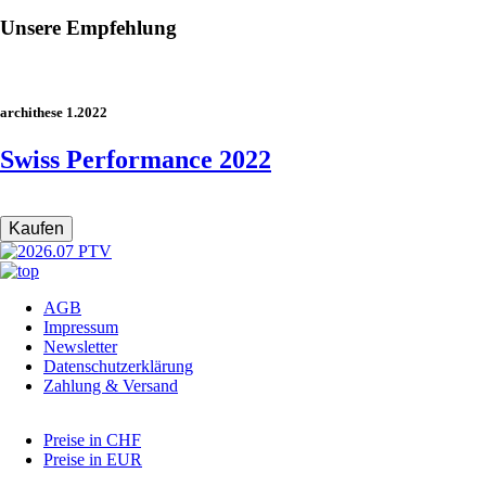
Unsere Empfehlung
archithese 1.2022
Swiss Performance 2022
Navigation
AGB
überspringen
Impressum
Newsletter
Datenschutzerklärung
Zahlung & Versand
Preise in CHF
Preise in EUR