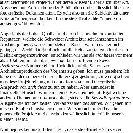
auszuzeichnenden Projekte, über deren Auswahl, aber auch über Art,
Aussehen und Aufmachung der Publikation und schliesslich über die
fotografische Dokumentation. Es geht also um die Subjektivität einer
Kurator*innenpersönlichkeit, für die stets Beobachter*innen von
aussen gewählt werden.
Angesichts der hohen Qualität und der seit Jahrzehnten konstanten
Reputation, welche die Schweizer Architektur seit Jahrzehnten im
Ausland geniesst, war es mir stets ein Rätsel, warum es hier nicht
gelingt, ein Architekturjahrbuch auf die Beine zu stellen. Um diesem
Defizit entgegenzuwirken, entschieden wir uns als
archithese
vor mehr
als 20 Jahren, mit der das jeweilige Jahr eröffnenden
Swiss-
Performance
-Nummer einen Rückblick auf die Schweizer
Architekturproduktion des Vorjahrs zu geben. Ich muss gestehen: Ich
habe der Idee seinerzeit eher halbherzig zugestimmt, zu wenig schien
mir diese Projektreihung mit dem diskursiven und theoretischen
Anspruch von
archithese
zu tun zu haben. Aber zumindest in
finanzieller Hinsicht wurde ich eines Besseren belehrt: Egal welche
anderen Themen wir uns ausdenken, stets ist die
Swiss-Performance
-
Ausgabe die mit den besten Verkaufszahlen des Jahres. Wir gehen mit
unseren Kräften haushälterisch um: Wir sammeln über das Jahr
potenzielle Projekte und entscheiden schliesslich innerhalb unseres
kleinen Teams.
Nun liegt es bei uns auf dem Tisch, das erste offizielle Schweizer