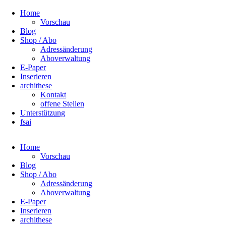
Navigation
Home
überspringen
Vorschau
Blog
Shop / Abo
Adressänderung
Aboverwaltung
E-Paper
Inserieren
archithese
Kontakt
offene Stellen
Unterstützung
fsai
Home
Vorschau
Blog
Shop / Abo
Adressänderung
Aboverwaltung
E-Paper
Inserieren
archithese