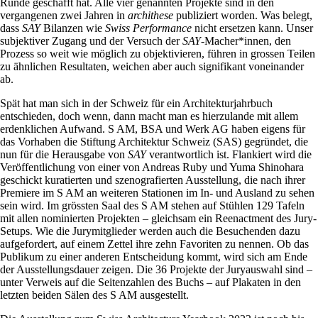
Runde geschafft hat. Alle vier genannten Projekte sind in den
vergangenen zwei Jahren in
archithese
publiziert worden. Was belegt,
dass
SAY
Bilanzen wie
Swiss Performance
nicht ersetzen kann. Unser
subjektiver Zugang und der Versuch der
SAY
-Macher*innen, den
Prozess so weit wie möglich zu objektivieren, führen in grossen Teilen
zu ähnlichen Resultaten, weichen aber auch signifikant voneinander
ab.
Spät hat man sich in der Schweiz für ein Architekturjahrbuch
entschieden, doch wenn, dann macht man es hierzulande mit allem
erdenklichen Aufwand. S AM, BSA und Werk AG haben eigens für
das Vorhaben die Stiftung Architektur Schweiz (SAS) gegründet, die
nun für die Herausgabe von
SAY
verantwortlich ist. Flankiert wird die
Veröffentlichung von einer von Andreas Ruby und Yuma Shinohara
geschickt kuratierten und szenografierten Ausstellung, die nach ihrer
Premiere im S AM an weiteren Stationen im In- und Ausland zu sehen
sein wird. Im grössten Saal des S AM stehen auf Stühlen 129 Tafeln
mit allen nominierten Projekten – gleichsam ein Reenactment des Jury-
Setups. Wie die Jurymitglieder werden auch die Besuchenden dazu
aufgefordert, auf einem Zettel ihre zehn Favoriten zu nennen. Ob das
Publikum zu einer anderen Entscheidung kommt, wird sich am Ende
der Ausstellungsdauer zeigen. Die 36 Projekte der Juryauswahl sind –
unter Verweis auf die Seitenzahlen des Buchs – auf Plakaten in den
letzten beiden Sälen des S AM ausgestellt.