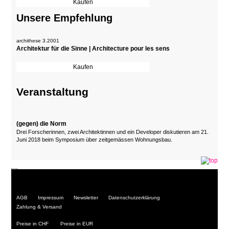
Unsere Empfehlung
archithese 3.2001
Architektur für die Sinne | Architecture pour les sens
Veranstaltung
(gegen) die Norm
Drei Forscherinnen, zwei Architektinnen und ein Developer diskutieren am 21.
Juni 2018 beim Symposium über zeitgemässen Wohnungsbau.
Navigation
AGB
Impressum
Newsletter
Datenschutzerklärung
überspringen
Zahlung & Versand
Preise in CHF
Preise in EUR