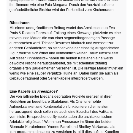
ihn flimmern wie eine Fata Morgana. Durch den Verzicht auf eine
gebäudeähnliche Struktur wird der Park selbst zum Kirchenraum.
Rätselraten
Mit einem unergründlichen Beitrag wartet das Architektenduo Eva
Prats & Ricardo Flores auf. Entlang eines Kieswegs platzierte es eine
rot verputzte Mauer, die von einer segmentbogenartigen Passage
durchbrochen wird. Tritt der Besucher hindurch und wechselt zur
anderen Gebäudefront, so steht er vor einer einseitig ausgerichteten
Figur, welche sich öffnet und vermeintlich keinen Raum umschliesst.
Auf dieser «Innenseite» haben die beiden Katalanen eine weiss
gewölbte Nische herausgearbeitet, die mit scheinbar zufällig
organisierten Bauelementen versehen ist. Die kräftige Mauer mutet ein
wenig wie eine sauber verputzte Ruine an. Daher kann sie auch als
Gebäudefragment oder Seitenkapelle interpretiert werden.
Eine Kapelle als
Freespace?
Die von raffinierter Eleganz geprägten Projekte grenzen in ihrer
Reduktion an begehbare Skulpturen. Als Orte für erhöhte
Aufmerksamkeit und Kontemplation funktionieren die meisten
herausragend, doch sollen sie auch eine Botschaft des Vatikans
vermitteln: Entsprechende Symbole laden die architektonischen
Artefakte religiös auf. Wenn nun
Freespace
im Sinne der beiden
Biennale-Kuratorinnen Yvonne Farrell und Shelley McNamara als
«un-programmed space» zu verstehen ist, trifft dies auf die Kapellen