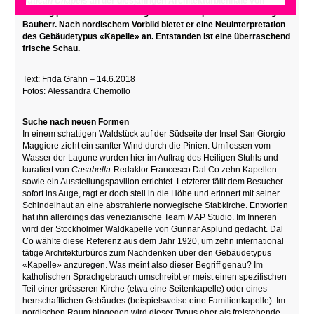
Vatican Chapels
an der diesjährigen Architekturbiennale von
Venedig profiliert sich der Heilige Stuhl als experimentierfreudiger
Bauherr. Nach nordischem Vorbild bietet er eine Neuinterpretation
des Gebäudetypus «Kapelle» an. Entstanden ist eine überraschend
frische Schau.
Text: Frida Grahn – 14.6.2018
Fotos:
Alessandra Chemollo
Suche nach neuen Formen
In einem schattigen Waldstück auf der Südseite der Insel San Giorgio
Maggiore zieht ein sanfter Wind durch die Pinien. Umflossen vom
Wasser der Lagune wurden hier im Auftrag des Heiligen Stuhls und
kuratiert von
Casabella-
Redaktor Francesco Dal Co zehn Kapellen
sowie ein Ausstellungspavillon errichtet. Letzterer fällt dem Besucher
sofort ins Auge, ragt er doch steil in die Höhe und erinnert mit seiner
Schindelhaut an eine abstrahierte norwegische Stabkirche. Entworfen
hat ihn allerdings das venezianische Team MAP Studio. Im Inneren
wird der Stockholmer Waldkapelle von Gunnar Asplund gedacht. Dal
Co wählte diese Referenz aus dem Jahr 1920, um zehn international
tätige Architekturbüros zum Nachdenken über den Gebäudetypus
«Kapelle» anzuregen. Was meint also dieser Begriff genau? Im
katholischen Sprachgebrauch umschreibt er meist einen spezifischen
Teil einer grösseren Kirche (etwa eine Seitenkapelle) oder eines
herrschaftlichen Gebäudes (beispielsweise eine Familienkapelle). Im
nordischen Raum hingegen wird dieser Typus eher als freistehende