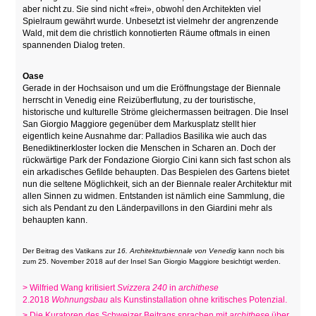
aber nicht zu. Sie sind nicht «frei», obwohl den Architekten viel
Spielraum gewährt wurde. Unbesetzt ist vielmehr der angrenzende
Wald, mit dem die christlich konnotierten Räume oftmals in einen
spannenden Dialog treten.
Oase
Gerade in der Hochsaison und um die Eröffnungstage der Biennale
herrscht in Venedig eine Reizüberflutung, zu der touristische,
historische und kulturelle Ströme gleichermassen beitragen. Die Insel
San Giorgio Maggiore gegenüber dem Markusplatz stellt hier
eigentlich keine Ausnahme dar: Palladios Basilika wie auch das
Benediktinerkloster locken die Menschen in Scharen an. Doch der
rückwärtige Park der Fondazione Giorgio Cini kann sich fast schon als
ein arkadisches Gefilde behaupten. Das Bespielen des Gartens bietet
nun die seltene Möglichkeit, sich an der Biennale realer Architektur mit
allen Sinnen zu widmen. Entstanden ist nämlich eine Sammlung, die
sich als Pendant zu den Länderpavillons in den Giardini mehr als
behaupten kann.
Der Beitrag des Vatikans zur
16. Architekturbiennale von Venedig
kann noch bis
zum 25. November 2018 auf der Insel San Giorgio Maggiore besichtigt werden.
> Wilfried Wang kritisiert
Svizzera 240
in
archithese
2.2018
Wohnungsbau
als Kunstinstallation ohne kritisches Potenzial.
> Die Kuratoren des Schweizer Beitrags sprachen mit
archithese
über