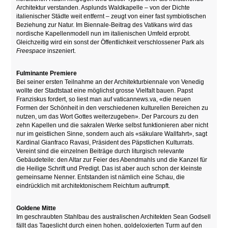
Architektur verstanden. Asplunds Waldkapelle – von der Dichte
italienischer Städte weit entfernt – zeugt von einer fast symbiotischen
Beziehung zur Natur. Im Biennale-Beitrag des Vatikans wird das
nordische Kapellenmodell nun im italienischen Umfeld erprobt.
Gleichzeitig wird ein sonst der Öffentlichkeit verschlossener Park als
Freespace
inszeniert.
Fulminante Premiere
Bei seiner ersten Teilnahme an der Architekturbiennale von Venedig
wollte der Stadtstaat eine möglichst grosse Vielfalt bauen. Papst
Franziskus fordert, so liest man auf vaticannews.va, «die neuen
Formen der Schönheit in den verschiedenen kulturellen Bereichen zu
nutzen, um das Wort Gottes weiterzugeben». Der Parcours zu den
zehn Kapellen und die sakralen Werke selbst funktionieren aber nicht
nur im geistlichen Sinne, sondern auch als «säkulare Wallfahrt», sagt
Kardinal Gianfraco Ravasi, Präsident des Päpstlichen Kulturrats.
Vereint sind die einzelnen Beiträge durch liturgisch relevante
Gebäudeteile: den Altar zur Feier des Abendmahls und die Kanzel für
die Heilige Schrift und Predigt. Das ist aber auch schon der kleinste
gemeinsame Nenner. Entstanden ist nämlich eine Schau, die
eindrücklich mit architektonischem Reichtum auftrumpft.
Goldene Mitte
Im geschraubten Stahlbau des australischen Architekten Sean Godsell
fällt das Tageslicht durch einen hohen, goldeloxierten Turm auf den