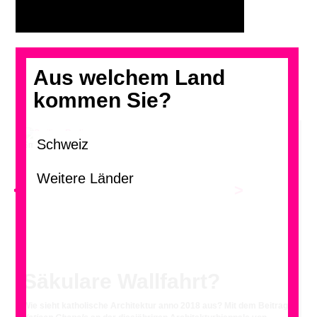
Aus welchem Land
kommen Sie?
Smiljan Radic
<
>
Säkulare Wallfahrt?
Wie sieht katholische Architektur anno 2018 aus? Mit dem Beitrag