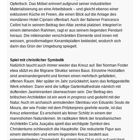
Opfertisch. Das Möbel erinnert aufgrund seiner industriellen
Materialisierung an eine Arbeitsbank – und gleicht ebenso einer
exklusiven Küche im Freien, die einen Blick auf die Anlage des
mondänen Hotel Cipriani offenbart. Auch der Italiener Francesco
Cellini hat in seinem Beitrag den Altar zentral platziert. Integriert in
einem stehenden Rahmen, ragt er aus seinem liegenden Pendant
heraus. Die miteinander verschränkten Elemente sind innen mit
weissen, grossformatigen Keramikplatten bekleidet, wodurch sich
darin das Grün der Umgebung spiegelt.
Spiel mit christlicher Symbolik
Natürlich taucht auch immer wieder das Kreuz auf. Bei Norman Foster
etwa stützt es die filigrane Struktur seines Baus. Einzelne Holzlatten
sind aneinandergereiht und formen einen mehrfach gefalteten,
offenen Raum. Wer später im Jahr zurückkehrt, kann das fertiggestellte
Werk erleben: Dann wird die luftige Gartenkathedrale nämlich mit
duftenden Jasminranken überwachsen sein. Der Beitrag des
britischen Architekten ist ein
work in progress
und gedeiht mit der
Natur. Auch im archaisch anmutenden Steinbau von Eduardo Souto de
Moura, der wie Foster mit dem Pritzkerpreis geehrte wurde, ist das
Kreuz erkennbar. Es erscheint als feiner Schlitz in einem der
mannshohen Natursteinen. Im radikalen Werk der brasilianischen
Architektin Carla Juaçaba spielt das wichtigste Symbol des
Christentums schliesslich die Hauptrolle: Die reduzierte Figur aus
einem stehenden und einem liegenden Kreuz besteht aus
spiegelpoliertem Chromstahl. Es nimmt den Ort in sich auf und lässt