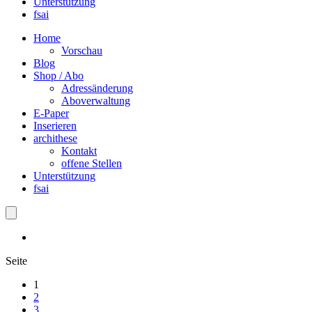
Unterstützung
fsai
Home
Vorschau
Blog
Shop / Abo
Adressänderung
Aboverwaltung
E-Paper
Inserieren
archithese
Kontakt
offene Stellen
Unterstützung
fsai
Seite
1
2
3