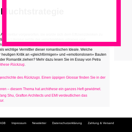
Fluchtstrategie
r Architektur vorgeworfen, sie würde sich dem Effizienzdenken zu
ntische Literatur setzte der verschmähten urbanen und
Unberechenbare, Fiktive und Zauberhafte entgegen. Gotische
s wichtige Vermittler dieser romantischen Ideale. Welche
r heutigen Kritik an «gleichförmigen» und «emotionslos
en» Bauten
der Romantik ziehen? Mehr dazu lesen Sie im Essay von P
etra
ithese Rückzug
.
rgeschichte des
Rückzugs
. Einen üppigen Glossar finden Sie in der
rieren – diesem Thema hat
archithese
ein ganzes Heft gewidmet.
ang Shu, Grafton Architects und EMI v
erdeutlichen das
ur.
Navigation
AGB
Impressum
Newsletter
Datenschutzerklärung
Zahlung & Versand
überspringen