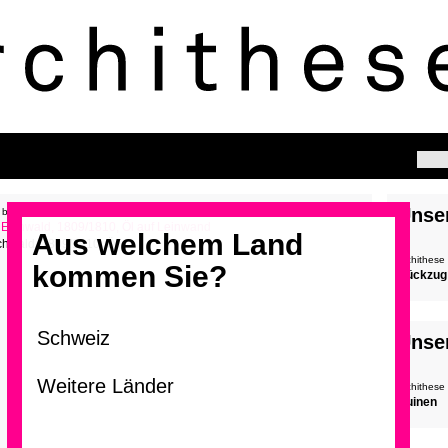
Unse
 blättern
Aus welchem Land
ichwald, 1809/1810, Öl
archithese
kommen Sie?
Rückzug
>
Unse
archithese
Ruinen