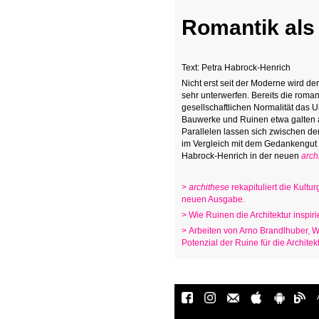
Romantik als 
Text:
Petra Habrock-Henrich
Nicht erst seit der Moderne wird de
sehr unterwerfen. Bereits die roma
gesellschaftlichen Normalität das 
Bauwerke und Ruinen etwa galten al
Parallelen lassen sich zwischen de
im Vergleich mit dem Gedankengut 
Habrock-Henrich
in der neuen
arch
>
archithese
rekapituliert die Kultu
neuen Ausgabe.
> Wie Ruinen die Architektur inspi
> Arbeiten von Arno Brandlhuber,
W
Potenzial
der Ruine für die Architekt