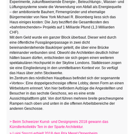
Experimente, zukunftsweisende Energie-, Beleuchtungs-, Wasser- und
Lüftungssysteme sowie die Verwendung von Abfall als Energiequelle
– der ambitionierte Bauherr, Firmengründer und ehemalige
Bürgermeister von New York Michael R. Bloomberg liess sich das
Haus einiges kosten: Die Jury beziffert die Gesamtkosten des
«bahnbrechenden» Projekts auf 1 Milliarde Pfund (1,3 Milliarden
CHF).
Mit dem Geld wurde ein ganzer Block überbaut. Dieser wird durch
eine öffentliche Fussgängerpassage in zwei dicht
beieinanderstehende Baukörper geteilt, die über eine Brücke
miteinander verbunden sind. Obwohl die Architekten deutlich höher
hätten bauen dürfen, entschieden sie sich gegen einen weiteren
spektakulären Hochpunkt in der Skyline Londons. Stattdessen zogen
sie eine Eingliederung in den unmittelbaren Kontext vor. So verfügt
das Haus über zehn Stockwerke.
Im Zentrum des nördlichen Hauptbaus befindet sich der sogenannte
«Vortex»: Eine doppelgeschossige offene Lobby, deren Form an einen
Wirbelsturm erinnert. Von hier befördern Aufzüge die Angestellten und
Besucher in das sechste Geschoss, wo es eine erste
Aussichtsplattform gibt. Von dort führen mehrere breite geschwungene
Rampen nach oben und unten in die offenen Arbeitsbereiche der
anderen Geschosse.
> Beim Schweizer Kunst- und Designpreis 2018 gewann das
Künstlerkollektiv Ten in der Sparte Architektur.
> Luigi Snozzi erhielt 2018 den Prix Meret Oppenheim.