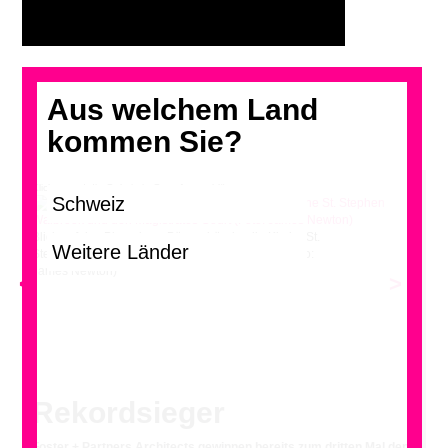
Aus welchem Land
kommen Sie?
Klicken und die Galerie in Grossformat blättern
Blick auf das Bloomberg Bürogebäude, die Kirche St.
Stephen Walbrook und den Magistrates Court (Foto:
James Newton)
<
>
Rekordsieger
Foster + Partners Architects gewinnen bereits zum dritten Mal den