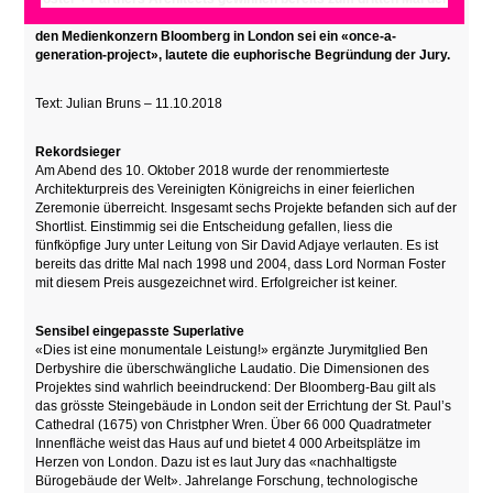
RIBA Stirling Prize. Ihr 1 Milliarde Pfund teures Bürogebäude für
den Medienkonzern Bloomberg in London sei ein «once-a-
generation-project», lautete die euphorische Begründung der Jury.
Text: Julian Bruns – 11.10.2018
Rekordsieger
Am Abend des 10. Oktober 2018 wurde der renommierteste
Architekturpreis des Vereinigten Königreichs in einer feierlichen
Zeremonie überreicht. Insgesamt sechs Projekte befanden sich auf der
Shortlist. Einstimmig sei die Entscheidung gefallen, liess die
fünfköpfige Jury unter Leitung von Sir David Adjaye verlauten. Es ist
bereits das dritte Mal nach 1998 und 2004, dass Lord Norman Foster
mit diesem Preis ausgezeichnet wird. Erfolgreicher ist keiner.
Sensibel eingepasste Superlative
«Dies ist eine monumentale Leistung!» ergänzte Jurymitglied Ben
Derbyshire die überschwängliche Laudatio. Die Dimensionen des
Projektes sind wahrlich beeindruckend: Der Bloomberg-Bau gilt als
das grösste Steingebäude in London seit der Errichtung der St. Paul’s
Cathedral (1675) von Christpher Wren. Über 66 000 Quadratmeter
Innenfläche weist das Haus auf und bietet 4 000 Arbeitsplätze im
Herzen von London. Dazu ist es laut Jury das «nachhaltigste
Bürogebäude der Welt». Jahrelange Forschung, technologische