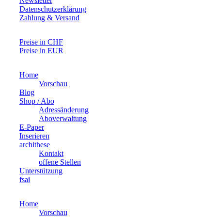
Newsletter
Datenschutzerklärung
Zahlung & Versand
Preise in CHF
Preise in EUR
Navigation
Home
überspringen
Vorschau
Blog
Shop / Abo
Adressänderung
Aboverwaltung
E-Paper
Inserieren
archithese
Kontakt
offene Stellen
Unterstützung
fsai
Home
Vorschau