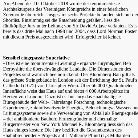
Am Abend des 10. Oktober 2018 wurde der renommierteste
Architekturpreis des Vereinigten Königreichs in einer feierlichen
Zeremonie überreicht. Insgesamt sechs Projekte befanden sich auf de
Shortlist. Einstimmig sei die Entscheidung gefallen, liess die
fünfköpfige Jury unter Leitung von Sir David Adjaye verlauten. Es is
bereits das dritte Mal nach 1998 und 2004, dass Lord Norman Foster
mit diesem Preis ausgezeichnet wird. Erfolgreicher ist keiner.
Sensibel eingepasste Superlative
«Dies ist eine monumentale Leistung!» ergänzte Jurymitglied Ben
Derbyshire die überschwängliche Laudatio. Die Dimensionen des
Projektes sind wahrlich beeindruckend: Der Bloomberg-Bau gilt als
das grösste Steingebäude in London seit der Errichtung der St. Paul’s
Cathedral (1675) von Christpher Wren. Über 66 000 Quadratmeter
Innenfläche weist das Haus auf und bietet 4 000 Arbeitsplätze im
Herzen von London. Dazu ist es laut Jury das «nachhaltigste
Bürogebäude der Welt». Jahrelange Forschung, technologische
Experimente, zukunftsweisende Energie-, Beleuchtungs-, Wasser- un
Lüftungssysteme sowie die Verwendung von Abfall als Energiequell
– der ambitionierte Bauherr, Firmengründer und ehemalige
Bürgermeister von New York Michael R. Bloomberg liess sich das
Haus einiges kosten: Die Jury beziffert die Gesamtkosten des
«bahnbrechenden» Projekts auf 1 Milliarde Pfund (1,3 Milliarden