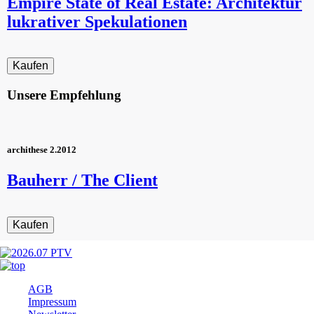
Empire State of Real Estate: Architektur
lukrativer Spekulationen
Unsere Empfehlung
archithese 2.2012
Bauherr / The Client
Navigation
AGB
überspringen
Impressum