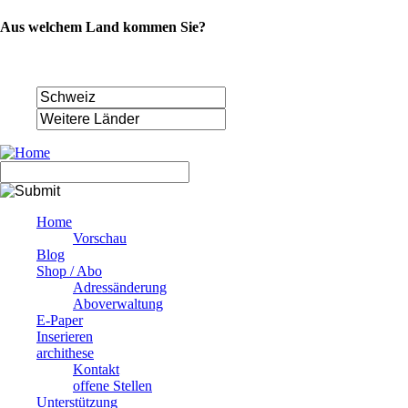
Aus welchem Land kommen Sie?
Navigation
Home
überspringen
Vorschau
Blog
Shop / Abo
Adressänderung
Aboverwaltung
E-Paper
Inserieren
archithese
Kontakt
offene Stellen
Unterstützung