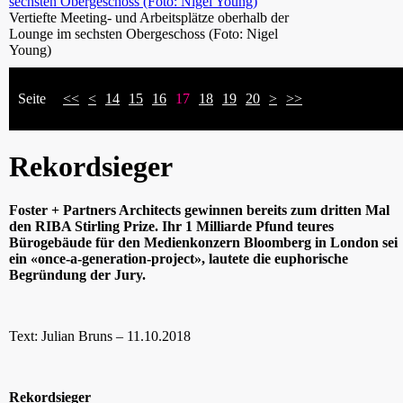
Vertiefte Meeting- und Arbeitsplätze oberhalb der
Lounge im sechsten Obergeschoss (Foto: Nigel
Young)
Seite
<<
<
14
15
16
17
18
19
20
>
>>
Rekordsieger
Foster + Partners Architects gewinnen bereits zum dritten Mal
den RIBA Stirling Prize. Ihr 1 Milliarde Pfund teures
Bürogebäude für den Medienkonzern Bloomberg in London sei
ein «once-a-generation-project», lautete die euphorische
Begründung der Jury.
Text: Julian Bruns – 11.10.2018
Rekordsieger