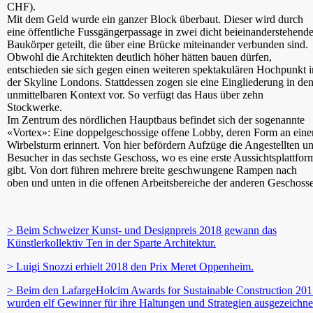
CHF).
Mit dem Geld wurde ein ganzer Block überbaut. Dieser wird durch
eine öffentliche Fussgängerpassage in zwei dicht beieinanderstehend
Baukörper geteilt, die über eine Brücke miteinander verbunden sind.
Obwohl die Architekten deutlich höher hätten bauen dürfen,
entschieden sie sich gegen einen weiteren spektakulären Hochpunkt i
der Skyline Londons. Stattdessen zogen sie eine Eingliederung in de
unmittelbaren Kontext vor. So verfügt das Haus über zehn
Stockwerke.
Im Zentrum des nördlichen Hauptbaus befindet sich der sogenannte
«Vortex»: Eine doppelgeschossige offene Lobby, deren Form an eine
Wirbelsturm erinnert. Von hier befördern Aufzüge die Angestellten u
Besucher in das sechste Geschoss, wo es eine erste Aussichtsplattfor
gibt. Von dort führen mehrere breite geschwungene Rampen nach
oben und unten in die offenen Arbeitsbereiche der anderen Geschosse
> Beim Schweizer Kunst- und Designpreis 2018 gewann das
Künstlerkollektiv Ten in der Sparte Architektur.
> Luigi Snozzi erhielt 2018 den Prix Meret Oppenheim.
> Beim den LafargeHolcim Awards for Sustainable Construction 20
wurden elf Gewinner für ihre Haltungen und Strategien ausgezeichne