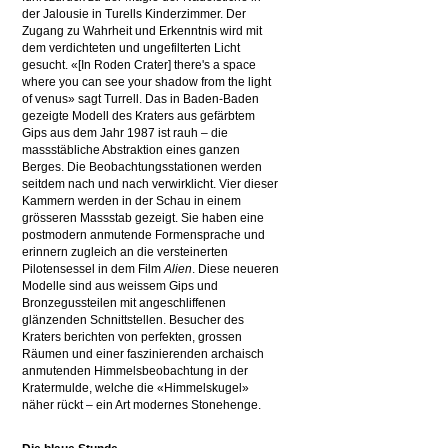
der Jalousie in Turells Kinderzimmer. Der
Zugang zu Wahrheit und Erkenntnis wird mit
dem verdichteten und ungefilterten Licht
gesucht. «[In Roden Crater] there's a space
where you can see your shadow from the light
of venus» sagt Turrell. Das in Baden-Baden
gezeigte Modell des Kraters aus gefärbtem
Gips aus dem Jahr 1987 ist rauh – die
massstäbliche Abstraktion eines ganzen
Berges. Die Beobachtungsstationen werden
seitdem nach und nach verwirklicht. Vier dieser
Kammern werden in der Schau in einem
grösseren Massstab gezeigt. Sie haben eine
postmodern anmutende Formensprache und
erinnern zugleich an die versteinerten
Pilotensessel in dem Film
Alien
. Diese neueren
Modelle sind aus weissem Gips und
Bronzegussteilen mit angeschliffenen
glänzenden Schnittstellen. Besucher des
Kraters berichten von perfekten, grossen
Räumen und einer faszinierenden archaisch
anmutenden Himmelsbeobachtung in der
Kratermulde, welche die «Himmelskugel»
näher rückt – ein Art modernes Stonehenge.