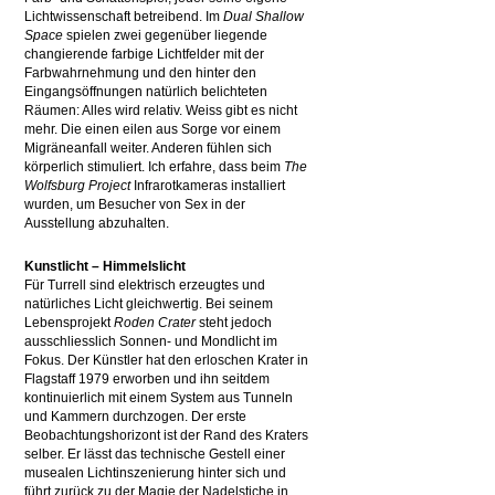
Lichtwissenschaft betreibend. Im
Dual Shallow
Space
spielen zwei gegenüber liegende
changierende farbige Lichtfelder mit der
Farbwahrnehmung und den hinter den
Eingangsöffnungen natürlich belichteten
Räumen: Alles wird relativ. Weiss gibt es nicht
mehr. Die einen eilen aus Sorge vor einem
Migräneanfall weiter. Anderen fühlen sich
körperlich stimuliert. Ich erfahre, dass beim
The
Wolfsburg Project
Infrarotkameras installiert
wurden, um Besucher von Sex in der
Ausstellung abzuhalten.
Kunstlicht – Himmelslicht
Für Turrell sind elektrisch erzeugtes und
natürliches Licht gleichwertig. Bei seinem
Lebensprojekt
Roden Crater
steht jedoch
ausschliesslich Sonnen- und Mondlicht im
Fokus. Der Künstler hat den erloschen Krater in
Flagstaff 1979 erworben und ihn seitdem
kontinuierlich mit einem System aus Tunneln
und Kammern durchzogen. Der erste
Beobachtungshorizont ist der Rand des Kraters
selber. Er lässt das technische Gestell einer
musealen Lichtinszenierung hinter sich und
führt zurück zu der Magie der Nadelstiche in