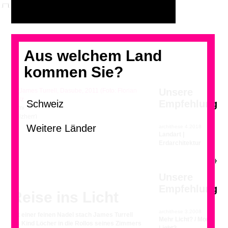
Aus welchem Land
kommen Sie?
Unsere
Empfehlung
James Turrell, Dasube, 2011 (Foto: Florian
Holzherr)
archithese 4.2018
>
Landart |
Erdarchitektur
Unsere
Empfehlung
Reise ins Licht
archithese 3.2008
Mit einer feinen Nadel stach James Turrell
Mehr Licht? / More
als Kind Löcher in die Rollos seines Zimmers