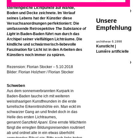
Light?
und bewunderte, wie das Sonnenlicht präzise,
sternengleiche Lichtpunkte auf Wände,
Boden und Decke zeichnete. Im Verlauf
seines Lebens hat der Künstler diese
Unsere
Versuchsanordnungen perfektioniert: Die
Empfehlung
umfassende Retrospektive
The Substance of
Light
in Baden-Baden führt nun durch das
Archipel seiner vielfältigen Lichträume. Die
archithese 6.1998
kindliche und schwärmerisch-liebevolle
Kunstlicht |
Faszination für Licht ist in den Arbeiten des
Lumière artificielle
Künstlers noch immer zu spüren.
Rezension: Florian Stocker – 5.10.2018
Bilder: Florian Holzherr / Florian Stocker
Schweben
Aus dem sonnenverbrannten Kurpark in
Baden-Baden tauche ich mit weiteren
weisshaarigen Kunstfreunden in die erste
turrellsche Erkenntnishöhle ein. Man eckt im
schwarzer Gang an und findet doch in das
Helle des ersten Lichtraumes,
genannt
Ganzfeld Apani
. Eine ernste Wächterin
fängt die erregten Bildungsreisenden routiniert
ab und ordnet alle in ein etwas überhöht