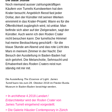
Die blaue Stunde
Noch niemand ausser zahlungskräftigen
Käufern von Turrells Kunstwerken hat den
Krater besucht. Angeblich fliesst fast jeder
Dollar, den der Künstler mit seinen Werken
einnimmt in das Krater-Projekt. Wann es für die
Öffentlichkeit zugänglich wird, ist unklar. Man
befinde sich aber auf der Zielgeraden, sagt der
Künstler. Auch wenn ich den Roden Crater
nicht besuchen kann: Der turrellsche Himmel
hat meine Beobachtung geschärft – für die
blaue Stunde am Abend und das rote Licht des
Mars in meinem Zimmer in der Nacht. Der
Besuch der Ausstellung in Baden-Baden hat
sich gelohnt. Die Melancholie, Sehnsucht und
Erhabenheit des
Roden Craters
reist nun
ständig mit mir mit.
Die Ausstellung
The Essence of Light. James
Turrell
kann bis zum 28. Oktober 2018 im Frieder Burda
Museum in Baden-Baden besichtigt werden.
> In
archithese
4.2018
Landart /
Erdarchitektur
wird der
Roden Crater
von
James Turrell eingehend vorgestellt.
> Die Galerie Häusler Contemporary in Zürich