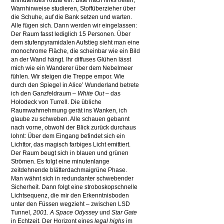
anmutendes Ritual ein: Bitte nach links treten,
Warnhinweise studieren, Stoffüberzieher über
die Schuhe, auf die Bank setzen und warten.
Alle fügen sich. Dann werden wir eingelassen:
Der Raum fasst lediglich 15 Personen. Über
dem stufenpyramidalen Aufstieg sieht man eine
monochrome Fläche, die scheinbar wie ein Bild
an der Wand hängt.
Ihr diffuses Glühen lässt
mich wie ein Wanderer über dem Nebelmeer
fühlen.
Wir steigen die Treppe empor. Wie
durch den Spiegel in Alice’ Wunderland betrete
ich den Ganzfeldraum –
White Out
– das
Holodeck von Turrell. Die übliche
Raumwahrnehmung gerät ins Wanken, ich
glaube zu schweben. Alle schauen gebannt
nach vorne, obwohl der Blick zurück durchaus
lohnt: Über dem Eingang befindet sich ein
Lichttor, das magisch farbiges Licht emittiert.
Der Raum beugt sich in blauen und grünen
Strömen. Es folgt eine minutenlange
zeitdehnende blätterdachmaigrüne Phase.
Man wähnt sich in redundanter schwebender
Sicherheit. Dann folgt eine stroboskopschnelle
Lichtsequenz, die mir den Erkenntnisboden
unter den Füssen wegzieht – zwischen LSD
Tunnel,
2001. A Space Odyssey
und
Star Gate
in Echtzeit. Der Horizont eines
legal highs
im