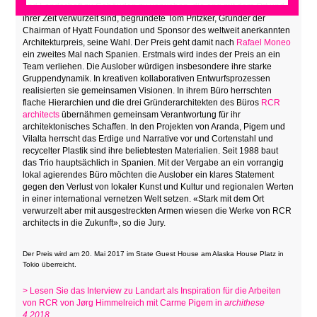
und Landschaft zu Gebäuden zu verweben, die eng mit dem Ort und
ihrer Zeit verwurzelt sind, begründete Tom Pritzker, Gründer der
Chairman of Hyatt Foundation und Sponsor des weltweit anerkannten
Architekturpreis, seine Wahl. Der Preis geht damit nach
Rafael Moneo
ein zweites Mal nach Spanien. Erstmals wird indes der Preis an ein
Team verliehen. Die Auslober würdigen insbesondere ihre starke
Gruppendynamik. In kreativen kollaborativen Entwurfsprozessen
realisierten sie gemeinsamen Visionen. In ihrem Büro herrschten
flache Hierarchien und die drei Gründerarchitekten des Büros
RCR
architects
übernähmen gemeinsam Verantwortung für ihr
architektonisches Schaffen. In den Projekten von Aranda, Pigem und
Vilalta herrscht das Erdige und Narrative vor und Cortenstahl und
recycelter Plastik sind ihre beliebtesten Materialien. Seit 1988 baut
das Trio hauptsächlich in Spanien. Mit der Vergabe an ein vorrangig
lokal agierendes Büro möchten die Auslober ein klares Statement
gegen den Verlust von lokaler Kunst und Kultur und regionalen Werten
in einer international vernetzen Welt setzen. «Stark mit dem Ort
verwurzelt aber mit ausgestreckten Armen wiesen die Werke von RCR
architects in die Zukunft», so die Jury.
Der Preis wird am 20. Mai 2017 im State Guest House am Alaska House Platz in
Tokio überreicht.
> Lesen Sie das Interview zu Landart als Inspiration für die Arbeiten
von RCR von Jørg Himmelreich mit Carme Pigem in
archithese
4.2018.