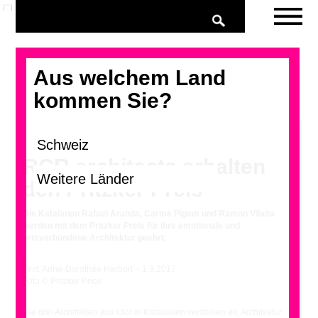
Aus welchem Land
kommen Sie?
RCR architects erhalten
den Pritzker Preis
Die Katalanen Rafael Aranda, Carme Pigem und Ramon Vilalta
werden mit dem Pritzker Preis für ihre emotionale und
ortsverbundene Architektur geehrt.
Text: Anne-Dorothée Herbort – 1.3.2017
Foto © Pritzker Price
Die drei Architekten aus Olot in Katalonien verstehen es, Architektur