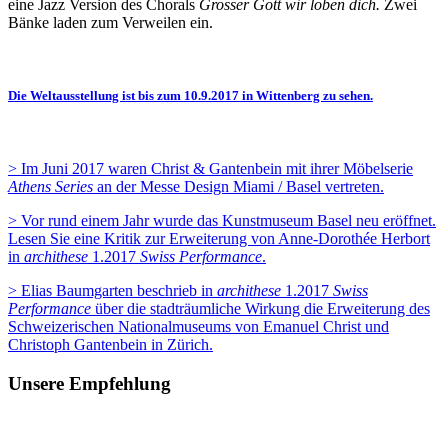
eine Jazz Version des Chorals
Grosser Gott wir loben dich.
Zwei
Bänke laden zum Verweilen ein.
Die Weltausstellung ist bis zum 10.9.2017 in Wittenberg zu sehen.
> Im Juni 2017 waren Christ & Gantenbein mit ihrer Möbelserie
Athens Series
an der Messe Design Miami / Basel vertreten.
> Vor rund einem Jahr wurde das Kunstmuseum Basel neu eröffnet.
Lesen Sie eine Kritik zur Erweiterung von Anne-Dorothée Herbort
in
archithese
1.2017
Swiss Performance
.
> Elias Baumgarten beschrieb in
archithese
1.2017
Swiss
Performance
über die stadträumliche Wirkung die Erweiterung des
Schweizerischen Nationalmuseums von Emanuel Christ und
Christoph Gantenbein in Zürich.
Unsere Empfehlung