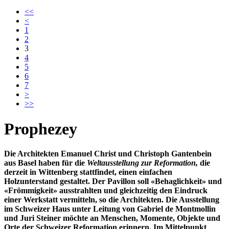
<<
<
1
2
3
4
5
6
7
>
>>
Prophezey
Die Architekten Emanuel Christ und Christoph Gantenbein
aus Basel haben für die
Weltausstellung zur Reformation,
die
derzeit in Wittenberg stattfindet,
einen einfachen
Holzunterstand gestaltet. Der Pavillon soll
«Behaglichkeit» und
«Frömmigkeit»
ausstrahlten und gleichzeitig den Eindruck
einer Werkstatt vermitteln, so die Architekten. Die Ausstellung
im Schweizer Haus unter Leitung von Gabriel de Montmollin
und Juri Steiner möchte an Menschen, Momente, Objekte und
Orte der Schweizer Reformation erinnern. Im Mittelpunkt