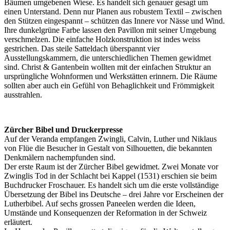
Bäumen umgebenen Wiese. Es handelt sich genauer gesagt um
einen Unterstand. Denn nur Planen aus robustem Textil – zwischen
den Stützen eingespannt – schützen das Innere vor Nässe und Wind.
Ihre dunkelgrüne Farbe lassen den Pavillon mit seiner Umgebung
verschmelzen. Die einfache Holzkonstruktion ist indes weiss
gestrichen. Das steile Satteldach überspannt vier
Ausstellungskammern, die unterschiedlichen Themen gewidmet
sind. Christ & Gantenbein wollten mit der einfachen Struktur an
ursprüngliche Wohnformen und Werkstätten erinnern. Die Räume
sollten aber auch ein Gefühl von Behaglichkeit und Frömmigkeit
ausstrahlen.
Zürcher Bibel und Druckerpresse
Auf der Veranda empfangen Zwingli, Calvin, Luther und Niklaus
von Flüe die Besucher in Gestalt von Silhouetten, die bekannten
Denkmälern nachempfunden sind.
Der erste Raum ist der Zürcher Bibel gewidmet. Zwei Monate vor
Zwinglis Tod in der Schlacht bei Kappel (1531) erschien sie beim
Buchdrucker Froschauer. Es handelt sich um die erste vollständige
Übersetzung der Bibel ins Deutsche – drei Jahre vor Erscheinen der
Lutherbibel. Auf sechs grossen Paneelen werden die Ideen,
Umstände und Konsequenzen der Reformation in der Schweiz
erläutert.