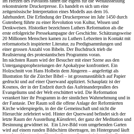
Im Herzen des Pavillons rattert die eigens für die Weltausstellung
rekonstruierte Druckerpresse. Es handelt es sich um eine
zeitgenössische Interpretation eines Modells aus dem 16.
Jahrhundert. Die Erfindung der Druckerpresse im Jahr 1450 durch
Gutenberg führte zu einer Revolution von Kultur, Wissen und
Denkweisen. Historiker bezeichnen Luthers Reformation als die
erste erfolgreiche Pressekampagne der Geschichte. Schätzungsweise
20 Millionen Menschen kamen zu Luthers Lebzeiten in Kontakt mit
reformatorisch inspirierter Literatur, zu Predigtsammlungen und
einer grossen Anzahl von Bibeln. Der Buchdruck trieb die
Realisierung des protestantischen Programms voran.
Im nächsten Raum wird der Besucher mit einer Szene aus den
Untergangsprophezeiungen der Apokalypse konfrontiert. Ein
Holzschnitt von Hans Holbein dem Jüngeren – angefertigt als
Illustration für die Zürcher Bibel – ist grossmasstäblich auf Papier
gedruckt und auf einer Querwand appliziert. Schauplatz ist der
Kosmos, der in der Endzeit durch das Aufeinanderprallen des
Evangeliums und der Welt erschüttert wird. Die Reformation
verankert hier ihr Programm in der sinnlichen Wahrnehmung und in
der Fantasie. Der Raum soll die offene Anlage der Reformierten
Kirche widerspiegeln, in der die Gemeinschaft und nicht die
Hierarchie zelebriert wird. Hinter der Querwand befindet sich der
letzte Raum der Ausstellung
Künstlerei
, der ganz der Meditation und
Besinnung gewidmet ist. Ein Live-Bild vom umgebenden Garten
wird auf einem runden Bildschirm übertragen, im Hintergrund läuft