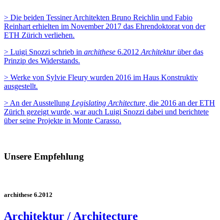
> Die beiden Tessiner Architekten Bruno Reichlin und Fabio
Reinhart erhielten im November 2017 das Ehrendoktorat von der
ETH Zürich verliehen.
> Luigi Snozzi schrieb in
archithese
6.2012
Architektur
über das
Prinzip des Widerstands.
> Werke von Sylvie Fleury wurden 2016 im Haus Konstruktiv
ausgestellt.
> An der Ausstellung
Legislating Architecture,
die 2016 an der ETH
Zürich gezeigt wurde, war auch Luigi Snozzi dabei und berichtete
über seine Projekte in Monte Carasso.
Unsere Empfehlung
archithese 6.2012
Architektur / Architecture