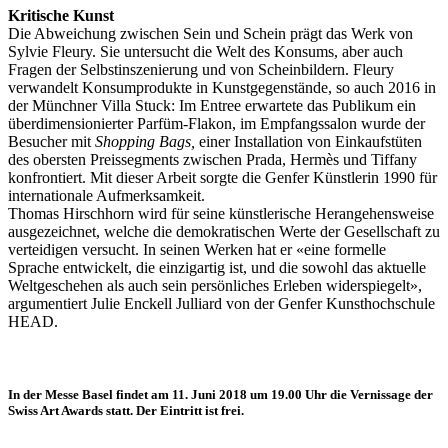
Kritische Kunst
Die Abweichung zwischen Sein und Schein prägt das Werk von
Sylvie Fleury. Sie untersucht die Welt des Konsums, aber auch
Fragen der Selbstinszenierung und von Scheinbildern. Fleury
verwandelt Konsumprodukte in Kunstgegenstände, so auch 2016 in
der Münchner Villa Stuck: Im Entree erwartete das Publikum ein
überdimensionierter Parfüm-Flakon, im Empfangssalon wurde der
Besucher mit
Shopping Bags,
einer Installation von Einkaufstüten
des obersten Preissegments zwischen Prada, Hermès und Tiffany
konfrontiert. Mit dieser Arbeit sorgte die Genfer Künstlerin 1990 für
internationale Aufmerksamkeit.
Thomas Hirschhorn wird für seine künstlerische Herangehensweise
ausgezeichnet, welche die demokratischen Werte der Gesellschaft zu
verteidigen versucht. In seinen Werken hat er «eine formelle
Sprache entwickelt, die einzigartig ist, und die sowohl das aktuelle
Weltgeschehen als auch sein persönliches Erleben widerspiegelt»,
argumentiert Julie Enckell Julliard von der Genfer Kunsthochschule
HEAD.
In der Messe Basel findet am 11. Juni 2018 um 19.00 Uhr die Vernissage der
Swiss Art Awards statt. Der Eintritt ist frei.