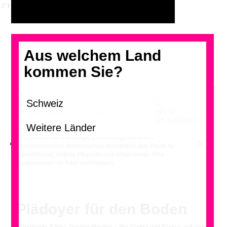
Aus welchem Land
kommen Sie?
Klicken und die Galerie im Grossformat blättern
2018 wurde die ehemalige ENCI Kalkgrube in ein
<
>
beeindruckendes Naturreservat verwandelt, das Raum für
Naherholung, seltene Pflanzen und Vögel bietet. (Bild:
Rademacher / de Fries Architekten)
Plädoyer für den Boden
Ernährung, Klima, Ungleichheiten – der Grund und Boden, auf dem