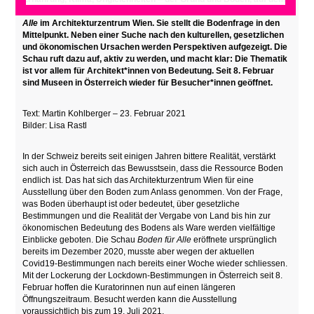
wir leben, ist politisch. Das zeigt die aktuelle Ausstellung
Boden für
Alle
im Architekturzentrum Wien. Sie stellt die Bodenfrage in den
Mittelpunkt. Neben einer Suche nach den kulturellen, gesetzlichen
und ökonomischen Ursachen werden Perspektiven aufgezeigt. Die
Schau ruft dazu auf, aktiv zu werden, und macht klar: Die Thematik
ist vor allem für Architekt*innen von Bedeutung. Seit 8. Februar
sind Museen in Österreich wieder für Besucher*innen geöffnet.
Text: Martin Kohlberger – 23. Februar 2021
Bilder: Lisa Rastl
In der Schweiz bereits seit einigen Jahren bittere Realität, verstärkt
sich auch in Österreich das Bewusstsein, dass die Ressource Boden
endlich ist. Das hat sich das Architekturzentrum Wien für eine
Ausstellung über den Boden zum Anlass genommen. Von der Frage,
was Boden überhaupt ist oder bedeutet, über gesetzliche
Bestimmungen und die Realität der Vergabe von Land bis hin zur
ökonomischen Bedeutung des Bodens als Ware werden vielfältige
Einblicke geboten. Die Schau
Boden für Alle
eröffnete ursprünglich
bereits im Dezember 2020, musste aber wegen der aktuellen
Covid19-Bestimmungen nach bereits einer Woche wieder schliessen.
Mit der Lockerung der Lockdown-Bestimmungen in Österreich seit 8.
Februar hoffen die Kuratorinnen nun auf einen längeren
Öffnungszeitraum. Besucht werden kann die Ausstellung
voraussichtlich bis zum 19. Juli 2021.