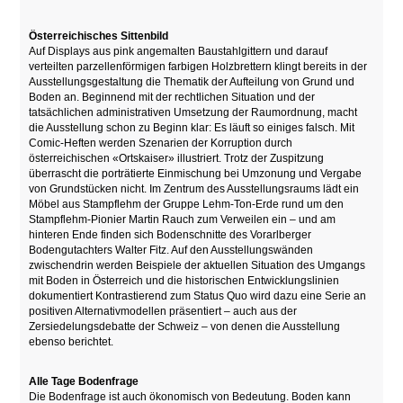
Österreichisches Sittenbild
Auf Displays aus pink angemalten Baustahlgittern und darauf
verteilten parzellenförmigen farbigen Holzbrettern klingt bereits in der
Ausstellungsgestaltung die Thematik der Aufteilung von Grund und
Boden an. Beginnend mit der rechtlichen Situation und der
tatsächlichen administrativen Umsetzung der Raumordnung, macht
die Ausstellung schon zu Beginn klar: Es läuft so einiges falsch. Mit
Comic-Heften werden Szenarien der Korruption durch
österreichischen «Ortskaiser» illustriert. Trotz der Zuspitzung
überrascht die porträtierte Einmischung bei Umzonung und Vergabe
von Grundstücken nicht. Im Zentrum des Ausstellungsraums lädt ein
Möbel aus Stampflehm der Gruppe Lehm-Ton-Erde rund um den
Stampflehm-Pionier Martin Rauch zum Verweilen ein – und am
hinteren Ende finden sich Bodenschnitte des Vorarlberger
Bodengutachters Walter Fitz. Auf den Ausstellungswänden
zwischendrin werden Beispiele der aktuellen Situation des Umgangs
mit Boden in Österreich und die historischen Entwicklungslinien
dokumentiert Kontrastierend zum Status Quo wird dazu eine Serie an
positiven Alternativmodellen präsentiert – auch aus der
Zersiedelungsdebatte der Schweiz – von denen die Ausstellung
ebenso berichtet.
Alle Tage Bodenfrage
Die Bodenfrage ist auch ökonomisch von Bedeutung. Boden kann