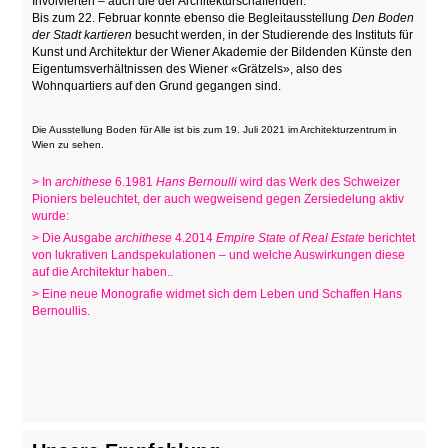
Involvierten – auch die der Architekturschaffenden.
Bis zum 22. Februar konnte ebenso die Begleitausstellung
Den Boden
der Stadt kartieren
besucht werden, in der Studierende des Instituts für
Kunst und Architektur der Wiener Akademie der Bildenden Künste den
Eigentumsverhältnissen des Wiener «Grätzels», also des
Wohnquartiers auf den Grund gegangen sind.
Die Ausstellung Boden für Alle ist bis zum 19. Juli 2021 im Architekturzentrum in
Wien zu sehen.
> In
archithese
6.1981
Hans Bernoulli
wird das Werk des Schweizer
Pioniers beleuchtet, der auch wegweisend gegen Zersiedelung aktiv
wurde:
> Die Ausgabe
archithese
4.2014
Empire State of Real Estate
berichtet
von lukrativen Landspekulationen – und welche Auswirkungen diese
auf die Architektur haben..
> Eine neue Monografie widmet sich dem Leben und Schaffen Hans
Bernoullis.