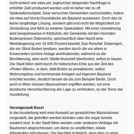
nicht einfach wie etwa ein Joghurt bei steigender Nachfrage in
erhöhter Zahl produziert werden und ist daher viel zu oft
Spekulationsobjekt. Zwar versuchen Gemeinden nachzuhelfen, indem
sie etwa auf Vorrat Grundstücke als Bauland ausweisen. Doch das ist
keine langfristige Lösung, sondern gibt erst recht die Möglichkeit zur
Zersiedlung und führt zu weiterer Spekulation. Mit einer Umwidmung
wird beispielsweise in Kitzbühel, der Gemeinde mit den höchsten
Bodenpreisen Österreichs, sprichwörtlich über Nacht eine
Wertsteigerung von 16 000 Prozent bewirkt. Das Resultat: Diejenigen,
die ein Stück Boden besitzen, werden durch die vor allem in
Krisenzeiten sichere Anlage wohlhabender, während es die
Bevölkerung, aber auch Städte finanziell überfordert, selbst zu bauen.
Die Stadt Wien steht durch ihr historisches Erbe aus der Zeit des
«Roten Wiens», in dem, statt Boden zu privatisieren, selbst
Wohnungsbau und kommunale Anlagen auf eigenem Bauland
errichtet wurden, deutlich besser da als zum Beispiel Berlin. Doch
auch in Wien müssen Massnahmen ergriffen werden, um eine
drastische Verschlechterung der Lage zu verhindern, so der Tenor der
Ausstellung.
Vorzeigestadt Basel
In der Ausstellung wird eine Auswahl an gesetzlichen Massnahmen
vorgestellt, die getroffen werden könnten oder die sogar bereits
existent sind. In der Stadt Wien werden unter anderem Verträge mit
Bauherren abgeschlossen, um diese zu verpflichten, lokale
Infrastruktur mitzubauen. Der Nachteil ist freilich, dass dies zu einer