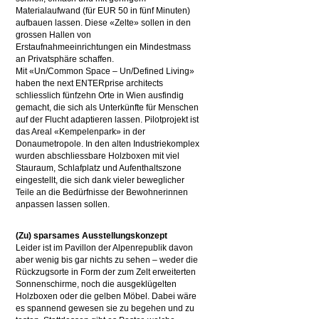
Materialaufwand (für EUR 50 in fünf Minuten)
aufbauen lassen. Diese «Zelte» sollen in den
grossen Hallen von
Erstaufnahmeeinrichtungen ein Mindestmass
an Privatsphäre schaffen.
Mit «Un/Common Space – Un/Defined Living»
haben the next ENTERprise architects
schliesslich fünfzehn Orte in Wien ausfindig
gemacht, die sich als Unterkünfte für Menschen
auf der Flucht adaptieren lassen. Pilotprojekt ist
das Areal «Kempelenpark» in der
Donaumetropole. In den alten Industriekomplex
wurden abschliessbare Holzboxen mit viel
Stauraum, Schlafplatz und Aufenthaltszone
eingestellt, die sich dank vieler beweglicher
Teile an die Bedürfnisse der Bewohnerinnen
anpassen lassen sollen.
(Zu) sparsames Ausstellungskonzept
Leider ist im Pavillon der Alpenrepublik davon
aber wenig bis gar nichts zu sehen – weder die
Rückzugsorte in Form der zum Zelt erweiterten
Sonnenschirme, noch die ausgeklügelten
Holzboxen oder die gelben Möbel. Dabei wäre
es spannend gewesen sie zu begehen und zu