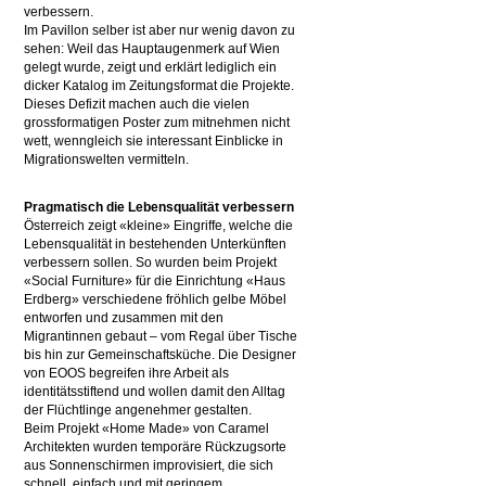
verbessern.
Im Pavillon selber ist aber nur wenig davon zu
sehen: Weil das Hauptaugenmerk auf Wien
gelegt wurde, zeigt und erklärt lediglich ein
dicker Katalog im Zeitungsformat die Projekte.
Dieses Defizit machen auch die vielen
grossformatigen Poster zum mitnehmen nicht
wett, wenngleich sie interessant Einblicke in
Migrationswelten vermitteln.
Pragmatisch die Lebensqualität verbessern
Österreich zeigt «kleine» Eingriffe, welche die
Lebensqualität in bestehenden Unterkünften
verbessern sollen. So wurden beim Projekt
«Social Furniture» für die Einrichtung «Haus
Erdberg» verschiedene fröhlich gelbe Möbel
entworfen und zusammen mit den
Migrantinnen gebaut – vom Regal über Tische
bis hin zur Gemeinschaftsküche. Die Designer
von EOOS begreifen ihre Arbeit als
identitätsstiftend und wollen damit den Alltag
der Flüchtlinge angenehmer gestalten.
Beim Projekt «Home Made» von Caramel
Architekten wurden temporäre Rückzugsorte
aus Sonnenschirmen improvisiert, die sich
schnell, einfach und mit geringem