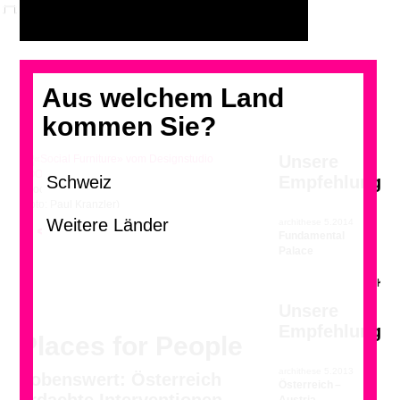
Aus welchem Land
kommen Sie?
Unsere
Empfehlung
«Social Furniture» vom Designstudio EOOS
(Foto: Paul Kranzler)
archithese 5.2014
<
>
Fundamental
Palace
Unsere
Empfehlung
Places for People
archithese 5.2013
Lobenswert: Österreich
Österreich –