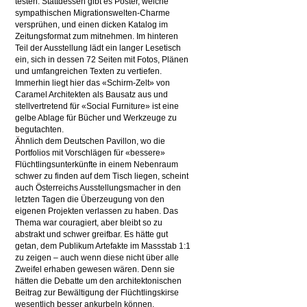
testen. Stattdessen gibt es Poster, welche
sympathischen Migrationswelten-Charme
versprühen, und einen dicken Katalog im
Zeitungsformat zum mitnehmen. Im hinteren
Teil der Ausstellung lädt ein langer Lesetisch
ein, sich in dessen 72 Seiten mit Fotos, Plänen
und umfangreichen Texten zu vertiefen.
Immerhin liegt hier das «Schirm-Zelt» von
Caramel Architekten als Bausatz aus und
stellvertretend für «Social Furniture» ist eine
gelbe Ablage für Bücher und Werkzeuge zu
begutachten.
Ähnlich dem Deutschen Pavillon, wo die
Portfolios mit Vorschlägen für «bessere»
Flüchtlingsunterkünfte in einem Nebenraum
schwer zu finden auf dem Tisch liegen, scheint
auch Österreichs Ausstellungsmacher in den
letzten Tagen die Überzeugung von den
eigenen Projekten verlassen zu haben. Das
Thema war couragiert, aber bleibt so zu
abstrakt und schwer greifbar. Es hätte gut
getan, dem Publikum Artefakte im Massstab 1:1
zu zeigen – auch wenn diese nicht über alle
Zweifel erhaben gewesen wären. Denn sie
hätten die Debatte um den architektonischen
Beitrag zur Bewältigung der Flüchtlingskirse
wesentlich besser ankurbeln können.