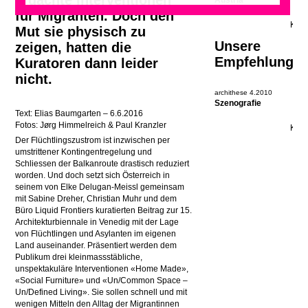
erdachte Interventionen
Austria
für Migranten. Doch den
Mut sie physisch zu
Unsere
zeigen, hatten die
Empfehlung
Kuratoren dann leider
nicht.
archithese 4.2010
Szenografie
Text: Elias Baumgarten – 6.6.2016
Fotos: Jørg Himmelreich & Paul Kranzler
Der Flüchtlingszustrom ist inzwischen per
umstrittener Kontingentregelung und
Schliessen der Balkanroute drastisch reduziert
worden. Und doch setzt sich Österreich in
seinem von Elke Delugan-Meissl gemeinsam
mit Sabine Dreher, Christian Muhr und dem
Büro Liquid Frontiers kuratierten Beitrag zur 15.
Architekturbiennale in Venedig mit der Lage
von Flüchtlingen und Asylanten im eigenen
Land auseinander. Präsentiert werden dem
Publikum drei kleinmassstäbliche,
unspektakuläre Interventionen «Home Made»,
«Social Furniture» und «Un/Common Space –
Un/Defined Living». Sie sollen schnell und mit
wenigen Mitteln den Alltag der Migrantinnen