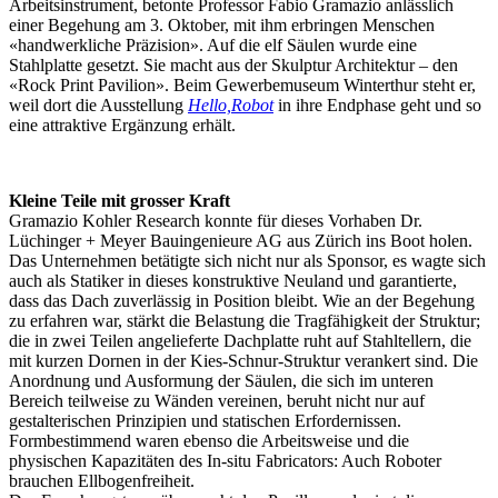
Arbeitsinstrument, betonte Professor Fabio Gramazio anlässlich
einer Begehung am 3. Oktober, mit ihm erbringen Menschen
«handwerkliche Präzision». Auf die elf Säulen wurde eine
Stahlplatte gesetzt. Sie macht aus der Skulptur Architektur – den
«Rock Print Pavilion». Beim Gewerbemuseum Winterthur steht er,
weil dort die Ausstellung
Hello,Robot
in ihre Endphase geht und so
eine attraktive Ergänzung erhält.
Kleine Teile mit grosser Kraft
Gramazio Kohler Research konnte für dieses Vorhaben Dr.
Lüchinger + Meyer Bauingenieure AG aus Zürich ins Boot holen.
Das Unternehmen betätigte sich nicht nur als Sponsor, es wagte sich
auch als Statiker in dieses konstruktive Neuland und garantierte,
dass das Dach zuverlässig in Position bleibt. Wie an der Begehung
zu erfahren war, stärkt die Belastung die Tragfähigkeit der Struktur;
die in zwei Teilen angelieferte Dachplatte ruht auf Stahltellern, die
mit kurzen Dornen in der Kies-Schnur-Struktur verankert sind. Die
Anordnung und Ausformung der Säulen, die sich im unteren
Bereich teilweise zu Wänden vereinen, beruht nicht nur auf
gestalterischen Prinzipien und statischen Erfordernissen.
Formbestimmend waren ebenso die Arbeitsweise und die
physischen Kapazitäten des In-situ Fabricators: Auch Roboter
brauchen Ellbogenfreiheit.