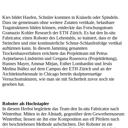
Kies bildet Haufen, Schnüre kommen in Knäueln oder Spindeln.
Dass sie gemeinsam ohne weitere Zutaten vertikale, belastbare
Tragstrukturen bilden können, entdeckte das Forschungsteam
Gramazio Kohler Research der ETH Zürich. Es hat den In-situ
Fabricator, einen Roboter des Lehrstuhls, so trainiert, dass er die
Steinchen und eine kontinuierliche Schnur-Schlaufenfolge vertikal
auftürmen kann. In diesem Jamming genannten
Trockenbauverfahren errichtete das Projektteam mit Petrus
Aejmelaeus-Lindström und Gergana Rusenova (Projektleitung),
Hannes Mayer, Ammar Mirjan, Esther Lombardini und Jesús
Medina Ibáñez auf dem Campus der ETH Zürich und an der
Architekturbiennale in Chicago bereits skulpturenartige
Versuchsstrukturen, wie man sie mit Sicherheit zuvor noch nie
gesehen hat.
Roboter als Hochstapler
In diesem Herbst begleitete das Team den In-situ Fabricator nach
Winterthur. Mitten in der Altstadt, gegenüber dem Gewerbemuseum
Winterthur, liessen sie ihn eine Komposition aus elf Pfeilern nach
der beschriebenen Methode aufschichten. Der Roboter ist ein