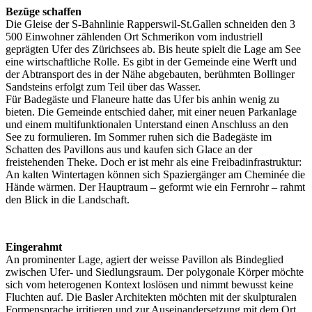
Bezüge schaffen
Die Gleise der S-Bahnlinie Rapperswil-St.Gallen schneiden den 3
500 Einwohner zählenden Ort Schmerikon vom industriell
geprägten Ufer des Zürichsees ab. Bis heute spielt die Lage am See
eine wirtschaftliche Rolle. Es gibt in der Gemeinde eine Werft und
der Abtransport des in der Nähe abgebauten, berühmten Bollinger
Sandsteins erfolgt zum Teil über das Wasser.
Für Badegäste und Flaneure hatte das Ufer bis anhin wenig zu
bieten. Die Gemeinde entschied daher, mit einer neuen Parkanlage
und einem multifunktionalen Unterstand einen Anschluss an den
See zu formulieren. Im Sommer ruhen sich die Badegäste im
Schatten des Pavillons aus und kaufen sich Glace an der
freistehenden Theke. Doch er ist mehr als eine Freibadinfrastruktur:
An kalten Wintertagen können sich Spaziergänger am Cheminée die
Hände wärmen. Der Hauptraum – geformt wie ein Fernrohr – rahmt
den Blick in die Landschaft.
Eingerahmt
An prominenter Lage, agiert der weisse Pavillon als Bindeglied
zwischen Ufer- und Siedlungsraum. Der polygonale Körper möchte
sich vom heterogenen Kontext loslösen und nimmt bewusst keine
Fluchten auf. Die Basler Architekten möchten mit der skulpturalen
Formensprache irritieren und zur Auseinandersetzung mit dem Ort