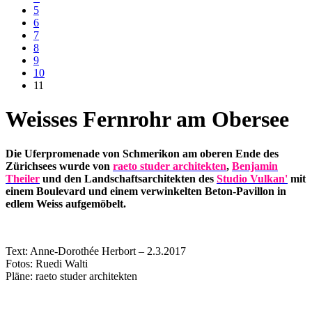
5
6
7
8
9
10
11
Weisses Fernrohr am Obersee
Die Uferpromenade von Schmerikon am oberen Ende des
Zürichsees wurde von
raeto studer architekten
,
Benjamin
Theiler
und den Landschaftsarchitekten des
Studio Vulkan'
mit
einem Boulevard und einem verwinkelten Beton-Pavillon in
edlem Weiss aufgemöbelt.
Text: Anne-Dorothée Herbort – 2.3.2017
Fotos: Ruedi Walti
Pläne: raeto studer architekten