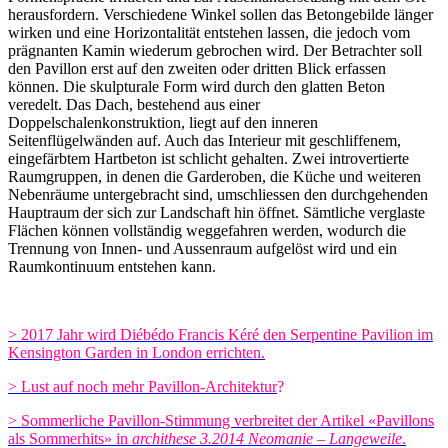
herausfordern. Verschiedene Winkel sollen das Betongebilde länger
wirken und eine Horizontalität entstehen lassen, die jedoch vom
prägnanten Kamin wiederum gebrochen wird. Der Betrachter soll
den Pavillon erst auf den zweiten oder dritten Blick erfassen
können. Die skulpturale Form wird durch den glatten Beton
veredelt. Das Dach, bestehend aus einer
Doppelschalenkonstruktion, liegt auf den inneren
Seitenflügelwänden auf. Auch das Interieur mit geschliffenem,
eingefärbtem Hartbeton ist schlicht gehalten. Zwei introvertierte
Raumgruppen, in denen die Garderoben, die Küche und weiteren
Nebenräume untergebracht sind, umschliessen den durchgehenden
Hauptraum der sich zur Landschaft hin öffnet.
Sämtliche verglaste
Flächen können vollständig weggefahren werden, wodurch die
Trennung von Innen- und Aussenraum aufgelöst wird und ein
Raumkontinuum entstehen kann.
>
2017 Jahr wird
Diébédo Francis Kéré den Serpentine
Pavilion im
Kensington Garden
in London errichten.
> Lust auf noch mehr Pavillon-Architektur
?
> Sommerliche Pavillon-Stimmung verbreitet der Artikel «Pavillons
als Sommerhits» in
archithese
3.2014
Neomanie – Langeweile
.