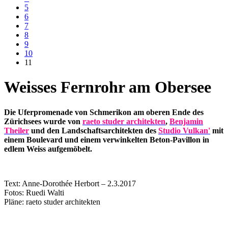
5
6
7
8
9
10
11
Weisses Fernrohr am Obersee
Die Uferpromenade von Schmerikon am oberen Ende des
Zürichsees wurde von
raeto studer architekten
,
Benjamin
Theiler
und den Landschaftsarchitekten des
Studio Vulkan'
mit
einem Boulevard und einem verwinkelten Beton-Pavillon in
edlem Weiss aufgemöbelt.
Text: Anne-Dorothée Herbort – 2.3.2017
Fotos: Ruedi Walti
Pläne: raeto studer architekten