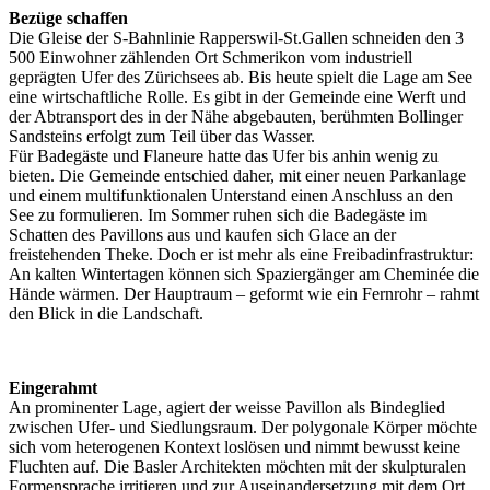
Bezüge schaffen
Die Gleise der S-Bahnlinie Rapperswil-St.Gallen schneiden den 3
500 Einwohner zählenden Ort Schmerikon vom industriell
geprägten Ufer des Zürichsees ab. Bis heute spielt die Lage am See
eine wirtschaftliche Rolle. Es gibt in der Gemeinde eine Werft und
der Abtransport des in der Nähe abgebauten, berühmten Bollinger
Sandsteins erfolgt zum Teil über das Wasser.
Für Badegäste und Flaneure hatte das Ufer bis anhin wenig zu
bieten. Die Gemeinde entschied daher, mit einer neuen Parkanlage
und einem multifunktionalen Unterstand einen Anschluss an den
See zu formulieren. Im Sommer ruhen sich die Badegäste im
Schatten des Pavillons aus und kaufen sich Glace an der
freistehenden Theke. Doch er ist mehr als eine Freibadinfrastruktur:
An kalten Wintertagen können sich Spaziergänger am Cheminée die
Hände wärmen. Der Hauptraum – geformt wie ein Fernrohr – rahmt
den Blick in die Landschaft.
Eingerahmt
An prominenter Lage, agiert der weisse Pavillon als Bindeglied
zwischen Ufer- und Siedlungsraum. Der polygonale Körper möchte
sich vom heterogenen Kontext loslösen und nimmt bewusst keine
Fluchten auf. Die Basler Architekten möchten mit der skulpturalen
Formensprache irritieren und zur Auseinandersetzung mit dem Ort