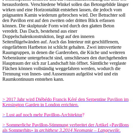
herausfordern. Verschiedene Winkel sollen das Betongebilde länger
wirken und eine Horizontalität entstehen lassen, die jedoch vom
prägnanten Kamin wiederum gebrochen wird. Der Betrachter soll
den Pavillon erst auf den zweiten oder dritten Blick erfassen
können. Die skulpturale Form wird durch den glatten Beton
veredelt. Das Dach, bestehend aus einer
Doppelschalenkonstruktion, liegt auf den inneren
Seitenflügelwänden auf. Auch das Interieur mit geschliffenem,
eingefärbtem Hartbeton ist schlicht gehalten. Zwei introvertierte
Raumgruppen, in denen die Garderoben, die Küche und weiteren
Nebenräume untergebracht sind, umschliessen den durchgehenden
Hauptraum der sich zur Landschaft hin öffnet.
Sämtliche verglaste
Flächen können vollständig weggefahren werden, wodurch die
Trennung von Innen- und Aussenraum aufgelöst wird und ein
Raumkontinuum entstehen kann.
>
2017 Jahr wird
Diébédo Francis Kéré den Serpentine
Pavilion im
Kensington Garden
in London errichten.
> Lust auf noch mehr Pavillon-Architektur
?
> Sommerliche Pavillon-Stimmung verbreitet der Artikel «Pavillons
als Sommerhits» in
archithese
3.2014
Neomanie – Langeweile
.