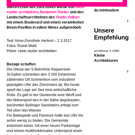
Minimalismus | Les
Die Uferpromenade von Schmerikon am
nouvelles formes
oberen Ende des Zürichsees wurde von
raeto
du minimalism
studer architekten
,
Benjamin Theiler
und den
Landschaftsarchitekten des
Studio Vulkan'
mit einem Boulevard und einem verwinkelten
Beton-Pavillon in edlem Weiss aufgemöbelt.
Unsere
Empfehlung
Text: Anne-Dorothée Herbort – 2.3.2017
Fotos: Ruedi Walti
Pläne: raeto studer architekten
archithese 3.1986
Kleine
Architekturen
Bezüge schaffen
Die Gleise der S-Bahnlinie Rapperswil-
St.Gallen schneiden den 3 500 Einwohner
zählenden Ort Schmerikon vom industriell
geprägten Ufer des Zürichsees ab. Bis heute
spielt die Lage am See eine wirtschaftliche
Rolle. Es gibt in der Gemeinde eine Werft und
der Abtransport des in der Nähe abgebauten,
berühmten Bollinger Sandsteins erfolgt zum
Teil über das Wasser.
Für Badegäste und Flaneure hatte das Ufer bis
anhin wenig zu bieten. Die Gemeinde
entschied daher, mit einer neuen Parkanlage
und einem multifunktionalen Unterstand einen