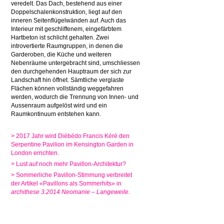
veredelt. Das Dach, bestehend aus einer
Doppelschalenkonstruktion, liegt auf den
inneren Seitenflügelwänden auf. Auch das
Interieur mit geschliffenem, eingefärbtem
Hartbeton ist schlicht gehalten. Zwei
introvertierte Raumgruppen, in denen die
Garderoben, die Küche und weiteren
Nebenräume untergebracht sind, umschliessen
den durchgehenden Hauptraum der sich zur
Landschaft hin öffnet.
Sämtliche verglaste
Flächen können vollständig weggefahren
werden, wodurch die Trennung von Innen- und
Aussenraum aufgelöst wird und ein
Raumkontinuum entstehen kann.
>
2017 Jahr wird
Diébédo Francis Kéré den
Serpentine
Pavilion im Kensington Garden
in
London errichten.
> Lust auf noch mehr Pavillon-Architektur
?
> Sommerliche Pavillon-Stimmung verbreitet
der Artikel «Pavillons als Sommerhits» in
archithese
3.2014
Neomanie – Langeweile
.