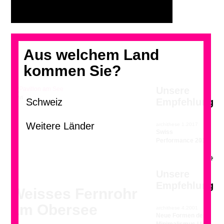
Aus welchem Land
kommen Sie?
Unsere
Pavillon am See
Empfehlung
archithese 1.2017
>
Swiss
Performance 2017
Unsere
Empfehlung
Weisses Fernrohr
am Obersee
archithese 4.2001
Neue Formen des