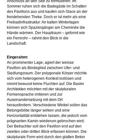
Anschluss an den See zu formulieren. Im
Sommer ruhen sich die Badegäste im Schatten
des Pavillons aus und kaufen sich Glace an der
freistehenden Theke. Doch er ist mehr als eine
Freibadinfrastruktur: An kalten Wintertagen
können sich Spaziergänger am Cheminée die
Hände wärmen. Der Hauptraum – geformt wie
ein Fernrohr – rahmt den Blick in die
Landschaft.
Eingerahmt
An prominenter Lage, agiert der weisse
Pavillon als Bindeglied zwischen Ufer- und
Siedlungsraum. Der polygonale Körper möchte
sich vom heterogenen Kontext loslösen und
nimmt bewusst keine Fluchten auf. Die Basler
Architekten möchten mit der skulpturalen
Formensprache irritieren und zur
Auseinandersetzung mit dem Ort
herausfordern. Verschiedene Winkel sollen das
Betongebilde länger wirken und eine
Horizontalität entstehen lassen, die jedoch vom
prägnanten Kamin wiederum gebrochen wird.
Der Betrachter soll den Pavillon erst auf den
zweiten oder dritten Blick erfassen können. Die
skulpturale Form wird durch den glatten Beton