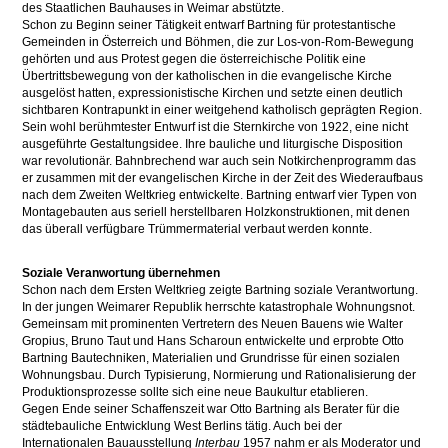
des Staatlichen Bauhauses in Weimar abstützte.
Schon zu Beginn seiner Tätigkeit entwarf Bartning für protestantische
Gemeinden in Österreich und Böhmen, die zur Los-von-Rom-Bewegung
gehörten und aus Protest gegen die österreichische Politik eine
Übertrittsbewegung von der katholischen in die evangelische Kirche
ausgelöst hatten, expressionistische Kirchen und setzte einen deutlich
sichtbaren Kontrapunkt in einer weitgehend katholisch geprägten Region.
Sein wohl berühmtester Entwurf ist die Sternkirche von 1922, eine nicht
ausgeführte Gestaltungsidee. Ihre bauliche und liturgische Disposition
war revolutionär. Bahnbrechend war auch sein Notkirchenprogramm das
er zusammen mit der evangelischen Kirche in der Zeit des Wiederaufbaus
nach dem Zweiten Weltkrieg entwickelte. Bartning entwarf vier Typen von
Montagebauten aus seriell herstellbaren Holzkonstruktionen, mit denen
das überall verfügbare Trümmermaterial verbaut werden konnte.
Soziale Veranwortung übernehmen
Schon nach dem Ersten Weltkrieg zeigte Bartning soziale Verantwortung.
In der jungen Weimarer Republik herrschte katastrophale Wohnungsnot.
Gemeinsam mit prominenten Vertretern des Neuen Bauens wie Walter
Gropius, Bruno Taut und Hans Scharoun entwickelte und erprobte Otto
Bartning Bautechniken, Materialien und Grundrisse für einen sozialen
Wohnungsbau. Durch Typisierung, Normierung und Rationalisierung der
Produktionsprozesse sollte sich eine neue Baukultur etablieren.
Gegen Ende seiner Schaffenszeit war Otto Bartning als Berater für die
städtebauliche Entwicklung West Berlins tätig. Auch bei der
Internationalen Bauausstellung
Interbau
1957 nahm er als Moderator und