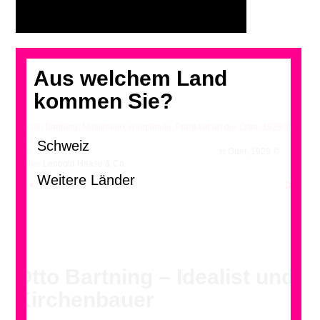
Aus welchem Land
kommen Sie?
Otto Bartning, Musikheim, Haupthalle, Frankfurt an der Oder, 1929 ©
Atelier Leopold Haase & Co.
<
>
Otto Bartning – Idealist und
Kirchenbauer