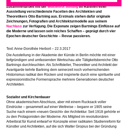
Bis Mitte Juni leuchtet die Berliner
Akademie der Künste
in
Zusammenarbeit mit der
Wüstenrot Stiftung
im Rahmen einer
Ausstellung verschiedenste Facetten des Architekten und
Theoretikers Otto Bartning aus. Erstmals stehen dafür originale
Zeichnungen, Fotografien und Architekturmodelle aus seinem
Nachlass
zur Verfügung. Die Exponate zeigen Bartnings Einflüsse auf
die Moderne und lassen sein reiches Schaffen – geprägt durch vier
Epochen deutscher Geschichte – Revue passieren.
Text: Anne-Dorothée Herbort – 22.3.2017
Die Ausstellung in der Akademie der Künste in Berlin möchte mit einer
tiefgründigen und umfassenden Werkschau alle Tätigkeitsbereiche Otto
Bartnings durchleuchten. Als Schriftsteller, Theoretiker und Architekt der
Avantgarde kehrte Bartning dem seinerzeit noch vorherrschenden
Historismus radikal den Rücken und inspirierte durch eine spirituelle und
expressionistische Formensprache mehrere Generationen deutscher
Architekten.
Sozialist und Kirchenbauer
Ohne akademischen Abschluss, aber mit einem Rucksack voller
Eindrücke – gesammelt auf einer Weltreise – begann er 1905 seine
Suche nach einem «neuen Gesicht» der Architektur. Seit 1918 gehörte er
zu den Protagonisten der Moderne. Als Mitglied im revolutionären
Arbeitsrat für Kunst entwarf er Konzepte einer radikalen Studienreform für
Künstler und Architekten, auf die sich Walter Gropius bei der Gründung