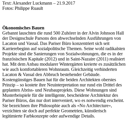
Text: Alexander Luckmann – 21.9.2017
Fotos: Philippe Ruault
Ökonomisches Bauen
Gebannt lauschten die rund 500 Zuhörer in der Alvin Johnson Hall
der Designschule Parsons den abwechselnden Ausführungen von
Lacaton und Vassal. Das Pariser Büro konzentriert sich seit
Karrierebeginn auf sozialpolitische Themen. Seine wohl radikalsten
Projekte sind die Sanierungen von Sozialwohnungen, die es in der
französischen Kapitale (2012) und in Saint-Nazaire (2011) realisiert
hat. Mit dem Anbau modularer Wintergärten kreierte es zusätzlichen
wie auch komfortableren Wohnraum. Gleichzeitig verhinderten
Lacaton & Vassal den Abbruch bestehender Gebäude.
Kostengünstiges Bauen hat für die beiden Architekten oberstes
Prinzip – so kostete ihre Neuinterpretation nur rund ein Drittel des
geplanten Abriss- und Neubauprojekts. Diese Wohnungen sind
Musterbeispiele für die intelligente, bescheidene Architektur des
Pariser Büros, das nur dort interveniert, wo es notwendig erscheint.
Sie bezeichnen ihre Philosophie auch als «No Architecture»,
verzichten sie doch auf perfekte Geometrien, künstlerisch
legitimierte Farbkonzepte oder aufwendige Details.