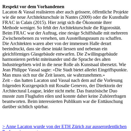
Respekt vor dem Vorhandenen
Lacaton & Vassal realisieren aber auch grössere, öffentliche Projekte
wie die neue Architekturschule in Nantes (2009) oder die Kunsthalle
FRAC in Calais (2015). Hier zeigt sich die Ökonomie ihrer
Methode weniger. So fehlt der Architekturschule die Rigorosität.
Beim FRAC war der Auftrag, eine riesige Schiffshalle mit mehreren
Zwischenebenen zu versehen, um Ausstellungsraum zu schaffen.
Die Architekten waren aber von der immensen Halle derart
beeindruckt, dass sie diese intakt liessen und nebenan ein
gleichförmiges Glasgebäude entwarfen. Die Zwillingsgebäude
harmonieren perfekt miteinander und die Sprache des alten
Industriegebiets wird in die neue Rolle als Kunstsaal übersetzt. Wie
Jean Philippe Vassal sagte: «Die Stadt bietet allerlei Eingriffspunkte.
Man muss sich nur die Zeit lassen, sie wahrzunehmen.»
Zeit – das hatten Lacaton und Vassal nach dem auf die Vorlesung
folgenden Kurzgespräch mit Rosalie Genevro, der Direktorin der
Architectural League, leider nicht mehr. Das französische Duo
musste zum Flughafen eilen und konnte daher keine Zuhörerfragen
beantworten. Beim interessierten Publikum war die Enttäuschung
darüber sichtlich spürbar.
> Anne Lacaton wurde von der ETH Zürich zur ausserordentlichen