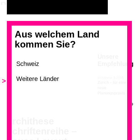
Aus welchem Land
kommen Sie?
Unsere
Empfehlung
archithese 5.2015
>
Zürich – für eine
neue
Planungspraxis
archithese
schriftenreihe –