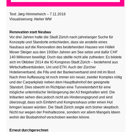
Carparkplatz ins Visier.
Text: Jørg Himmelreich – 7.11.2016
Visualisierung: Atelier WW
Renovation statt Neubau
Vor drei Jahren hatte die Stadt Zürich nach jahrelanger Suche für
Konzepte und Standorte entschieden, dass sie anstelle eines
Naubaus auf die Renovation des bestehenden Hauses von Häfeli
Moser Steiger aus den 1930er-Jahren am See setze und dafür CHF
140 Millionen bewilligt. Doch das stellte nicht alle zufrieden: Es bildete
sich im Oktober 2014 die IG Kongress-Stadt Zürich – bestehend aus
Wirtschaftsverbänden, Uni und ETH. Auch der Zürcher
Hotelierverband, die Fifa und der Bankenverband sind mit im Boot.
Nach ihrer Auffassung ist noch immer ein neuer, zweiter Komplex nötig
und der Carparkplatz neben dem Hauptbahnhof der geeignete
Standort. Dies obwohl im Richtplan eine Tunneleinfahrt für eine
mögliche unterirdische Verlängerung der A3 freigehalten wird. Die
Initianten sehen dies jedoch nicht als Hinderungsgrund und sind
überzeugt, dass sich Einfahrt und Kongresshaus unter einen Hut
bringen lassen würden. Die Stadt Zürich zeigte sich bisher skeptisch.
Nicht nur wegen der Freihaltezone, sondern vor allem Mangels Ideen
wohin der Busbahnhof verschoben werden könne.
Erneut durchgerechnet