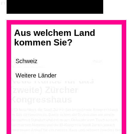
Aus welchem Land
kommen Sie?
Auch Walter Wäschle lieferte Ideen für ein Kongresshaus
auf dem Carparkplatz.
Neue Runde für das
(zweite) Zürcher
Kongresshaus
2013 beschloss die Stadt Zürich das bestehende Kongresshaus
am See zu renovieren. Damit schien die Diskussion um einem
alternativen Standort und ein neues Gebäude vom Tisch zu sein.
Nun machen Mobimo und die IG-Kongress Stadt Zürich jedoch
einen neuen Anlauf für ein zweites Haus und nehmen (wieder) den