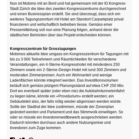
Nun ist Mobimo mit an Bord und hat gemeinsam mit der IG Kongress-
Stadt Zürich die Idee des zweiten Kongresszentrums durchgerechnet
und einen Businessplan erstellt. Sie sind überzeugt, dass sich ein
weiteres Tagungszenrtum mit Hotel am Standort Carparkplatz privat
finanzieren und wirtschaftlich betreiben liesse. Gemäss einer
Pressemitteilung soll nun eine Planung folgen, anhand derer die
städtischen Behörden über das Projekt entscheiden können.
Kongresszentrum für Grosstagungen
Mobimos aktuelle Idee umgass ein Kongresszentrum für Tagungen mit
bis zu 3 000 Teilnehmern und Räumlichkeiten für verschiedene
Veranstaltungen, ein 4-Sterne-Kongresshotel mit mindestens 250
Zimmern sowie ein 2-Sterne-Design-Hotel mit rund 300 Zimmern und
moderaten Zimmerpreisen. Auch ein Wohnanteil und wenige
Ladenflächen könnte integriert werden. Das Investitionsvolumen
beläuft sich gemäss jetzigem Planungsstand auf etwa CHF 250 Mio.
Dort wo eventuell später (oder eben nie) die Autobahntunneleinfahrt
zu liegen käme, könnte ein «Providurium» erstellt werden; ein
Gebäudeteil also, der falls nötig wieder abgerissen werden würde.
Sollte der Stadtrat der Idee zustimmen, müsste der Zonenplan
geändert werden und Parlament und das Stimmvolk einwilligen. So
oder so müsste ein Investorenwettbewerb ausgeschrieben werden.
Dadurch könnten durchaus auch andere Nutzungsmixe und
Investoren zum Zuge kommen.