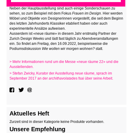
Ländern unter anderem Möbel, Textilien, Leuchten und Keramik.
Neben der Hauptausstellung sind auch einige Sonderschauen zu
sehen, so zum Beispiel mit dem Fokus
Frauen im Design.
Hier werden
Möbel und Objekte von Designerinnen vorgestellt, die seit dem Beginn
des letzten Jahrhunderts Klassiker etabliert haben oder auch
experimentelle Ansätze aufweisen.
Ausserdem ist «neue räume» in diesem Jahr erstmalig Partner der
Zurich Design Weeks und lädt fast täglich zu Abendveranstaltungen
ein. So findet am Freitag, den 16.09.2022, beispielsweise die
Podiumsdiskussion
Wie wollen wir morgen wohnen?
statt.
> Mehr Informationen rund um die Messe «neue räume 22» und die
Ausstellenden.
> Stefan Zwicky, Kurator der Ausstellung
neue räume
, sprach im
September 2017 an der
archithavolata
des fsai über seine Arbeit.
Aktuelles Heft
Zurzeit sind in dieser Kategorie keine Produkte vorhanden.
Unsere Empfehlung