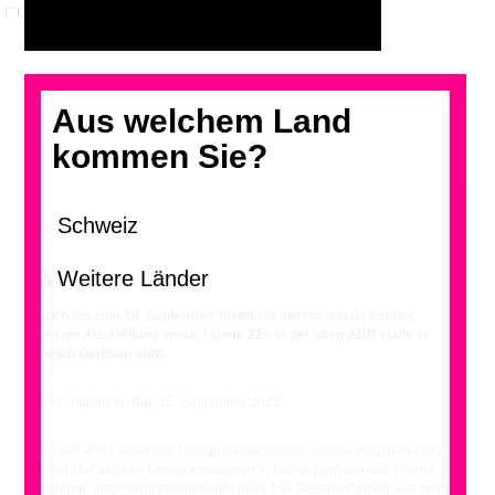
Aus welchem Land
kommen Sie?
© neue räume
Neue Räume
Noch bis zum 18. September findet die Internationale Interior
Design Ausstellung «neue räume 22» in der alten ABB-Halle in
Zürich Oerlikon statt.
Text
: Stephanie Bär, 15. September 2022
Die seit 2001 etablierte Designmesse
«neue räume»
zeigt nun zum
elften Mal aktuelle Designkreationen in Zürich rund um das Thema
Wohnen. Insgesamt präsentieren etwa 100 Gestalter*innen aus zehn