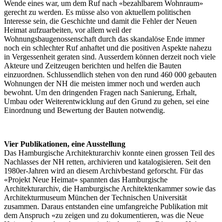
Wende eines war, um dem Ruf nach «bezahlbarem Wohnraum»
gerecht zu werden. Es müsse also von aktuellem politischen
Interesse sein, die Geschichte und damit die Fehler der Neuen
Heimat aufzuarbeiten, vor allem weil der
Wohnungsbaugenossenschaft durch das skandalöse Ende immer
noch ein schlechter Ruf anhaftet und die positiven Aspekte nahezu
in Vergessenheit geraten sind. Ausserdem können derzeit noch viele
Akteure und Zeitzeugen berichten und helfen die Bauten
einzuordnen. Schlussendlich stehen von den rund 460 000 gebauten
Wohnungen der NH die meisten immer noch und werden auch
bewohnt. Um den dringenden Fragen nach Sanierung, Erhalt,
Umbau oder Weiterentwicklung auf den Grund zu gehen, sei eine
Einordnung und Bewertung der Bauten notwendig.
Vier Publikationen, eine Ausstellung
Das Hamburgische Architekturarchiv konnte einen grossen Teil des
Nachlasses der NH retten, archivieren und katalogisieren. Seit den
1980er-Jahren wird an diesem Archivbestand geforscht. Für das
«Projekt Neue Heimat» spannten das Hamburgische
Architekturarchiv, die Hamburgische Architektenkammer sowie das
Architekturmuseum München der Technischen Universität
zusammen. Daraus entstanden eine umfangreiche Publikation mit
dem Anspruch «zu zeigen und zu dokumentieren, was die Neue