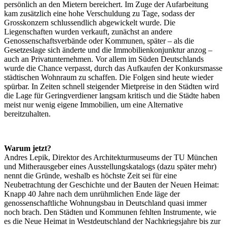
persönlich an den Mietern bereichert. Im Zuge der Aufarbeitung
kam zusätzlich eine hohe Verschuldung zu Tage, sodass der
Grosskonzern schlussendlich abgewickelt wurde. Die
Liegenschaften wurden verkauft, zunächst an andere
Genossenschaftsverbände oder Kommunen, später – als die
Gesetzeslage sich änderte und die Immobilienkonjunktur anzog –
auch an Privatunternehmen. Vor allem im Süden Deutschlands
wurde die Chance verpasst, durch das Aufkaufen der Konkursmasse
städtischen Wohnraum zu schaffen. Die Folgen sind heute wieder
spürbar. In Zeiten schnell steigender Mietpreise in den Städten wird
die Lage für Geringverdiener langsam kritisch und die Städte haben
meist nur wenig eigene Immobilien, um eine Alternative
bereitzuhalten.
Warum jetzt?
Andres Lepik, Direktor des Architekturmuseums der TU München
und Mitherausgeber eines Ausstellungskatalogs (dazu später mehr)
nennt die Gründe, weshalb es höchste Zeit sei für eine
Neubetrachtung der Geschichte und der Bauten der Neuen Heimat:
Knapp 40 Jahre nach dem unrühmlichen Ende läge der
genossenschaftliche Wohnungsbau in Deutschland quasi immer
noch brach. Den Städten und Kommunen fehlten Instrumente, wie
es die Neue Heimat in Westdeutschland der Nachkriegsjahre bis zur