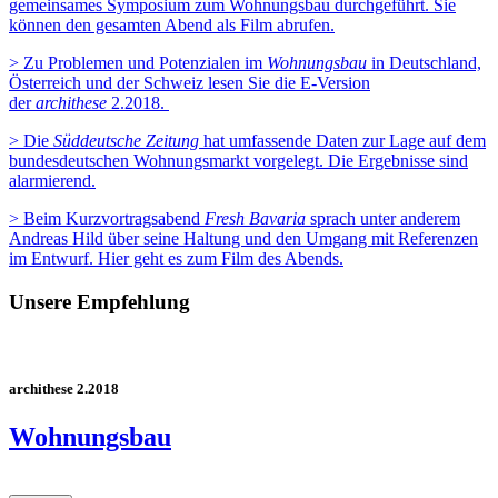
gemeinsames Symposium zum Wohnungsbau durchgeführt. Sie
können den gesamten Abend als Film abrufen.
> Zu Problemen und Potenzialen im
Wohnungsbau
in Deutschland,
Österreich und der Schweiz lesen Sie die E-Version
der
archithese
2.2018.
> Die
Süddeutsche Zeitung
hat umfassende Daten zur Lage auf dem
bundesdeutschen Wohnungsmarkt vorgelegt. Die Ergebnisse sind
alarmierend.
> Beim Kurzvortragsabend
Fresh Bavaria
sprach unter anderem
Andreas Hild über seine Haltung und den Umgang mit Referenzen
im Entwurf. Hier geht es zum Film des Abends.
Unsere Empfehlung
archithese 2.2018
Wohnungsbau