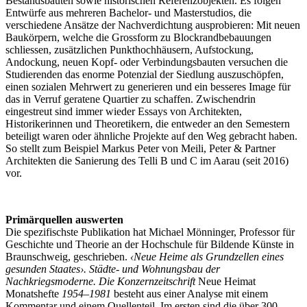
Bestandsbauten sowie historischen Referenzobjekten. Es folgen
Entwürfe aus mehreren Bachelor- und Masterstudios, die
verschiedene Ansätze der Nachverdichtung ausprobieren: Mit neuen
Baukörpern, welche die Grossform zu Blockrandbebauungen
schliessen, zusätzlichen Punkthochhäusern, Aufstockung,
Andockung, neuen Kopf- oder Verbindungsbauten versuchen die
Studierenden das enorme Potenzial der Siedlung auszuschöpfen,
einen sozialen Mehrwert zu generieren und ein besseres Image für
das in Verruf geratene Quartier zu schaffen. Zwischendrin
eingestreut sind immer wieder Essays von Architekten,
Historikerinnen und Theoretikern, die entweder an den Semestern
beteiligt waren oder ähnliche Projekte auf den Weg gebracht haben.
So stellt zum Beispiel Markus Peter von Meili, Peter & Partner
Architekten die Sanierung des Telli B und C im Aarau (seit 2016)
vor.
Primärquellen auswerten
Die spezifischste Publikation hat Michael Mönninger, Professor für
Geschichte und Theorie an der Hochschule für Bildende Künste in
Braunschweig, geschrieben.
‹Neue Heime als Grundzellen eines
gesunden Staates›. Städte- und Wohnungsbau der
Nachkriegsmoderne. Die Konzernzeitschrift
Neue Heimat
Monatshefte
1954–1981
besteht aus einer Analyse mit einem
Kommentar und einem Quellenteil. Im ersten sind die über 300