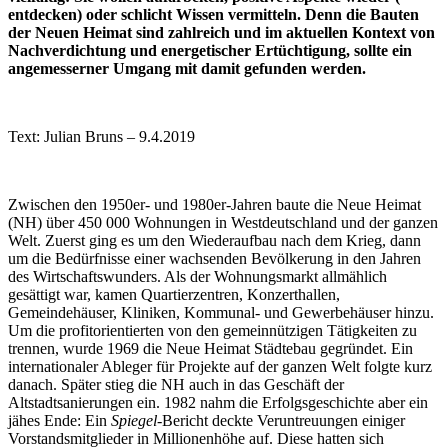
entdecken) oder schlicht Wissen vermitteln. Denn die Bauten
der Neuen Heimat sind zahlreich und im aktuellen Kontext von
Nachverdichtung und energetischer Ertüchtigung, sollte ein
angemesserner Umgang mit damit gefunden werden.
Text: Julian Bruns – 9.4.2019
Zwischen den 1950er- und 1980er-Jahren baute die Neue Heimat
(NH) über 450 000 Wohnungen in Westdeutschland und der ganzen
Welt. Zuerst ging es um den Wiederaufbau nach dem Krieg, dann
um die Bedürfnisse einer wachsenden Bevölkerung in den Jahren
des Wirtschaftswunders. Als der Wohnungsmarkt allmählich
gesättigt war, kamen Quartierzentren, Konzerthallen,
Gemeindehäuser, Kliniken, Kommunal- und Gewerbehäuser hinzu.
Um die profitorientierten von den gemeinnützigen Tätigkeiten zu
trennen, wurde 1969 die Neue Heimat Städtebau gegründet. Ein
internationaler Ableger für Projekte auf der ganzen Welt folgte kurz
danach. Später stieg die NH auch in das Geschäft der
Altstadtsanierungen ein. 1982 nahm die Erfolgsgeschichte aber ein
jähes Ende: Ein
Spiegel
-Bericht deckte Veruntreuungen einiger
Vorstandsmitglieder in Millionenhöhe auf. Diese hatten sich