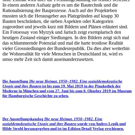
In einem anderen Aufsatz geht es um die Bautechnik und die
Rationalisierung der Bauprozesse. Auch auf der Projekteben
mussten sich die Herausgeber aus Platzgründen auf knapp 30
Bauten beschränken, die sieben Aspekten oder Kategorien
zugeordnet und jeweils kurz mit Bildern und Plänen erläutert sind.
Ein Fotoessay von Myrzyk und Jarisch zeigt exemplarisch den
heutigen Zustand einiger Siedlungen. In den Bildern zeigt sich mal
das schlummernde Potenzial und mal die harte trostlose Realität
vieler Grosssiedlungen der Bundesrepublik. Da dies aber weiterhin
die Wohnrealität für viele Menschen in Deutschland ist, wird es
umso mehr Zeit sich damit auseinanderzusetzen.
Die Ausstellung
Die neue Heimat. 1950–1982. Eine sozialdemokratische
Utopie und ihre Bauten
ist bis zum 19. Mai 2019 in der Pinakothek der
Moderne in München und vom 27. Juni bis zum 6. Oktober 2019 im Museum
für Hamburgische Geschichte zu sehen.
Der Ausstellungskatalog
Die neue Heimat. 1950–1982. Eine
sozialdemokratische Utopie und ihre Bauten
wurde von Andres Lepik und
Hilde Strobl herausgegeben und ist im Edition Detail Verlag erschienen.