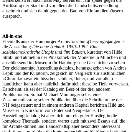
Bemerkenswert auch, dass May bereits ein Jahr später gegen die
Auflösung der Stadt und vor allem die Landschaftszersiedlung
anschrieb und sich damit gegen den Bau von Einfamilienhäusern
aussprach.
All-in-one
Ebenfalls aus der Hamburger Archivforschung hervorgegangen ist
die Ausstellung
Die neue Heimat. 1950–1982. Eine
sozialdemokratische Utopie und ihre Bauten,
kuratiert von Hilde
Strobl und aktuell in der Pinakothek der Moderne in München und
anschliessend im Museum für Hamburgische Geschichte zu sehen.
Der gleichnamige Ausstellungskatalog, herausgegeben von Andres
Lepik und der Kuratorin, zeigt sich im Vergleich zur ausführlichen
«Chronik» zwar ein bisschen schöner, flotter, und vor allem
handlicher, kann aber natürlich dafür nicht dieselbe Tiefe vorweisen.
Es scheint, als sei der Katalog ein Best-of der drei anderen
Publikationen. So hat Michael Mönninger selbst eine
Zusammenfassung seiner Publikation über die Schriftenreihe der
NH beigesteuert und in einem anderen Kapitel berichten Hild und
Müsseler in Kurzform vom Potenzial Neuperlachs. Der
Ausstellungskatalog ist aber nicht nur ein guter Einstieg in die
komplexe Thematik, sondern wartet auch mit zwei Essays auf, die
für Architektinnen und Landschaftsplaner besonders interessant
sind: Einmal wird über die Freiraumgestaltung für Kinder berichtet.