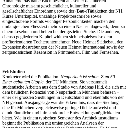
Annähernd das halbe Buch besteht aus seiner detaillierten
Chronologie mitsamt geschichtlicher, kultureller und
gesellschaftlicher Einordnung sowie der (Bau-)Tätigkeiten der NH.
Kurze Unterkapitel, unzählige Projektbeschriebe sowie
eingeschobene Porträts wichtiger Persönlichkeiten machen den
umfangreichen Fliesstext mehr zu einem Nachschlagewerk, denn zu
einem Lesebuch und helfen bei der gezielten Suche. Die anderen,
ebenso gegliederten Kapitel widmen sich beispielsweise dem
profitorientierten Tochterunternehmen Neue Heimat Städtebau, den
Expansionsbestrebungen der Neuen Heimat International sowie der
zeitgenössischen Rezension in Printmedien, Film und Fernsehen.
Feldstudien
Konkreter wird die Publikation
Neuperlach ist schön. Zum 50.
Einer gebauten Utopie
der TU München. Sie versammelt
studentische Arbeiten aus dem Studio von Andreas Hild, die sich mit
dem baulichen Potenzial von Neuperlach in München befassen –
einer der grössten Siedlungen in Deutschland und ebenfalls von der
NH gebaut. Ausgangslage war die Erkenntnis, dass die Siedlung
eine für München vergleichsweise geringe Dichte aufweist und
damit räumliche und infrastrukturelle Entwicklungsmöglichkeiten
bietet. Wie in einem typischen Semester des Architekturstudiums
beginnt die Publikation mit umfangreichen Analysen der