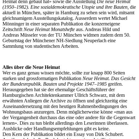
Heimat denn gebaut hat» sowie die Ausstellung
Die neue Heimat
(1950–1982). Eine sozialdemokratische Utopie und ihre Bauten,
die
aktuell in München, später in Hamburg zu sehen sein wird, mitsamt
gleichnamigem Ausstellungskatalog. Ausserdem wertet Michael
Mönninger in einer separaten Publikation die konzerneigene
Zeitschrift
Neue Heimat Monatshefte
aus. Andreas Hild und
Andreas Müsseler von der TU München widmen zudem dem 50.
Geburtstag der Münchener NH-Siedlung Neuperlach eine
Sammlung von studentischen Arbeiten.
Alles über die Neue Heimat
Wer es ganz genau wissen möchte, sollte zur knapp 800 Seiten
starken und grossformatigen Publikation
Neue Heimat. Das Gesicht
der Bundesrepublik. Bauten und Projekte 1947–1985
greifen.
Herausgegeben hat sie der ehemalige Geschäftsführer der
Hamburgischen Architektenkammer Ullrich Schwarz, mit dem
erwähnten Anliegen die Archive zu öffnen und gleichzeitig eine
Auseinandersetzung mit den heutigen Rahmenbedingungen des
Wohnungsbaus anzuregen. Denn möglicherweise könne «man aus
der Vergangenheit durchaus das eine oder andere für die Gegenwart
lernen». Dies zu tun bleibt allerdings den Leserinnen überlassen.
Ausblicke oder Handlungsempfehlungen gibt es keine.
Den Kern der Publikation bildet ein Essay von Dirk Schubert.