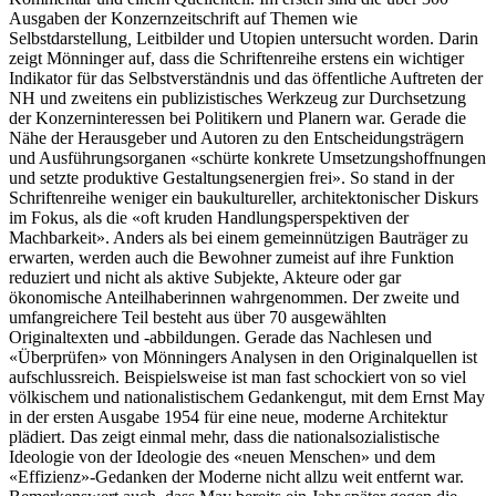
Ausgaben der Konzernzeitschrift auf Themen wie
Selbstdarstellung
,
Leitbilder und Utopien untersucht worden. Darin
zeigt Mönninger auf, dass die Schriftenreihe erstens ein wichtiger
Indikator für das Selbstverständnis und das öffentliche Auftreten der
NH und zweitens ein publizistisches Werkzeug zur Durchsetzung
der Konzerninteressen bei Politikern und Planern war. Gerade die
Nähe der Herausgeber und Autoren zu den Entscheidungsträgern
und Ausführungsorganen «schürte konkrete Umsetzungshoffnungen
und setzte produktive Gestaltungsenergien frei». So stand in der
Schriftenreihe weniger ein baukultureller, architektonischer Diskurs
im Fokus, als die «oft kruden Handlungsperspektiven der
Machbarkeit». Anders als bei einem gemeinnützigen Bauträger zu
erwarten, werden auch die Bewohner zumeist auf ihre Funktion
reduziert und nicht als aktive Subjekte, Akteure oder gar
ökonomische Anteilhaberinnen wahrgenommen. Der zweite und
umfangreichere Teil besteht aus über 70 ausgewählten
Originaltexten und -abbildungen. Gerade das Nachlesen und
«Überprüfen» von Mönningers Analysen in den Originalquellen ist
aufschlussreich. Beispielsweise ist man fast schockiert von so viel
völkischem und nationalistischem Gedankengut, mit dem Ernst May
in der ersten Ausgabe 1954 für eine neue, moderne Architektur
plädiert. Das zeigt einmal mehr, dass die nationalsozialistische
Ideologie von der Ideologie des «neuen Menschen» und dem
«Effizienz»-Gedanken der Moderne nicht allzu weit entfernt war.