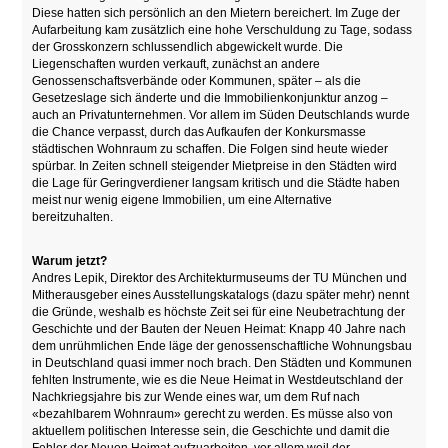
Diese hatten sich persönlich an den Mietern bereichert. Im Zuge der
Aufarbeitung kam zusätzlich eine hohe Verschuldung zu Tage, sodass
der Grosskonzern schlussendlich abgewickelt wurde. Die
Liegenschaften wurden verkauft, zunächst an andere
Genossenschaftsverbände oder Kommunen, später – als die
Gesetzeslage sich änderte und die Immobilienkonjunktur anzog –
auch an Privatunternehmen. Vor allem im Süden Deutschlands wurde
die Chance verpasst, durch das Aufkaufen der Konkursmasse
städtischen Wohnraum zu schaffen. Die Folgen sind heute wieder
spürbar. In Zeiten schnell steigender Mietpreise in den Städten wird
die Lage für Geringverdiener langsam kritisch und die Städte haben
meist nur wenig eigene Immobilien, um eine Alternative
bereitzuhalten.
Warum jetzt?
Andres Lepik, Direktor des Architekturmuseums der TU München und
Mitherausgeber eines Ausstellungskatalogs (dazu später mehr) nennt
die Gründe, weshalb es höchste Zeit sei für eine Neubetrachtung der
Geschichte und der Bauten der Neuen Heimat: Knapp 40 Jahre nach
dem unrühmlichen Ende läge der genossenschaftliche Wohnungsbau
in Deutschland quasi immer noch brach. Den Städten und Kommunen
fehlten Instrumente, wie es die Neue Heimat in Westdeutschland der
Nachkriegsjahre bis zur Wende eines war, um dem Ruf nach
«bezahlbarem Wohnraum» gerecht zu werden. Es müsse also von
aktuellem politischen Interesse sein, die Geschichte und damit die