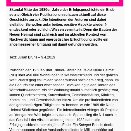
war einst das grösste Wohnungsbauunternehmen der Welt – bis ein
Skandal Mitte der 1980er-Jahre der Erfolgsgeschichte ein Ende
setzte. Gleich vier Publikationen schauen aktuell auf diese
Geschichte zurück. Die Intentionen der Autoren sind dabei
vielfältig: Sie wollen aufarbeiten, positive Aspekte wieder (-
entdecken) oder schlicht Wissen vermitteln. Denn die Bauten der
Neuen Heimat sind zahlreich und im aktuellen Kontext von
Nachverdichtung und energetischer Ertüchtigung, sollte ein
angemesserner Umgang mit damit gefunden werden.
Text: Julian Bruns – 9.4.2019
Zwischen den 1950er- und 1980er-Jahren baute die Neue Heimat
(NH) über 450 000 Wohnungen in Westdeutschland und der ganzen
Welt. Zuerst ging es um den Wiederaufbau nach dem Krieg, dann um
die Bedürfnisse einer wachsenden Bevölkerung in den Jahren des
Wirtschaftswunders. Als der Wohnungsmarkt allmählich gesättigt war,
kamen Quartierzentren, Konzerthallen, Gemeindehäuser, Kliniken,
Kommunal- und Gewerbehäuser hinzu. Um die profitorientierten von
den gemeinnützigen Tätigkeiten zu trennen, wurde 1969 die Neue
Heimat Städtebau gegründet. Ein internationaler Ableger für Projekte
auf der ganzen Welt folgte kurz danach. Später stieg die NH auch in
das Geschäft der Altstadtsanierungen ein. 1982 nahm die
Erfolgsgeschichte aber ein jähes Ende: Ein
Spiegel
-Bericht deckte
Veruntreuungen einiger Vorstandsmitglieder in Millionenhöhe auf.