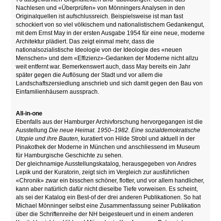
Nachlesen und «Überprüfen» von Mönningers Analysen in den
Originalquellen ist aufschlussreich. Beispielsweise ist man fast
schockiert von so viel völkischem und nationalistischem Gedankengut,
mit dem Ernst May in der ersten Ausgabe 1954 für eine neue, moderne
Architektur plädiert. Das zeigt einmal mehr, dass die
nationalsozialistische Ideologie von der Ideologie des «neuen
Menschen» und dem «Effizienz»-Gedanken der Moderne nicht allzu
weit entfernt war. Bemerkenswert auch, dass May bereits ein Jahr
später gegen die Auflösung der Stadt und vor allem die
Landschaftszersiedlung anschrieb und sich damit gegen den Bau von
Einfamilienhäusern aussprach.
All-in-one
Ebenfalls aus der Hamburger Archivforschung hervorgegangen ist die
Ausstellung
Die neue Heimat. 1950–1982. Eine sozialdemokratische
Utopie und ihre Bauten,
kuratiert von Hilde Strobl und aktuell in der
Pinakothek der Moderne in München und anschliessend im Museum
für Hamburgische Geschichte zu sehen.
Der gleichnamige Ausstellungskatalog, herausgegeben von Andres
Lepik und der Kuratorin, zeigt sich im Vergleich zur ausführlichen
«Chronik» zwar ein bisschen schöner, flotter, und vor allem handlicher,
kann aber natürlich dafür nicht dieselbe Tiefe vorweisen. Es scheint,
als sei der Katalog ein Best-of der drei anderen Publikationen. So hat
Michael Mönninger selbst eine Zusammenfassung seiner Publikation
über die Schriftenreihe der NH beigesteuert und in einem anderen