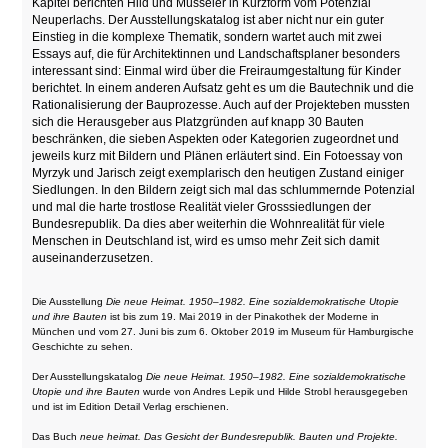
Kapitel berichten Hild und Müsseler in Kurzform vom Potenzial
Neuperlachs. Der Ausstellungskatalog ist aber nicht nur ein guter
Einstieg in die komplexe Thematik, sondern wartet auch mit zwei
Essays auf, die für Architektinnen und Landschaftsplaner besonders
interessant sind: Einmal wird über die Freiraumgestaltung für Kinder
berichtet. In einem anderen Aufsatz geht es um die Bautechnik und die
Rationalisierung der Bauprozesse. Auch auf der Projekteben mussten
sich die Herausgeber aus Platzgründen auf knapp 30 Bauten
beschränken, die sieben Aspekten oder Kategorien zugeordnet und
jeweils kurz mit Bildern und Plänen erläutert sind. Ein Fotoessay von
Myrzyk und Jarisch zeigt exemplarisch den heutigen Zustand einiger
Siedlungen. In den Bildern zeigt sich mal das schlummernde Potenzial
und mal die harte trostlose Realität vieler Grosssiedlungen der
Bundesrepublik. Da dies aber weiterhin die Wohnrealität für viele
Menschen in Deutschland ist, wird es umso mehr Zeit sich damit
auseinanderzusetzen.
Die Ausstellung
Die neue Heimat. 1950–1982. Eine sozialdemokratische Utopie
und ihre Bauten
ist bis zum 19. Mai 2019 in der Pinakothek der Moderne in
München und vom 27. Juni bis zum 6. Oktober 2019 im Museum für Hamburgische
Geschichte zu sehen.
Der Ausstellungskatalog
Die neue Heimat. 1950–1982. Eine sozialdemokratische
Utopie und ihre Bauten
wurde von Andres Lepik und Hilde Strobl herausgegeben
und ist im Edition Detail Verlag erschienen.
Das Buch
neue heimat. Das Gesicht der Bundesrepublik. Bauten und Projekte.