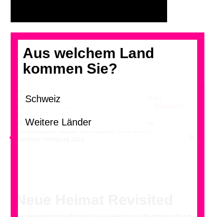
Aus welchem Land
kommen Sie?
Klicken, um die Galerie im Grossformat zu blättern.
Ullrich Schwarz (Hg), «neue heimat. Das Gesicht der
Bundesrepublik. Bauten und Projekte. 1947–1985»,
<
>
München / Hamburg 2019.
Neue Heimat Revisited
Der gemeinnützige Konzern Neue Heimat aus Westdeutschland