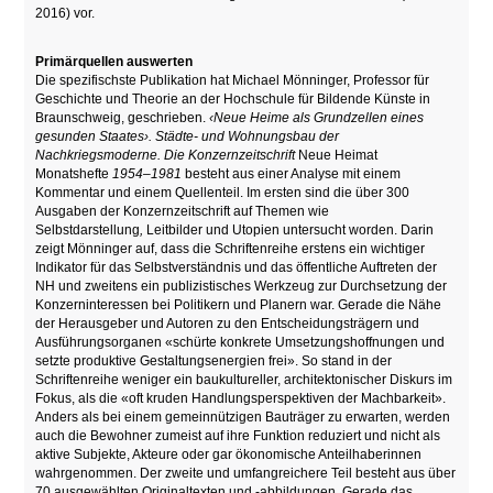
2016) vor.
Primärquellen auswerten
Die spezifischste Publikation hat Michael Mönninger, Professor für
Geschichte und Theorie an der Hochschule für Bildende Künste in
Braunschweig, geschrieben.
‹Neue Heime als Grundzellen eines
gesunden Staates›. Städte- und Wohnungsbau der
Nachkriegsmoderne. Die Konzernzeitschrift
Neue Heimat
Monatshefte
1954–1981
besteht aus einer Analyse mit einem
Kommentar und einem Quellenteil. Im ersten sind die über 300
Ausgaben der Konzernzeitschrift auf Themen wie
Selbstdarstellung
,
Leitbilder und Utopien untersucht worden. Darin
zeigt Mönninger auf, dass die Schriftenreihe erstens ein wichtiger
Indikator für das Selbstverständnis und das öffentliche Auftreten der
NH und zweitens ein publizistisches Werkzeug zur Durchsetzung der
Konzerninteressen bei Politikern und Planern war. Gerade die Nähe
der Herausgeber und Autoren zu den Entscheidungsträgern und
Ausführungsorganen «schürte konkrete Umsetzungshoffnungen und
setzte produktive Gestaltungsenergien frei». So stand in der
Schriftenreihe weniger ein baukultureller, architektonischer Diskurs im
Fokus, als die «oft kruden Handlungsperspektiven der Machbarkeit».
Anders als bei einem gemeinnützigen Bauträger zu erwarten, werden
auch die Bewohner zumeist auf ihre Funktion reduziert und nicht als
aktive Subjekte, Akteure oder gar ökonomische Anteilhaberinnen
wahrgenommen. Der zweite und umfangreichere Teil besteht aus über
70 ausgewählten Originaltexten und -abbildungen. Gerade das