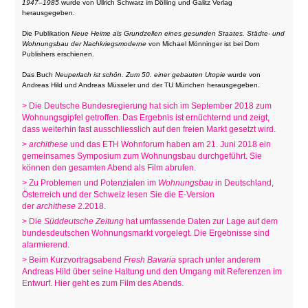
1947–1985
wurde von Ullrich Schwarz im Dölling und Galitz Verlag
herausgegeben.
Die Publikation
Neue Heime als Grundzellen eines gesunden Staates. Städte- und
Wohnungsbau der Nachkriegsmoderne
von Michael Mönninger ist bei Dom
Publishers erschienen.
Das Buch
Neuperlach ist schön. Zum 50. einer gebauten Utopie
wurde von
Andreas Hild und Andreas Müsseler und der TU München herausgegeben.
> Die Deutsche Bundesregierung hat sich im September 2018 zum
Wohnungsgipfel getroffen. Das Ergebnis ist ernüchternd und zeigt,
dass weiterhin fast ausschliesslich auf den freien Markt gesetzt wird.
>
archithese
und das ETH Wohnforum haben am 21. Juni 2018 ein
gemeinsames Symposium zum Wohnungsbau durchgeführt. Sie
können den gesamten Abend als Film abrufen.
> Zu Problemen und Potenzialen im
Wohnungsbau
in Deutschland,
Österreich und der Schweiz lesen Sie die E-Version
der
archithese
2.2018.
> Die
Süddeutsche Zeitung
hat umfassende Daten zur Lage auf dem
bundesdeutschen Wohnungsmarkt vorgelegt. Die Ergebnisse sind
alarmierend.
> Beim Kurzvortragsabend
Fresh Bavaria
sprach unter anderem
Andreas Hild über seine Haltung und den Umgang mit Referenzen im
Entwurf. Hier geht es zum Film des Abends.