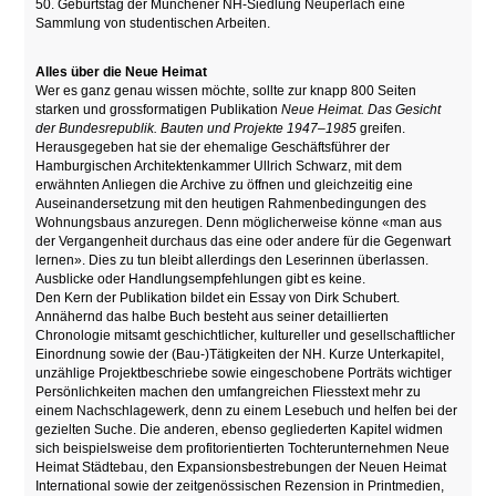
50. Geburtstag der Münchener NH-Siedlung Neuperlach eine
Sammlung von studentischen Arbeiten.
Alles über die Neue Heimat
Wer es ganz genau wissen möchte, sollte zur knapp 800 Seiten
starken und grossformatigen Publikation
Neue Heimat. Das Gesicht
der Bundesrepublik. Bauten und Projekte 1947–1985
greifen.
Herausgegeben hat sie der ehemalige Geschäftsführer der
Hamburgischen Architektenkammer Ullrich Schwarz, mit dem
erwähnten Anliegen die Archive zu öffnen und gleichzeitig eine
Auseinandersetzung mit den heutigen Rahmenbedingungen des
Wohnungsbaus anzuregen. Denn möglicherweise könne «man aus
der Vergangenheit durchaus das eine oder andere für die Gegenwart
lernen». Dies zu tun bleibt allerdings den Leserinnen überlassen.
Ausblicke oder Handlungsempfehlungen gibt es keine.
Den Kern der Publikation bildet ein Essay von Dirk Schubert.
Annähernd das halbe Buch besteht aus seiner detaillierten
Chronologie mitsamt geschichtlicher, kultureller und gesellschaftlicher
Einordnung sowie der (Bau-)Tätigkeiten der NH. Kurze Unterkapitel,
unzählige Projektbeschriebe sowie eingeschobene Porträts wichtiger
Persönlichkeiten machen den umfangreichen Fliesstext mehr zu
einem Nachschlagewerk, denn zu einem Lesebuch und helfen bei der
gezielten Suche. Die anderen, ebenso gegliederten Kapitel widmen
sich beispielsweise dem profitorientierten Tochterunternehmen Neue
Heimat Städtebau, den Expansionsbestrebungen der Neuen Heimat
International sowie der zeitgenössischen Rezension in Printmedien,