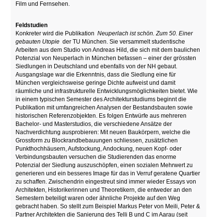
Film und Fernsehen.
Feldstudien
Konkreter wird die Publikation
Neuperlach ist schön. Zum 50. Einer
gebauten Utopie
der TU München. Sie versammelt studentische
Arbeiten aus dem Studio von Andreas Hild, die sich mit dem baulichen
Potenzial von Neuperlach in München befassen – einer der grössten
Siedlungen in Deutschland und ebenfalls von der NH gebaut.
Ausgangslage war die Erkenntnis, dass die Siedlung eine für
München vergleichsweise geringe Dichte aufweist und damit
räumliche und infrastrukturelle Entwicklungsmöglichkeiten bietet. Wie
in einem typischen Semester des Architekturstudiums beginnt die
Publikation mit umfangreichen Analysen der Bestandsbauten sowie
historischen Referenzobjekten. Es folgen Entwürfe aus mehreren
Bachelor- und Masterstudios, die verschiedene Ansätze der
Nachverdichtung ausprobieren: Mit neuen Baukörpern, welche die
Grossform zu Blockrandbebauungen schliessen, zusätzlichen
Punkthochhäusern, Aufstockung, Andockung, neuen Kopf- oder
Verbindungsbauten versuchen die Studierenden das enorme
Potenzial der Siedlung auszuschöpfen, einen sozialen Mehrwert zu
generieren und ein besseres Image für das in Verruf geratene Quartier
zu schaffen. Zwischendrin eingestreut sind immer wieder Essays von
Architekten, Historikerinnen und Theoretikern, die entweder an den
Semestern beteiligt waren oder ähnliche Projekte auf den Weg
gebracht haben. So stellt zum Beispiel Markus Peter von Meili, Peter &
Partner Architekten die Sanierung des Telli B und C im Aarau (seit