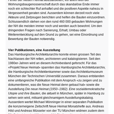
Fehler der Neuen Heimat aufzuarbeiten, vor allem weil der
Wohnungsbaugenossenschaft durch das skandalöse Ende immer
noch ein schlechter Ruf anhaftet und die positiven Aspekte nahezu in
Vergessenheit geraten sind. Ausserdem können derzeit noch viele
Akteure und Zeitzeugen berichten und helfen die Bauten einzuordnen.
Schlussendlich stehen von den rund 460 000 gebauten Wohnungen
der NH die meisten immer noch und werden auch bewohnt. Um den
dringenden Fragen nach Sanierung, Erhalt, Umbau oder
Weiterentwicklung auf den Grund zu gehen, sei eine Einordnung und
Bewertung der Bauten notwendig.
Vier Publikationen, eine Ausstellung
Das Hamburgische Architekturarchiv konnte einen grossen Teil des
Nachlasses der NH retten, archivieren und katalogisieren. Seit den
1980er-Jahren wird an diesem Archivbestand geforscht. Für das
«Projekt Neue Heimat» spannten das Hamburgische Architekturarchiv,
die Hamburgische Architektenkammer sowie das Architekturmuseum
München der Technischen Universität zusammen. Daraus entstanden
eine umfangreiche Publikation mit dem Anspruch «zu zeigen und zu
dokumentieren, was die Neue Heimat denn gebaut hat» sowie die
Ausstellung
Die neue Heimat (1950–1982). Eine sozialdemokratische
Utopie und ihre Bauten,
die aktuell in München, später in Hamburg zu
sehen sein wird, mitsamt gleichnamigem Ausstellungskatalog.
Ausserdem wertet Michael Mönninger in einer separaten Publikation
die konzerneigene Zeitschrift
Neue Heimat Monatshefte
aus. Andreas
Hild und Andreas Müsseler von der TU München widmen zudem dem