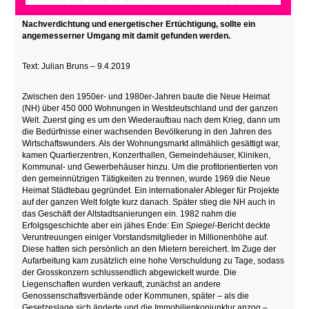
entdecken) oder schlicht Wissen vermitteln. Denn die Bauten der
Neuen Heimat sind zahlreich und im aktuellen Kontext von
Nachverdichtung und energetischer Ertüchtigung, sollte ein
angemesserner Umgang mit damit gefunden werden.
Text: Julian Bruns – 9.4.2019
Zwischen den 1950er- und 1980er-Jahren baute die Neue Heimat
(NH) über 450 000 Wohnungen in Westdeutschland und der ganzen
Welt. Zuerst ging es um den Wiederaufbau nach dem Krieg, dann um
die Bedürfnisse einer wachsenden Bevölkerung in den Jahren des
Wirtschaftswunders. Als der Wohnungsmarkt allmählich gesättigt war,
kamen Quartierzentren, Konzerthallen, Gemeindehäuser, Kliniken,
Kommunal- und Gewerbehäuser hinzu. Um die profitorientierten von
den gemeinnützigen Tätigkeiten zu trennen, wurde 1969 die Neue
Heimat Städtebau gegründet. Ein internationaler Ableger für Projekte
auf der ganzen Welt folgte kurz danach. Später stieg die NH auch in
das Geschäft der Altstadtsanierungen ein. 1982 nahm die
Erfolgsgeschichte aber ein jähes Ende: Ein
Spiegel
-Bericht deckte
Veruntreuungen einiger Vorstandsmitglieder in Millionenhöhe auf.
Diese hatten sich persönlich an den Mietern bereichert. Im Zuge der
Aufarbeitung kam zusätzlich eine hohe Verschuldung zu Tage, sodass
der Grosskonzern schlussendlich abgewickelt wurde. Die
Liegenschaften wurden verkauft, zunächst an andere
Genossenschaftsverbände oder Kommunen, später – als die
Gesetzeslage sich änderte und die Immobilienkonjunktur anzog –