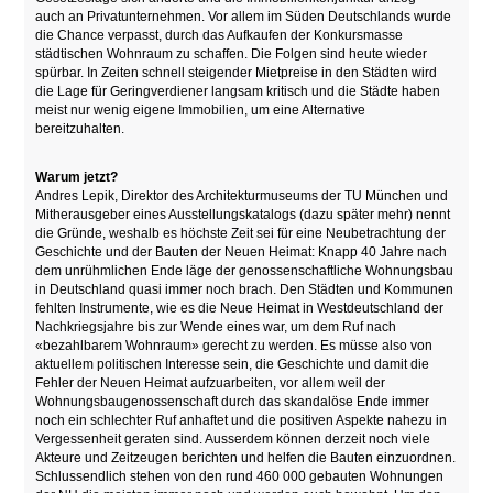
auch an Privatunternehmen. Vor allem im Süden Deutschlands wurde
die Chance verpasst, durch das Aufkaufen der Konkursmasse
städtischen Wohnraum zu schaffen. Die Folgen sind heute wieder
spürbar. In Zeiten schnell steigender Mietpreise in den Städten wird
die Lage für Geringverdiener langsam kritisch und die Städte haben
meist nur wenig eigene Immobilien, um eine Alternative
bereitzuhalten.
Warum jetzt?
Andres Lepik, Direktor des Architekturmuseums der TU München und
Mitherausgeber eines Ausstellungskatalogs (dazu später mehr) nennt
die Gründe, weshalb es höchste Zeit sei für eine Neubetrachtung der
Geschichte und der Bauten der Neuen Heimat: Knapp 40 Jahre nach
dem unrühmlichen Ende läge der genossenschaftliche Wohnungsbau
in Deutschland quasi immer noch brach. Den Städten und Kommunen
fehlten Instrumente, wie es die Neue Heimat in Westdeutschland der
Nachkriegsjahre bis zur Wende eines war, um dem Ruf nach
«bezahlbarem Wohnraum» gerecht zu werden. Es müsse also von
aktuellem politischen Interesse sein, die Geschichte und damit die
Fehler der Neuen Heimat aufzuarbeiten, vor allem weil der
Wohnungsbaugenossenschaft durch das skandalöse Ende immer
noch ein schlechter Ruf anhaftet und die positiven Aspekte nahezu in
Vergessenheit geraten sind. Ausserdem können derzeit noch viele
Akteure und Zeitzeugen berichten und helfen die Bauten einzuordnen.
Schlussendlich stehen von den rund 460 000 gebauten Wohnungen