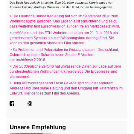
Das Buch
Neuperlach ist schön. Zum 50. einer gebauten Utopie
wurde von
Andreas Hild und Andreas Müsseler und der TU München herausgegeben.
> Die Deutsche Bundesregierung hat sich im September 2018 zum
Wohnungsgipfel getroffen. Das Ergebnis ist ernüchternd und zeigt,
dass weiterhin fast ausschliesslich auf den freien Markt gesetzt wird.
>
archithese
und das ETH Wohnforum haben am 21. Juni 2018 ein
gemeinsames Symposium zum Wohnungsbau durchgeführt. Sie
können den gesamten Abend als Film abrufen.
> Zu Problemen und Potenzialen im
Wohnungsbau
in Deutschland,
Österreich und der Schweiz lesen Sie die E-Version
der
archithese
2.2018.
> Die
Süddeutsche Zeitung
hat umfassende Daten zur Lage auf dem
bundesdeutschen Wohnungsmarkt vorgelegt. Die Ergebnisse sind
alarmierend.
> Beim Kurzvortragsabend
Fresh Bavaria
sprach unter anderem
Andreas Hild über seine Haltung und den Umgang mit Referenzen im
Entwurf. Hier geht es zum Film des Abends.
Unsere Empfehlung