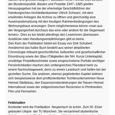
der Bundesrepublik. Bauten und Projekte 1947–1985
greifen.
Herausgegeben hat sie der ehemalige Geschäftsführer der
Hamburgischen Architektenkammer Ullrich Schwarz, mit dem
erwähnten Anliegen die Archive zu öffnen und gleichzeitig eine
Auseinandersetzung mit den heutigen Rahmenbedingungen des
Wohnungsbaus anzuregen. Denn möglicherweise könne «man aus
der Vergangenheit durchaus das eine oder andere für die Gegenwart
lernen». Dies zu tun bleibt allerdings den Leserinnen überlassen.
Ausblicke oder Handlungsempfehlungen gibt es keine.
Den Kern der Publikation bildet ein Essay von Dirk Schubert.
Annähernd das halbe Buch besteht aus seiner detaillierten
Chronologie mitsamt geschichtlicher, kultureller und gesellschaftlicher
Einordnung sowie der (Bau-)Tätigkeiten der NH. Kurze Unterkapitel,
unzählige Projektbeschriebe sowie eingeschobene Porträts wichtiger
Persönlichkeiten machen den umfangreichen Fliesstext mehr zu
einem Nachschlagewerk, denn zu einem Lesebuch und helfen bei der
gezielten Suche. Die anderen, ebenso gegliederten Kapitel widmen
sich beispielsweise dem profitorientierten Tochterunternehmen Neue
Heimat Städtebau, den Expansionsbestrebungen der Neuen Heimat
International sowie der zeitgenössischen Rezension in Printmedien,
Film und Fernsehen.
Feldstudien
Konkreter wird die Publikation
Neuperlach ist schön. Zum 50. Einer
gebauten Utopie
der TU München. Sie versammelt studentische