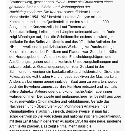
Braunschweig, geschrieben.
‹Neue Heime als Grundzellen eines
gesunden Staates›. Städte- und Wohnungsbau der
Nachkriegsmoderne. Die Konzernzeitschrift
Neue Heimat
Monatshefte
1954–1981
besteht aus einer Analyse mit einem
Kommentar und einem Quellenteil. Im ersten sind die über 300
Ausgaben der Konzernzeitschrift auf Themen wie
Selbstdarstellung
,
Leitbilder und Utopien untersucht worden. Darin
zeigt Mönninger auf, dass die Schriftenreihe erstens ein wichtiger
Indikator für das Selbstverständnis und das öffentliche Auftreten der
NH und zweitens ein publizistisches Werkzeug zur Durchsetzung der
Konzerninteressen bei Politikern und Planern war. Gerade die Nähe
der Herausgeber und Autoren zu den Entscheidungsträgern und
Ausführungsorganen «schürte konkrete Umsetzungshoffnungen und
setzte produktive Gestaltungsenergien frei». So stand in der
Schriftenreihe weniger ein baukultureller, architektonischer Diskurs im
Fokus, als die «oft kruden Handlungsperspektiven der Machbarkeit».
Anders als bei einem gemeinnützigen Bauträger zu erwarten, werden
auch die Bewohner zumeist auf ihre Funktion reduziert und nicht als
aktive Subjekte, Akteure oder gar ökonomische Anteilhaberinnen
wahrgenommen. Der zweite und umfangreichere Teil besteht aus über
70 ausgewählten Originaltexten und -abbildungen. Gerade das
Nachlesen und «Überprüfen» von Mönningers Analysen in den
Originalquellen ist aufschlussreich. Beispielsweise ist man fast
schockiert von so viel völkischem und nationalistischem Gedankengut,
mit dem Ernst May in der ersten Ausgabe 1954 für eine neue, moderne
Architektur plädiert. Das zeigt einmal mehr, dass die