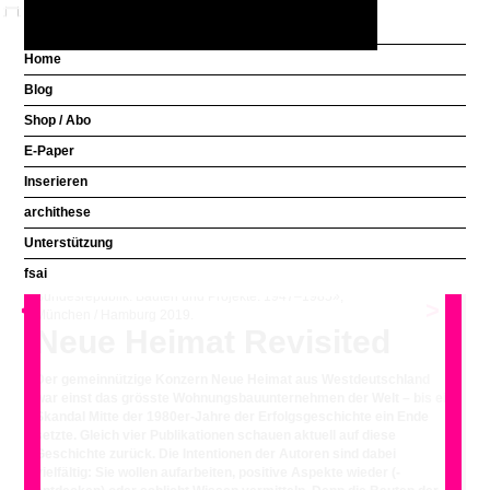
Home
Blog
Aus welchem Land
Shop / Abo
kommen Sie?
E-Paper
Inserieren
Klicken, um die Galerie im Grossformat zu blättern.
archithese
Unterstützung
fsai
Ullrich Schwarz (Hg), «neue heimat. Das Gesicht der
Bundesrepublik. Bauten und Projekte. 1947–1985»,
<
>
München / Hamburg 2019.
Neue Heimat Revisited
Der gemeinnützige Konzern Neue Heimat aus Westdeutschland
war einst das grösste Wohnungsbauunternehmen der Welt – bis ein
Skandal Mitte der 1980er-Jahre der Erfolgsgeschichte ein Ende
setzte. Gleich vier Publikationen schauen aktuell auf diese
Geschichte zurück. Die Intentionen der Autoren sind dabei
vielfältig: Sie wollen aufarbeiten, positive Aspekte wieder (-