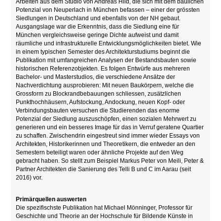
Arbeiten aus dem Studio von Andreas Hild, die sich mit dem baulichen
Potenzial von Neuperlach in München befassen – einer der grössten
Siedlungen in Deutschland und ebenfalls von der NH gebaut.
Ausgangslage war die Erkenntnis, dass die Siedlung eine für
München vergleichsweise geringe Dichte aufweist und damit
räumliche und infrastrukturelle Entwicklungsmöglichkeiten bietet. Wie
in einem typischen Semester des Architekturstudiums beginnt die
Publikation mit umfangreichen Analysen der Bestandsbauten sowie
historischen Referenzobjekten. Es folgen Entwürfe aus mehreren
Bachelor- und Masterstudios, die verschiedene Ansätze der
Nachverdichtung ausprobieren: Mit neuen Baukörpern, welche die
Grossform zu Blockrandbebauungen schliessen, zusätzlichen
Punkthochhäusern, Aufstockung, Andockung, neuen Kopf- oder
Verbindungsbauten versuchen die Studierenden das enorme
Potenzial der Siedlung auszuschöpfen, einen sozialen Mehrwert zu
generieren und ein besseres Image für das in Verruf geratene Quartier
zu schaffen. Zwischendrin eingestreut sind immer wieder Essays von
Architekten, Historikerinnen und Theoretikern, die entweder an den
Semestern beteiligt waren oder ähnliche Projekte auf den Weg
gebracht haben. So stellt zum Beispiel Markus Peter von Meili, Peter &
Partner Architekten die Sanierung des Telli B und C im Aarau (seit
2016) vor.
Primärquellen auswerten
Die spezifischste Publikation hat Michael Mönninger, Professor für
Geschichte und Theorie an der Hochschule für Bildende Künste in