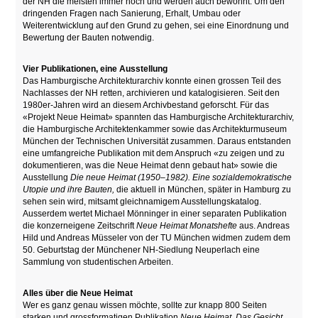
der NH die meisten immer noch und werden auch bewohnt. Um den
dringenden Fragen nach Sanierung, Erhalt, Umbau oder
Weiterentwicklung auf den Grund zu gehen, sei eine Einordnung und
Bewertung der Bauten notwendig.
Vier Publikationen, eine Ausstellung
Das Hamburgische Architekturarchiv konnte einen grossen Teil des
Nachlasses der NH retten, archivieren und katalogisieren. Seit den
1980er-Jahren wird an diesem Archivbestand geforscht. Für das
«Projekt Neue Heimat» spannten das Hamburgische Architekturarchiv,
die Hamburgische Architektenkammer sowie das Architekturmuseum
München der Technischen Universität zusammen. Daraus entstanden
eine umfangreiche Publikation mit dem Anspruch «zu zeigen und zu
dokumentieren, was die Neue Heimat denn gebaut hat» sowie die
Ausstellung
Die neue Heimat (1950–1982). Eine sozialdemokratische
Utopie und ihre Bauten,
die aktuell in München, später in Hamburg zu
sehen sein wird, mitsamt gleichnamigem Ausstellungskatalog.
Ausserdem wertet Michael Mönninger in einer separaten Publikation
die konzerneigene Zeitschrift
Neue Heimat Monatshefte
aus. Andreas
Hild und Andreas Müsseler von der TU München widmen zudem dem
50. Geburtstag der Münchener NH-Siedlung Neuperlach eine
Sammlung von studentischen Arbeiten.
Alles über die Neue Heimat
Wer es ganz genau wissen möchte, sollte zur knapp 800 Seiten
starken und grossformatigen Publikation
Neue Heimat. Das Gesicht