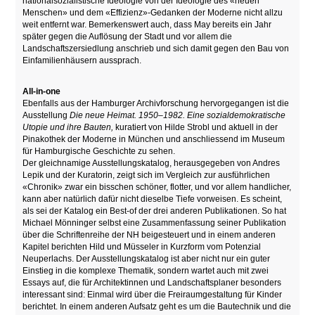
nationalsozialistische Ideologie von der Ideologie des «neuen
Menschen» und dem «Effizienz»-Gedanken der Moderne nicht allzu
weit entfernt war. Bemerkenswert auch, dass May bereits ein Jahr
später gegen die Auflösung der Stadt und vor allem die
Landschaftszersiedlung anschrieb und sich damit gegen den Bau von
Einfamilienhäusern aussprach.
All-in-one
Ebenfalls aus der Hamburger Archivforschung hervorgegangen ist die
Ausstellung
Die neue Heimat. 1950–1982. Eine sozialdemokratische
Utopie und ihre Bauten,
kuratiert von Hilde Strobl und aktuell in der
Pinakothek der Moderne in München und anschliessend im Museum
für Hamburgische Geschichte zu sehen.
Der gleichnamige Ausstellungskatalog, herausgegeben von Andres
Lepik und der Kuratorin, zeigt sich im Vergleich zur ausführlichen
«Chronik» zwar ein bisschen schöner, flotter, und vor allem handlicher,
kann aber natürlich dafür nicht dieselbe Tiefe vorweisen. Es scheint,
als sei der Katalog ein Best-of der drei anderen Publikationen. So hat
Michael Mönninger selbst eine Zusammenfassung seiner Publikation
über die Schriftenreihe der NH beigesteuert und in einem anderen
Kapitel berichten Hild und Müsseler in Kurzform vom Potenzial
Neuperlachs. Der Ausstellungskatalog ist aber nicht nur ein guter
Einstieg in die komplexe Thematik, sondern wartet auch mit zwei
Essays auf, die für Architektinnen und Landschaftsplaner besonders
interessant sind: Einmal wird über die Freiraumgestaltung für Kinder
berichtet. In einem anderen Aufsatz geht es um die Bautechnik und die