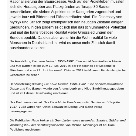
Rationalisierung der Bauprozesse. Auch auf der Projekteben mussten
sich die Herausgeber aus Platzgründen auf knapp 30 Bauten
beschränken, die sieben Aspekten oder Kategorien zugeordnet und
jeweils kurz mit Bildern und Plänen erläutert sind. Ein Fotoessay von
Myrzyk und Jarisch zeigt exemplarisch den heutigen Zustand einiger
Siedlungen. In den Bildern zeigt sich mal das schlummernde Potenzial
und mal die harte trostlose Realität vieler Grosssiedlungen der
Bundesrepublik. Da dies aber weiterhin die Wohnrealität für viele
Menschen in Deutschland ist, wird es umso mehr Zeit sich damit
auseinanderzusetzen.
Die Ausstellung
Die neue Heimat. 1950–1982. Eine sozialdemokratische Utopie
und ihre Bauten
ist bis zum 19. Mai 2019 in der Pinakothek der Moderne in
München und vom 27. Juni bis zum 6. Oktober 2019 im Museum für Hamburgische
Geschichte zu sehen.
Der Ausstellungskatalog
Die neue Heimat. 1950–1982. Eine sozialdemokratische
Utopie und ihre Bauten
wurde von Andres Lepik und Hilde Strobl herausgegeben
und ist im Edition Detail Verlag erschienen.
Das Buch
neue heimat. Das Gesicht der Bundesrepublik. Bauten und Projekte.
1947–1985
wurde von Ullrich Schwarz im Dölling und Galitz Verlag
herausgegeben.
Die Publikation
Neue Heime als Grundzellen eines gesunden Staates. Städte- und
Wohnungsbau der Nachkriegsmoderne
von Michael Mönninger ist bei Dom
Publishers erschienen.