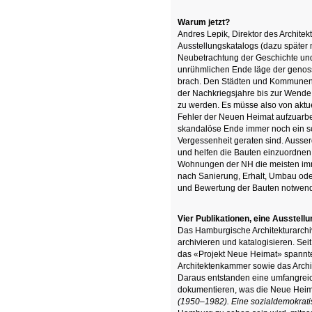
Warum jetzt?
Andres Lepik, Direktor des Archit
Ausstellungskatalogs (dazu später 
Neubetrachtung der Geschichte un
unrühmlichen Ende läge der genos
brach. Den Städten und Kommunen f
der Nachkriegsjahre bis zur Wend
zu werden. Es müsse also von aktue
Fehler der Neuen Heimat aufzuarb
skandalöse Ende immer noch ein sch
Vergessenheit geraten sind. Ausse
und helfen die Bauten einzuordnen
Wohnungen der NH die meisten im
nach Sanierung, Erhalt, Umbau ode
und Bewertung der Bauten notwend
Vier Publikationen, eine Ausstellu
Das Hamburgische Architekturarchiv
archivieren und katalogisieren. Se
das «Projekt Neue Heimat» spannte
Architektenkammer sowie das Arch
Daraus entstanden eine umfangreic
dokumentieren, was die Neue Heim
(1950–1982). Eine sozialdemokrati