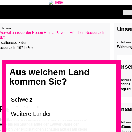
Unse
blättern.
waltungssitz der
archithese
Wohnun
uperlach, 1971 (Foto
Unse
Aus welchem Land
kommen Sie?
archithese
Wohnbau
Programm
Revisited
Unse
Heimat aus Westdeutschland war einst das grösste
archithese
 – bis ein Skandal Mitte der 1980er-Jahre der
Anfänge 
. Gleich vier Publikationen schauen aktuell auf diese
Wohnun