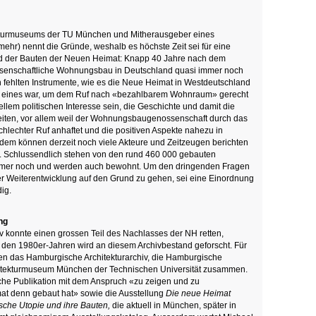
ekturmuseums der TU München und Mitherausgeber eines
mehr) nennt die Gründe, weshalb es höchste Zeit sei für eine
d der Bauten der Neuen Heimat: Knapp 40 Jahre nach dem
senschaftliche Wohnungsbau in Deutschland quasi immer noch
ehlten Instrumente, wie es die Neue Heimat in Westdeutschland
e eines war, um dem Ruf nach «bezahlbarem Wohnraum» gerecht
llem politischen Interesse sein, die Geschichte und damit die
eiten, vor allem weil der Wohnungsbaugenossenschaft durch das
lechter Ruf anhaftet und die positiven Aspekte nahezu in
rdem können derzeit noch viele Akteure und Zeitzeugen berichten
. Schlussendlich stehen von den rund 460 000 gebauten
mer noch und werden auch bewohnt. Um den dringenden Fragen
r Weiterentwicklung auf den Grund zu gehen, sei eine Einordnung
ig.
ng
 konnte einen grossen Teil des Nachlasses der NH retten,
it den 1980er-Jahren wird an diesem Archivbestand geforscht. Für
n das Hamburgische Architekturarchiv, die Hamburgische
itekturmuseum München der Technischen Universität zusammen.
he Publikation mit dem Anspruch «zu zeigen und zu
at denn gebaut hat» sowie die Ausstellung
Die neue Heimat
sche Utopie und ihre Bauten,
die aktuell in München, später in