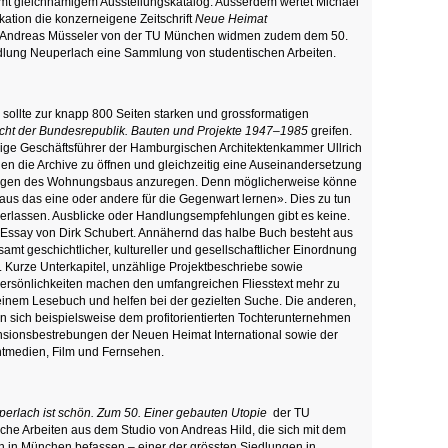
mt gleichnamigem Ausstellungskatalog. Ausserdem wertet Michael
kation die konzerneigene Zeitschrift
Neue Heimat
d Andreas Müsseler von der TU München widmen zudem dem 50.
lung Neuperlach eine Sammlung von studentischen Arbeiten.
sollte zur knapp 800 Seiten starken und grossformatigen
cht der Bundesrepublik. Bauten und Projekte 1947–1985
greifen.
ge Geschäftsführer der Hamburgischen Architektenkammer Ullrich
n die Archive zu öffnen und gleichzeitig eine Auseinandersetzung
ngen des Wohnungsbaus anzuregen. Denn möglicherweise könne
us das eine oder andere für die Gegenwart lernen». Dies zu tun
berlassen. Ausblicke oder Handlungsempfehlungen gibt es keine.
n Essay von Dirk Schubert. Annähernd das halbe Buch besteht aus
samt geschichtlicher, kultureller und gesellschaftlicher Einordnung
. Kurze Unterkapitel, unzählige Projektbeschriebe sowie
Persönlichkeiten machen den umfangreichen Fliesstext mehr zu
nem Lesebuch und helfen bei der gezielten Suche. Die anderen,
 sich beispielsweise dem profitorientierten Tochterunternehmen
sionsbestrebungen der Neuen Heimat International sowie der
ntmedien, Film und Fernsehen.
erlach ist schön. Zum 50. Einer gebauten Utopie
der TU
he Arbeiten aus dem Studio von Andreas Hild, die sich mit dem
h in München befassen – einer der grössten Siedlungen in