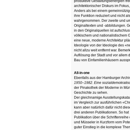
produktive Gestaltungsenergien frei
architektonischer Diskurs im Fokus
Anders als bei einem gemeinnützig
ihre Funktion reduziert und nicht a
wahrgenommen. Der zweite und umf
Originaltexten und -abbildungen.
in den Originalquellen ist aufschlus
völkischem und nationalistischem 
eine neue, moderne Architektur pläd
Ideologie von der Ideologie des 
nicht allzu weit entfernt war. Beme
Auflösung der Stadt und vor allem 
Bau von Einfamilienhäusern aussp
All-in-one
Ebenfalls aus der Hamburger Archi
1950–1982. Eine sozialdemokratisc
der Pinakothek der Moderne in Mü
Geschichte zu sehen.
Der gleichnamige Ausstellungskatal
im Vergleich zur ausführlichen «Chr
kann aber natürlich dafür nicht dies
drei anderen Publikationen. So ha
Publikation über die Schriftenreihe
und Müsseler in Kurzform vom Poten
guter Einstieg in die komplexe Them