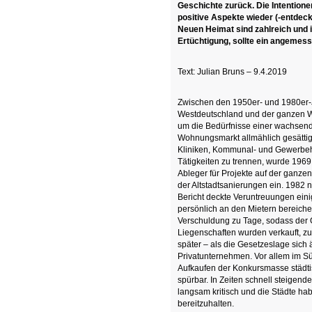
Geschichte zurück. Die Intentionen
positive Aspekte wieder (-entdeck
Neuen Heimat sind zahlreich und 
Ertüchtigung, sollte ein angeme
Text: Julian Bruns – 9.4.2019
Zwischen den 1950er- und 1980er-
Westdeutschland und der ganzen W
um die Bedürfnisse einer wachsend
Wohnungsmarkt allmählich gesättig
Kliniken, Kommunal- und Gewerbehä
Tätigkeiten zu trennen, wurde 1969
Ableger für Projekte auf der ganzen
der Altstadtsanierungen ein. 1982 
Bericht deckte Veruntreuungen einig
persönlich an den Mietern bereiche
Verschuldung zu Tage, sodass der 
Liegenschaften wurden verkauft, 
später – als die Gesetzeslage sich
Privatunternehmen. Vor allem im S
Aufkaufen der Konkursmasse städti
spürbar. In Zeiten schnell steigend
langsam kritisch und die Städte ha
bereitzuhalten.