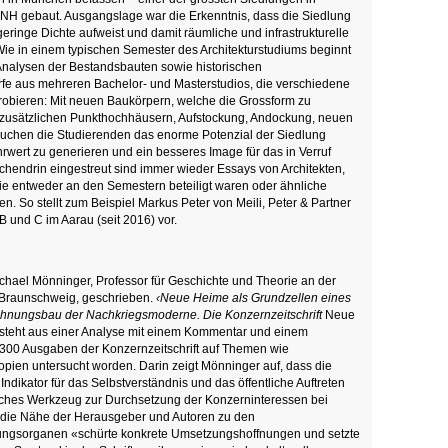
 NH gebaut. Ausgangslage war die Erkenntnis, dass die Siedlung
eringe Dichte aufweist und damit räumliche und infrastrukturelle
Wie in einem typischen Semester des Architekturstudiums beginnt
 Analysen der Bestandsbauten sowie historischen
rfe aus mehreren Bachelor- und Masterstudios, die verschiedene
obieren: Mit neuen Baukörpern, welche die Grossform zu
zusätzlichen Punkthochhäusern, Aufstockung, Andockung, neuen
uchen die Studierenden das enorme Potenzial der Siedlung
wert zu generieren und ein besseres Image für das in Verruf
schendrin eingestreut sind immer wieder Essays von Architekten,
die entweder an den Semestern beteiligt waren oder ähnliche
. So stellt zum Beispiel Markus Peter von Meili, Peter & Partner
 B und C im Aarau (seit 2016) vor.
ichael Mönninger, Professor für Geschichte und Theorie an der
 Braunschweig, geschrieben.
‹Neue Heime als Grundzellen eines
ohnungsbau der Nachkriegsmoderne. Die Konzernzeitschrift
Neue
steht aus einer Analyse mit einem Kommentar und einem
er 300 Ausgaben der Konzernzeitschrift auf Themen wie
topien untersucht worden. Darin zeigt Mönninger auf, dass die
 Indikator für das Selbstverständnis und das öffentliche Auftreten
isches Werkzeug zur Durchsetzung der Konzerninteressen bei
e die Nähe der Herausgeber und Autoren zu den
ungsorganen «schürte konkrete Umsetzungshoffnungen und setzte