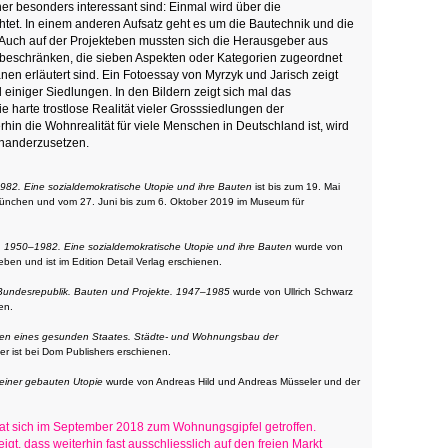
er besonders interessant sind: Einmal wird über die
chtet. In einem anderen Aufsatz geht es um die Bautechnik und die
 Auch auf der Projekteben mussten sich die Herausgeber aus
beschränken, die sieben Aspekten oder Kategorien zugeordnet
änen erläutert sind. Ein Fotoessay von Myrzyk und Jarisch zeigt
einiger Siedlungen. In den Bildern zeigt sich mal das
 harte trostlose Realität vieler Grosssiedlungen der
hin die Wohnrealität für viele Menschen in Deutschland ist, wird
inanderzusetzen.
982. Eine sozialdemokratische Utopie und ihre Bauten
ist bis zum 19. Mai
München und vom 27. Juni bis zum 6. Oktober 2019 im Museum für
. 1950–1982. Eine sozialdemokratische Utopie und ihre Bauten
wurde von
ben und ist im Edition Detail Verlag erschienen.
 Bundesrepublik. Bauten und Projekte. 1947–1985
wurde von Ullrich Schwarz
en.
len eines gesunden Staates. Städte- und Wohnungsbau der
r ist bei Dom Publishers erschienen.
 einer gebauten Utopie
wurde von Andreas Hild und Andreas Müsseler und der
at sich im September 2018 zum Wohnungsgipfel getroffen.
igt, dass weiterhin fast ausschliesslich auf den freien Markt