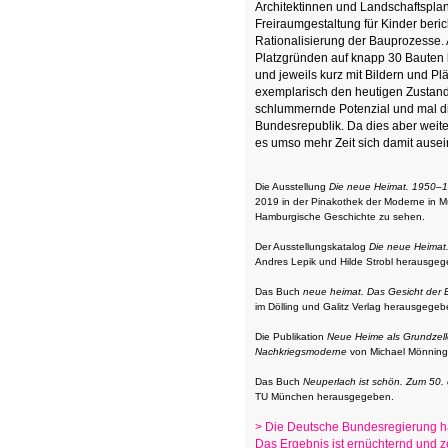
Architektinnen und Landschaftsplan
Freiraumgestaltung für Kinder beri
Rationalisierung der Bauprozesse.
Platzgründen auf knapp 30 Bauten 
und jeweils kurz mit Bildern und Pl
exemplarisch den heutigen Zustand 
schlummernde Potenzial und mal die
Bundesrepublik. Da dies aber weiter
es umso mehr Zeit sich damit ause
Die Ausstellung
Die neue Heimat. 1950–1
2019 in der Pinakothek der Moderne in 
Hamburgische Geschichte zu sehen.
Der Ausstellungskatalog
Die neue Heimat
Andres Lepik und Hilde Strobl herausgege
Das Buch
neue heimat. Das Gesicht der
im Dölling und Galitz Verlag herausgegeb
Die Publikation
Neue Heime als Grundzel
Nachkriegsmoderne
von Michael Mönninge
Das Buch
Neuperlach ist schön. Zum 50.
TU München herausgegeben.
> Die Deutsche Bundesregierung h
Das Ergebnis ist ernüchternd und ze