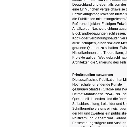
Deutschland und ebenfalls von der
eine für München vergleichsweise g
Entwicklungsmöglichkeiten bietet. 
die Publikation mit umfangreichen
Referenzobjekten. Es folgen Entwü
Ansätze der Nachverdichtung auspr
Blockrandbebauungen schliessen, 
Kopf- oder Verbindungsbauten vers
auszuschöpfen, einen sozialen Mehr
geratene Quartier zu schaffen. Zwi
Historikerinnen und Theoretikern, 
Projekte auf den Weg gebracht haben
Architekten die Sanierung des Telli
Primärquellen auswerten
Die spezifischste Publikation hat M
Hochschule für Bildende Künste in
gesunden Staates›. Städte- und W
Heimat Monatshefte
1954–1981
be
Quellenteil. Im ersten sind die üb
Selbstdarstellung
,
Leitbilder und U
Schriftenreihe erstens ein wichtiger
der NH und zweitens ein publizist
Politikern und Planern war. Gerad
Entscheidungsträgern und Ausführ