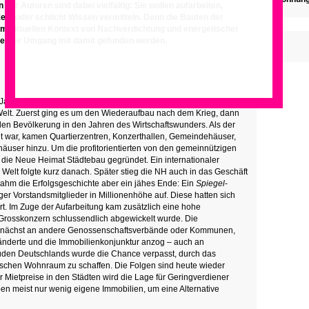
 der Autoren sind dabei vielfältig: Sie wollen aufarbeiten,
en) oder schlicht Wissen vermitteln. Denn die Bauten der
im aktuellen Kontext von Nachverdichtung und energetischer
sserner Umgang mit damit gefunden werden.
Jahren baute die Neue Heimat (NH) über 450 000 Wohnungen in
elt. Zuerst ging es um den Wiederaufbau nach dem Krieg, dann
en Bevölkerung in den Jahren des Wirtschaftswunders. Als der
t war, kamen Quartierzentren, Konzerthallen, Gemeindehäuser,
user hinzu. Um die profitorientierten von den gemeinnützigen
 die Neue Heimat Städtebau gegründet. Ein internationaler
 Welt folgte kurz danach. Später stieg die NH auch in das Geschäft
nahm die Erfolgsgeschichte aber ein jähes Ende: Ein
Spiegel
-
er Vorstandsmitglieder in Millionenhöhe auf. Diese hatten sich
rt. Im Zuge der Aufarbeitung kam zusätzlich eine hohe
Grosskonzern schlussendlich abgewickelt wurde. Die
zunächst an andere Genossenschaftsverbände oder Kommunen,
 änderte und die Immobilienkonjunktur anzog – auch an
üden Deutschlands wurde die Chance verpasst, durch das
schen Wohnraum zu schaffen. Die Folgen sind heute wieder
er Mietpreise in den Städten wird die Lage für Geringverdiener
ben meist nur wenig eigene Immobilien, um eine Alternative