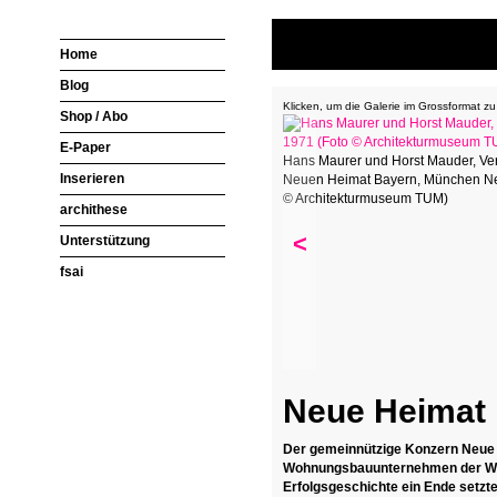
Home
Blog
Klicken, um die Galerie im Grossformat zu 
Shop / Abo
E-Paper
Hans Maurer und Horst Mauder, Ver
Inserieren
Neuen Heimat Bayern, München Ne
© Architekturmuseum TUM)
archithese
<
Unterstützung
fsai
Neue Heimat 
Der gemeinnützige Konzern Neue 
Wohnungsbauunternehmen der Welt
Erfolgsgeschichte ein Ende setzte