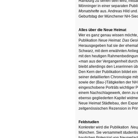
Hamburg zu sehen sein wird, mitsa
Mönninger in einer separaten Publi
Monatshefte
aus. Andreas Hild un
Geburtstag der Münchener NH-Sied
Alles über die Neue Heimat
Wer es ganz genau wissen möchte, 
Publikation
Neue Heimat. Das Gesi
Herausgegeben hat sie der ehemali
Schwarz, mit dem erwähnten Anliege
mit den heutigen Rahmenbedingu
«man aus der Vergangenheit durcha
bleibt allerdings den Leserinnen ü
Den Kern der Publikation bildet ei
seiner detaillierten Chronologie mit
sowie der (Bau-)Tätigkeiten der NH
eingeschobene Porträts wichtiger 
einem Nachschlagewerk, denn zu ei
ebenso gegliederten Kapitel widmen
Neue Heimat Städtebau, den Expan
zeitgenössischen Rezension in Pri
Feldstudien
Konkreter wird die Publikation
Neup
München. Sie versammelt studentisc
baulichen Potenzial von Neuperlac