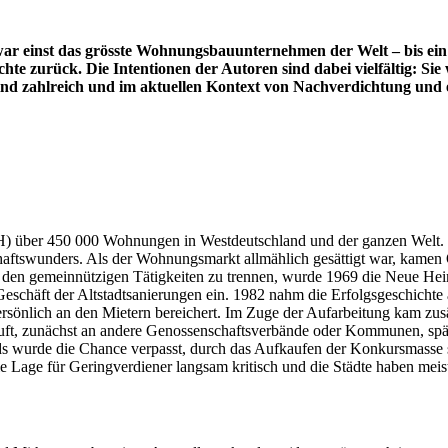
 einst das grösste Wohnungsbauunternehmen der Welt – bis ein S
ichte zurück. Die Intentionen der Autoren sind dabei vielfältig: Sie
ind zahlreich und im aktuellen Kontext von Nachverdichtung und 
) über 450 000 Wohnungen in Westdeutschland und der ganzen Welt. 
aftswunders. Als der Wohnungsmarkt allmählich gesättigt war, kamen 
en gemeinnützigen Tätigkeiten zu trennen, wurde 1969 die Neue Heimat
Geschäft der Altstadtsanierungen ein. 1982 nahm die Erfolgsgeschichte
 persönlich an den Mietern bereichert. Im Zuge der Aufarbeitung kam zu
ft, zunächst an andere Genossenschaftsverbände oder Kommunen, späte
s wurde die Chance verpasst, durch das Aufkaufen der Konkursmasse 
die Lage für Geringverdiener langsam kritisch und die Städte haben mei