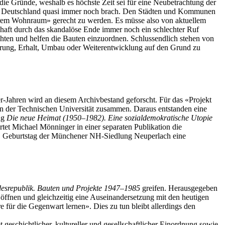
e Gründe, weshalb es höchste Zeit sei für eine Neubetrachtung der
n Deutschland quasi immer noch brach. Den Städten und Kommunen
arem Wohnraum» gerecht zu werden. Es müsse also von aktuellem
chaft durch das skandalöse Ende immer noch ein schlechter Ruf
chten und helfen die Bauten einzuordnen. Schlussendlich stehen von
ung, Erhalt, Umbau oder Weiterentwicklung auf den Grund zu
r-Jahren wird an diesem Archivbestand geforscht. Für das «Projekt
der Technischen Universität zusammen. Daraus entstanden eine
ng
Die neue Heimat (1950–1982). Eine sozialdemokratische Utopie
tet Michael Mönninger in einer separaten Publikation die
 Geburtstag der Münchener NH-Siedlung Neuperlach eine
esrepublik. Bauten und Projekte 1947–1985
greifen. Herausgegeben
ffnen und gleichzeitig eine Auseinandersetzung mit den heutigen
r die Gegenwart lernen». Dies zu tun bleibt allerdings den
geschichtlicher, kultureller und gesellschaftlicher Einordnung sowie