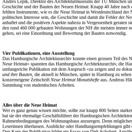
Andres Lepik, Direktor des Architekturmuseums der TU München und M
Geschichte und der Bauten der Neuen Heimat: Knapp 40 Jahre nach
fehlten Instrumente, wie es die Neue Heimat in Westdeutschland de
politischen Interesse sein, die Geschichte und damit die Fehler der
anhaftet und die positiven Aspekte nahezu in Vergessenheit geraten 
den rund 460 000 gebauten Wohnungen der NH die meisten immer no
gehen, sei eine Einordnung und Bewertung der Bauten notwendig.
Vier Publikationen, eine Ausstellung
Das Hamburgische Architekturarchiv konnte einen grossen Teil des Na
Neue Heimat» spannten das Hamburgische Architekturarchiv, die H
umfangreiche Publikation mit dem Anspruch «zu zeigen und zu doku
und ihre Bauten,
die aktuell in München, später in Hamburg zu sehen
konzerneigene Zeitschrift
Neue Heimat Monatshefte
aus. Andreas Hi
Sammlung von studentischen Arbeiten.
Alles über die Neue Heimat
Wer es ganz genau wissen möchte, sollte zur knapp 800 Seiten stark
hat sie der ehemalige Geschäftsführer der Hamburgischen Architekte
Rahmenbedingungen des Wohnungsbaus anzuregen. Denn möglicherweise
Leserinnen überlassen. Ausblicke oder Handlungsempfehlungen gibt e
Den Kern der Publikation bildet ein Essay von Dirk Schubert. Annäher