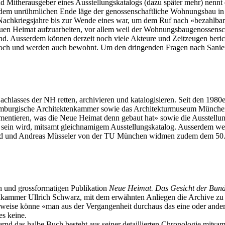
itherausgeber eines Ausstellungskatalogs (dazu später mehr) nennt di
 dem unrühmlichen Ende läge der genossenschaftliche Wohnungsbau i
r Nachkriegsjahre bis zur Wende eines war, um dem Ruf nach «bezahlb
 Neuen Heimat aufzuarbeiten, vor allem weil der Wohnungsbaugenossens
sind. Ausserdem können derzeit noch viele Akteure und Zeitzeugen beri
ch und werden auch bewohnt. Um den dringenden Fragen nach Sanier
chlasses der NH retten, archivieren und katalogisieren. Seit den 1980e
amburgische Architektenkammer sowie das Architekturmuseum München 
mentieren, was die Neue Heimat denn gebaut hat» sowie die Ausstellu
 sein wird, mitsamt gleichnamigem Ausstellungskatalog. Ausserdem wer
ld und Andreas Müsseler von der TU München widmen zudem dem 50.
en und grossformatigen Publikation
Neue Heimat. Das Gesicht der Bund
nkammer Ullrich Schwarz, mit dem erwähnten Anliegen die Archive zu ö
 könne «man aus der Vergangenheit durchaus das eine oder andere fü
s keine.
nd das halbe Buch besteht aus seiner detaillierten Chronologie mitsamt 