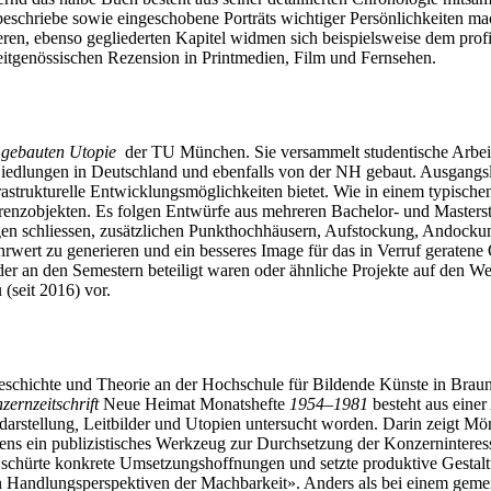
tbeschriebe sowie eingeschobene Porträts wichtiger Persönlichkeiten 
eren, ebenso gegliederten Kapitel widmen sich beispielsweise dem pro
itgenössischen Rezension in Printmedien, Film und Fernsehen.
r gebauten Utopie
der TU München. Sie versammelt studentische Arbeit
Siedlungen in Deutschland und ebenfalls von der NH gebaut. Ausgangsl
astrukturelle Entwicklungsmöglichkeiten bietet. Wie in einem typische
enzobjekten. Es folgen Entwürfe aus mehreren Bachelor- und Masterst
n schliessen, zusätzlichen Punkthochhäusern, Aufstockung, Andockun
rwert zu generieren und ein besseres Image für das in Verruf geratene 
er an den Semestern beteiligt waren oder ähnliche Projekte auf den We
(seit 2016) vor.
 Geschichte und Theorie an der Hochschule für Bildende Künste in Bra
ernzeitschrift
Neue Heimat Monatshefte
1954–1981
besteht aus eine
darstellung
,
Leitbilder und Utopien untersucht worden. Darin zeigt Mönni
tens ein publizistisches Werkzeug zur Durchsetzung der Konzerninteres
hürte konkrete Umsetzungshoffnungen und setzte produktive Gestaltung
uden Handlungsperspektiven der Machbarkeit». Anders als bei einem ge