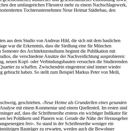
machen den umfangreichen Fliesstext mehr zu einem Nachschlagewerk,
fitorientierten Tochterunternehmen Neue Heimat Städtebau, den
en aus dem Studio von Andreas Hild, die sich mit dem baulichen
age war die Erkenntnis, dass die Siedlung eine für München
n Semester des Architekturstudiums beginnt die Publikation mit
udios, die verschiedene Ansätze der Nachverdichtung ausprobieren:
g, neuen Kopf- oder Verbindungsbauten versuchen die Studierenden
Quartier zu schaffen. Zwischendrin eingestreut sind immer wieder
g gebracht haben. So stellt zum Beispiel Markus Peter von Meili,
unschweig, geschrieben.
‹Neue Heime als Grundzellen eines gesunden
r Analyse mit einem Kommentar und einem Quellenteil. Im ersten sind
nger auf, dass die Schriftenreihe erstens ein wichtiger Indikator für
sen bei Politikern und Planern war. Gerade die Nähe der Herausgeber
senergien frei». So stand in der Schriftenreihe weniger ein
meinnützigen Bauträger zu erwarten, werden auch die Bewohner