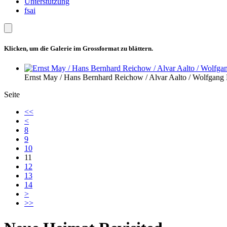
Unterstützung
fsai
Klicken, um die Galerie im Grossformat zu blättern.
Ernst May / Hans Bernhard Reichow / Alvar Aalto / Wolfgang 
Seite
<<
<
8
9
10
11
12
13
14
>
>>