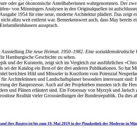
 Akteure oder gar ökonomische Anteilhaberinnen wahrgenommen. Der zwei
en» von Mönningers Analysen in den Originalquellen ist aufschlussreic
usgabe 1954 für eine neue, moderne Architektur plädiert. Das zeigt ein
t allzu weit entfernt war. Bemerkenswert auch, dass May bereits ein 
 Einfamilienhäusern aussprach.
e Ausstellung
Die neue Heimat. 1950–1982. Eine sozialdemokratische 
ür Hamburgische Geschichte zu sehen.
 und der Kuratorin, zeigt sich im Vergleich zur ausführlichen «Chroni
 als sei der Katalog ein Best-of der drei anderen Publikationen. So ha
itel berichten Hild und Müsseler in Kurzform vom Potenzial Neuperlachs
für Architektinnen und Landschaftsplaner besonders interessant sind: E
ierung der Bauprozesse. Auch auf der Projekteben mussten sich die He
dern und Plänen erläutert sind. Ein Fotoessay von Myrzyk und Jarisch 
rostlose Realität vieler Grosssiedlungen der Bundesrepublik. Da dies a
 und ihre Bauten
ist bis zum 19. Mai 2019 in der Pinakothek der Moderne in M