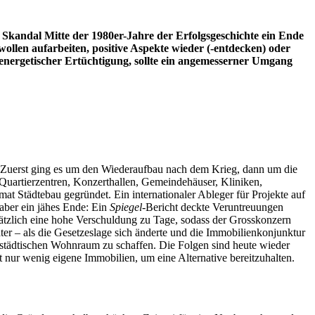
kandal Mitte der 1980er-Jahre der Erfolgsgeschichte ein Ende
 wollen aufarbeiten, positive Aspekte wieder (-entdecken) oder
energetischer Ertüchtigung, sollte ein angemesserner Umgang
Zuerst ging es um den Wiederaufbau nach dem Krieg, dann um die
Quartierzentren, Konzerthallen, Gemeindehäuser, Kliniken,
 Städtebau gegründet. Ein internationaler Ableger für Projekte auf
 aber ein jähes Ende: Ein
Spiegel
-Bericht deckte Veruntreuungen
sätzlich eine hohe Verschuldung zu Tage, sodass der Grosskonzern
r – als die Gesetzeslage sich änderte und die Immobilienkonjunktur
städtischen Wohnraum zu schaffen. Die Folgen sind heute wieder
st nur wenig eigene Immobilien, um eine Alternative bereitzuhalten.