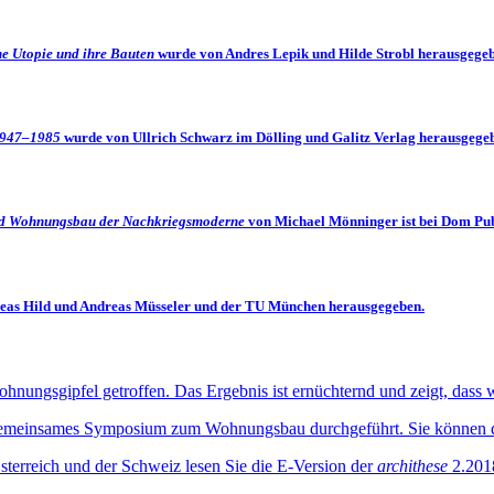
he Utopie und ihre Bauten
wurde von Andres Lepik und Hilde Strobl herausgegebe
 1947–1985
wurde von Ullrich Schwarz im Dölling und Galitz Verlag herausgege
 und Wohnungsbau der Nachkriegsmoderne
von Michael Mönninger ist bei Dom Pub
eas Hild und Andreas Müsseler und der TU München herausgegeben.
gsgipfel getroffen. Das Ergebnis ist ernüchternd und zeigt, dass weit
meinsames Symposium zum Wohnungsbau durchgeführt. Sie können de
sterreich und der Schweiz lesen Sie die E-Version der
archithese
2.201