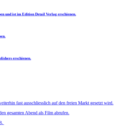
n und ist im Edition Detail Verlag erschienen.
ben.
lishers erschienen.
erhin fast ausschliesslich auf den freien Markt gesetzt wird.
n gesamten Abend als Film abrufen.
8.