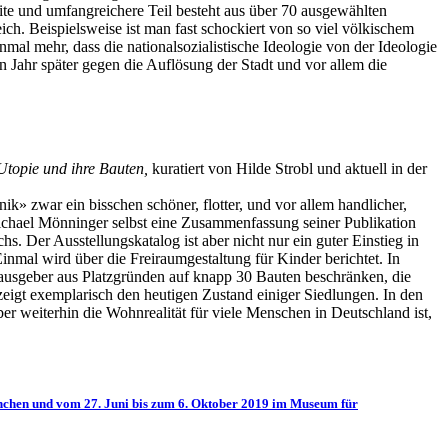
te und umfangreichere Teil besteht aus über 70 ausgewählten
h. Beispielsweise ist man fast schockiert von so viel völkischem
mal mehr, dass die nationalsozialistische Ideologie von der Ideologie
Jahr später gegen die Auflösung der Stadt und vor allem die
Utopie und ihre Bauten,
kuratiert von Hilde Strobl und aktuell in der
k» zwar ein bisschen schöner, flotter, und vor allem handlicher,
t Michael Mönninger selbst eine Zusammenfassung seiner Publikation
. Der Ausstellungskatalog ist aber nicht nur ein guter Einstieg in
inmal wird über die Freiraumgestaltung für Kinder berichtet. In
rausgeber aus Platzgründen auf knapp 30 Bauten beschränken, die
zeigt exemplarisch den heutigen Zustand einiger Siedlungen. In den
ber weiterhin die Wohnrealität für viele Menschen in Deutschland ist,
ünchen und vom 27. Juni bis zum 6. Oktober 2019 im Museum für