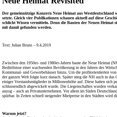
Neue Heimat Revisited
Der gemeinnützige Konzern Neue Heimat aus Westdeutschland war
setzte. Gleich vier Publikationen schauen aktuell auf diese Gesch
schlicht Wissen vermitteln. Denn die Bauten der Neuen Heimat s
mit damit gefunden werden.
Text: Julian Bruns – 9.4.2019
Zwischen den 1950er- und 1980er-Jahren baute die Neue Heimat (NH
Bedürfnisse einer wachsenden Bevölkerung in den Jahren des Wirtsch
Kommunal- und Gewerbehäuser hinzu. Um die profitorientierten von d
der ganzen Welt folgte kurz danach. Später stieg die NH auch in das 
einiger Vorstandsmitglieder in Millionenhöhe auf. Diese hatten sich
schlussendlich abgewickelt wurde. Die Liegenschaften wurden verkau
anzog – auch an Privatunternehmen. Vor allem im Süden Deutschland
spürbar. In Zeiten schnell steigender Mietpreise in den Städten wird 
Warum jetzt?