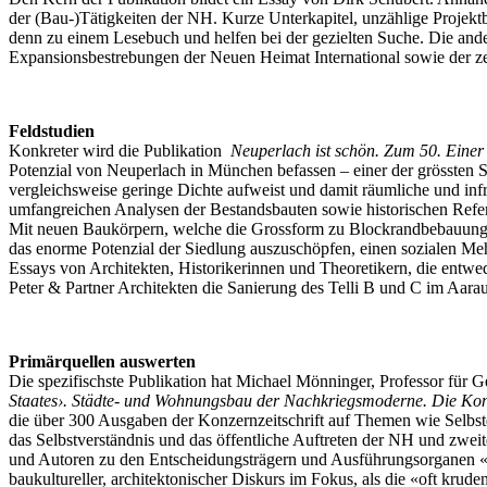
der (Bau-)Tätigkeiten der NH. Kurze Unterkapitel, unzählige Projek
denn zu einem Lesebuch und helfen bei der gezielten Suche. Die and
Expansionsbestrebungen der Neuen Heimat International sowie der ze
Feldstudien
Konkreter wird die Publikation
Neuperlach ist schön. Zum 50. Eine
Potenzial von Neuperlach in München befassen – einer der grössten 
vergleichsweise geringe Dichte aufweist und damit räumliche und infr
umfangreichen Analysen der Bestandsbauten sowie historischen Refer
Mit neuen Baukörpern, welche die Grossform zu Blockrandbebauunge
das enorme Potenzial der Siedlung auszuschöpfen, einen sozialen Meh
Essays von Architekten, Historikerinnen und Theoretikern, die entwed
Peter & Partner Architekten die Sanierung des Telli B und C im Aarau 
Primärquellen auswerten
Die spezifischste Publikation hat Michael Mönninger, Professor für
Staates›. Städte- und Wohnungsbau der Nachkriegsmoderne. Die Konz
die über 300 Ausgaben der Konzernzeitschrift auf Themen wie Selbst
das Selbstverständnis und das öffentliche Auftreten der NH und zwei
und Autoren zu den Entscheidungsträgern und Ausführungsorganen «sc
baukultureller, architektonischer Diskurs im Fokus, als die «oft kr