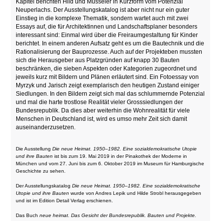
Kapitel berichten Hild und Müsseler in Kurzform vom Potenzial
Neuperlachs. Der Ausstellungskatalog ist aber nicht nur ein guter
Einstieg in die komplexe Thematik, sondern wartet auch mit zwei
Essays auf, die für Architektinnen und Landschaftsplaner besonders
interessant sind: Einmal wird über die Freiraumgestaltung für Kinder
berichtet. In einem anderen Aufsatz geht es um die Bautechnik und die
Rationalisierung der Bauprozesse. Auch auf der Projekteben mussten
sich die Herausgeber aus Platzgründen auf knapp 30 Bauten
beschränken, die sieben Aspekten oder Kategorien zugeordnet und
jeweils kurz mit Bildern und Plänen erläutert sind. Ein Fotoessay von
Myrzyk und Jarisch zeigt exemplarisch den heutigen Zustand einiger
Siedlungen. In den Bildern zeigt sich mal das schlummernde Potenzial
und mal die harte trostlose Realität vieler Grosssiedlungen der
Bundesrepublik. Da dies aber weiterhin die Wohnrealität für viele
Menschen in Deutschland ist, wird es umso mehr Zeit sich damit
auseinanderzusetzen.
Die Ausstellung
Die neue Heimat. 1950–1982. Eine sozialdemokratische Utopie
und ihre Bauten
ist bis zum 19. Mai 2019 in der Pinakothek der Moderne in
München und vom 27. Juni bis zum 6. Oktober 2019 im Museum für Hamburgische
Geschichte zu sehen.
Der Ausstellungskatalog
Die neue Heimat. 1950–1982. Eine sozialdemokratische
Utopie und ihre Bauten
wurde von Andres Lepik und Hilde Strobl herausgegeben
und ist im Edition Detail Verlag erschienen.
Das Buch
neue heimat. Das Gesicht der Bundesrepublik. Bauten und Projekte.