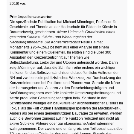
2016) vor.
Primärquellen auswerten
Die spezifischste Publikation hat Michael Mönninger, Professor für
Geschichte und Theorie an der Hochschule für Bildende Künste in
Braunschweig, geschrieben.
‹Neue Heime als Grundzellen eines
gesunden Staates›. Städte- und Wohnungsbau der
Nachkriegsmoderne. Die Konzernzeitschrift
Neue Heimat
Monatshefte
1954–1981
besteht aus einer Analyse mit einem
Kommentar und einem Quellenteil. Im ersten sind die über 300
Ausgaben der Konzernzeitschrift auf Themen wie
Selbstdarstellung
,
Leitbilder und Utopien untersucht worden. Darin
zeigt Mönninger auf, dass die Schriftenreihe erstens ein wichtiger
Indikator für das Selbstverständnis und das öffentliche Auftreten der
NH und zweitens ein publizistisches Werkzeug zur Durchsetzung der
Konzerninteressen bei Politikern und Planern war. Gerade die Nähe
der Herausgeber und Autoren zu den Entscheidungsträgern und
Ausführungsorganen «schürte konkrete Umsetzungshoffnungen und
setzte produktive Gestaltungsenergien frei». So stand in der
Schriftenreihe weniger ein baukultureller, architektonischer Diskurs im
Fokus, als die «oft kruden Handlungsperspektiven der Machbarkeit».
Anders als bei einem gemeinnützigen Bauträger zu erwarten, werden
auch die Bewohner zumeist auf ihre Funktion reduziert und nicht als
aktive Subjekte, Akteure oder gar ökonomische Anteilhaberinnen
wahrgenommen. Der zweite und umfangreichere Teil besteht aus über
70 ausgewählten Originaltexten und -abbildungen. Gerade das