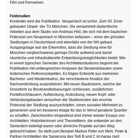
Film und Fernsehen.
Feldstudien
Konkreter wird die Publikation
Neuperlach ist schön. Zum 50. Einer
gebauten Utopie
der TU München. Sie versammelt studentische
Arbeiten aus dem Studio von Andreas Hild, die sich mit dem baulichen
Potenzial von Neuperlach in München befassen – einer der grössten
Siedlungen in Deutschland und ebenfalls von der NH gebaut.
Ausgangslage war die Erkenntnis, dass die Siedlung eine für
München vergleichsweise geringe Dichte aufweist und damit
räumliche und infrastrukturelle Entwicklungsmöglichkeiten bietet. Wie
in einem typischen Semester des Architekturstudiums beginnt die
Publikation mit umfangreichen Analysen der Bestandsbauten sowie
historischen Referenzobjekten. Es folgen Entwürfe aus mehreren
Bachelor- und Masterstudios, die verschiedene Ansätze der
Nachverdichtung ausprobieren: Mit neuen Baukörpern, welche die
Grossform zu Blockrandbebauungen schliessen, zusätzlichen
Punkthochhäusern, Aufstockung, Andockung, neuen Kopf- oder
Verbindungsbauten versuchen die Studierenden das enorme
Potenzial der Siedlung auszuschöpfen, einen sozialen Mehrwert zu
generieren und ein besseres Image für das in Verruf geratene Quartier
zu schaffen. Zwischendrin eingestreut sind immer wieder Essays von
Architekten, Historikerinnen und Theoretikern, die entweder an den
Semestern beteiligt waren oder ähnliche Projekte auf den Weg
gebracht haben. So stellt zum Beispiel Markus Peter von Meili, Peter &
Partner Architekten die Sanierung des Telli B und C im Aarau (seit