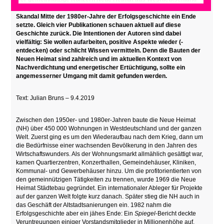
war einst das grösste Wohnungsbauunternehmen der Welt – bis ein
Skandal Mitte der 1980er-Jahre der Erfolgsgeschichte ein Ende
setzte. Gleich vier Publikationen schauen aktuell auf diese
Geschichte zurück. Die Intentionen der Autoren sind dabei
vielfältig: Sie wollen aufarbeiten, positive Aspekte wieder (-
entdecken) oder schlicht Wissen vermitteln. Denn die Bauten der
Neuen Heimat sind zahlreich und im aktuellen Kontext von
Nachverdichtung und energetischer Ertüchtigung, sollte ein
angemesserner Umgang mit damit gefunden werden.
Text: Julian Bruns – 9.4.2019
Zwischen den 1950er- und 1980er-Jahren baute die Neue Heimat
(NH) über 450 000 Wohnungen in Westdeutschland und der ganzen
Welt. Zuerst ging es um den Wiederaufbau nach dem Krieg, dann um
die Bedürfnisse einer wachsenden Bevölkerung in den Jahren des
Wirtschaftswunders. Als der Wohnungsmarkt allmählich gesättigt war,
kamen Quartierzentren, Konzerthallen, Gemeindehäuser, Kliniken,
Kommunal- und Gewerbehäuser hinzu. Um die profitorientierten von
den gemeinnützigen Tätigkeiten zu trennen, wurde 1969 die Neue
Heimat Städtebau gegründet. Ein internationaler Ableger für Projekte
auf der ganzen Welt folgte kurz danach. Später stieg die NH auch in
das Geschäft der Altstadtsanierungen ein. 1982 nahm die
Erfolgsgeschichte aber ein jähes Ende: Ein
Spiegel
-Bericht deckte
Veruntreuungen einiger Vorstandsmitglieder in Millionenhöhe auf.