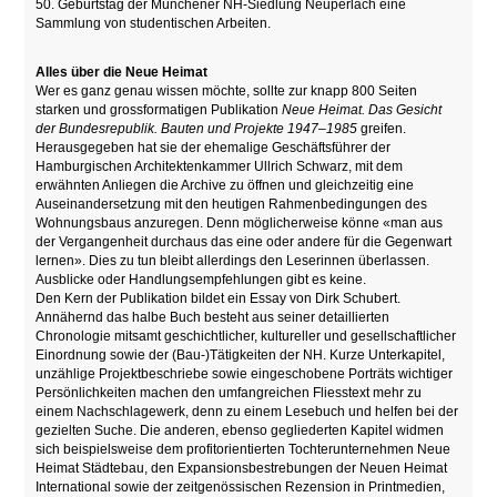
50. Geburtstag der Münchener NH-Siedlung Neuperlach eine
Sammlung von studentischen Arbeiten.
Alles über die Neue Heimat
Wer es ganz genau wissen möchte, sollte zur knapp 800 Seiten
starken und grossformatigen Publikation
Neue Heimat. Das Gesicht
der Bundesrepublik. Bauten und Projekte 1947–1985
greifen.
Herausgegeben hat sie der ehemalige Geschäftsführer der
Hamburgischen Architektenkammer Ullrich Schwarz, mit dem
erwähnten Anliegen die Archive zu öffnen und gleichzeitig eine
Auseinandersetzung mit den heutigen Rahmenbedingungen des
Wohnungsbaus anzuregen. Denn möglicherweise könne «man aus
der Vergangenheit durchaus das eine oder andere für die Gegenwart
lernen». Dies zu tun bleibt allerdings den Leserinnen überlassen.
Ausblicke oder Handlungsempfehlungen gibt es keine.
Den Kern der Publikation bildet ein Essay von Dirk Schubert.
Annähernd das halbe Buch besteht aus seiner detaillierten
Chronologie mitsamt geschichtlicher, kultureller und gesellschaftlicher
Einordnung sowie der (Bau-)Tätigkeiten der NH. Kurze Unterkapitel,
unzählige Projektbeschriebe sowie eingeschobene Porträts wichtiger
Persönlichkeiten machen den umfangreichen Fliesstext mehr zu
einem Nachschlagewerk, denn zu einem Lesebuch und helfen bei der
gezielten Suche. Die anderen, ebenso gegliederten Kapitel widmen
sich beispielsweise dem profitorientierten Tochterunternehmen Neue
Heimat Städtebau, den Expansionsbestrebungen der Neuen Heimat
International sowie der zeitgenössischen Rezension in Printmedien,