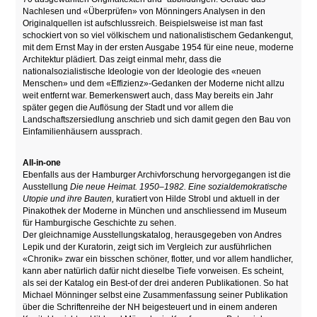
Nachlesen und «Überprüfen» von Mönningers Analysen in den
Originalquellen ist aufschlussreich. Beispielsweise ist man fast
schockiert von so viel völkischem und nationalistischem Gedankengut,
mit dem Ernst May in der ersten Ausgabe 1954 für eine neue, moderne
Architektur plädiert. Das zeigt einmal mehr, dass die
nationalsozialistische Ideologie von der Ideologie des «neuen
Menschen» und dem «Effizienz»-Gedanken der Moderne nicht allzu
weit entfernt war. Bemerkenswert auch, dass May bereits ein Jahr
später gegen die Auflösung der Stadt und vor allem die
Landschaftszersiedlung anschrieb und sich damit gegen den Bau von
Einfamilienhäusern aussprach.
All-in-one
Ebenfalls aus der Hamburger Archivforschung hervorgegangen ist die
Ausstellung
Die neue Heimat. 1950–1982. Eine sozialdemokratische
Utopie und ihre Bauten,
kuratiert von Hilde Strobl und aktuell in der
Pinakothek der Moderne in München und anschliessend im Museum
für Hamburgische Geschichte zu sehen.
Der gleichnamige Ausstellungskatalog, herausgegeben von Andres
Lepik und der Kuratorin, zeigt sich im Vergleich zur ausführlichen
«Chronik» zwar ein bisschen schöner, flotter, und vor allem handlicher,
kann aber natürlich dafür nicht dieselbe Tiefe vorweisen. Es scheint,
als sei der Katalog ein Best-of der drei anderen Publikationen. So hat
Michael Mönninger selbst eine Zusammenfassung seiner Publikation
über die Schriftenreihe der NH beigesteuert und in einem anderen