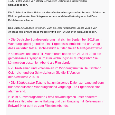
1947–1985
wurde von Ullrich Schwarz im Dölling und Galitz Verlag
herausgegeben.
Die Publikation
Neue Heime als Grundzellen eines gesunden Staates. Städte- und
Wohnungsbau der Nachkriegsmoderne
von Michael Mönninger ist bei Dom
Publishers erschienen.
Das Buch
Neuperlach ist schön. Zum 50. einer gebauten Utopie
wurde von
Andreas Hild und Andreas Müsseler und der TU München herausgegeben.
> Die Deutsche Bundesregierung hat sich im September 2018 zum
Wohnungsgipfel getroffen. Das Ergebnis ist ernüchternd und zeigt,
dass weiterhin fast ausschliesslich auf den freien Markt gesetzt wird.
>
archithese
und das ETH Wohnforum haben am 21. Juni 2018 ein
gemeinsames Symposium zum Wohnungsbau durchgeführt. Sie
können den gesamten Abend als Film abrufen.
> Zu Problemen und Potenzialen im
Wohnungsbau
in Deutschland,
Österreich und der Schweiz lesen Sie die E-Version
der
archithese
2.2018.
> Die
Süddeutsche Zeitung
hat umfassende Daten zur Lage auf dem
bundesdeutschen Wohnungsmarkt vorgelegt. Die Ergebnisse sind
alarmierend.
> Beim Kurzvortragsabend
Fresh Bavaria
sprach unter anderem
Andreas Hild über seine Haltung und den Umgang mit Referenzen im
Entwurf. Hier geht es zum Film des Abends.