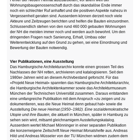
Fehler der Neuen Heimat aufzuarbeiten, vor allem weil der
Wohnungsbaugenossenschaft durch das skandalöse Ende immer
noch ein schlechter Ruf anhaftet und die positiven Aspekte nahezu in
Vergessenheit geraten sind. Ausserdem können derzeit noch viele
Akteure und Zeitzeugen berichten und helfen die Bauten einzuordnen.
Schlussendlich stehen von den rund 460 000 gebauten Wohnungen
der NH die meisten immer noch und werden auch bewohnt. Um den
dringenden Fragen nach Sanierung, Erhalt, Umbau oder
Weiterentwicklung auf den Grund zu gehen, sei eine Einordnung und
Bewertung der Bauten notwendig.
Vier Publikationen, eine Ausstellung
Das Hamburgische Architekturarchiv konnte einen grossen Teil des
Nachlasses der NH retten, archivieren und katalogisieren. Seit den
1980er-Jahren wird an diesem Archivbestand geforscht. Für das
«Projekt Neue Heimat» spannten das Hamburgische Architekturarchiv,
die Hamburgische Architektenkammer sowie das Architekturmuseum
München der Technischen Universität zusammen. Daraus entstanden
eine umfangreiche Publikation mit dem Anspruch «zu zeigen und zu
dokumentieren, was die Neue Heimat denn gebaut hat» sowie die
Ausstellung
Die neue Heimat (1950–1982). Eine sozialdemokratische
Utopie und ihre Bauten,
die aktuell in München, später in Hamburg zu
sehen sein wird, mitsamt gleichnamigem Ausstellungskatalog.
Ausserdem wertet Michael Mönninger in einer separaten Publikation
die konzerneigene Zeitschrift
Neue Heimat Monatshefte
aus. Andreas
Hild und Andreas Müsseler von der TU München widmen zudem dem