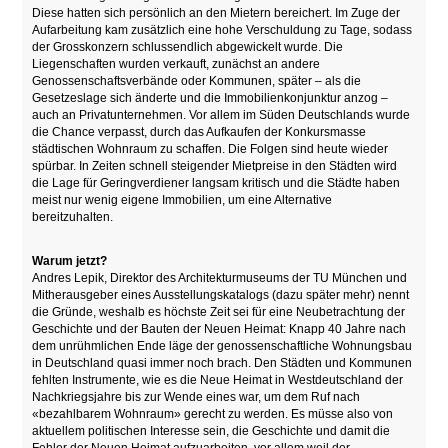
Diese hatten sich persönlich an den Mietern bereichert. Im Zuge der
Aufarbeitung kam zusätzlich eine hohe Verschuldung zu Tage, sodass
der Grosskonzern schlussendlich abgewickelt wurde. Die
Liegenschaften wurden verkauft, zunächst an andere
Genossenschaftsverbände oder Kommunen, später – als die
Gesetzeslage sich änderte und die Immobilienkonjunktur anzog –
auch an Privatunternehmen. Vor allem im Süden Deutschlands wurde
die Chance verpasst, durch das Aufkaufen der Konkursmasse
städtischen Wohnraum zu schaffen. Die Folgen sind heute wieder
spürbar. In Zeiten schnell steigender Mietpreise in den Städten wird
die Lage für Geringverdiener langsam kritisch und die Städte haben
meist nur wenig eigene Immobilien, um eine Alternative
bereitzuhalten.
Warum jetzt?
Andres Lepik, Direktor des Architekturmuseums der TU München und
Mitherausgeber eines Ausstellungskatalogs (dazu später mehr) nennt
die Gründe, weshalb es höchste Zeit sei für eine Neubetrachtung der
Geschichte und der Bauten der Neuen Heimat: Knapp 40 Jahre nach
dem unrühmlichen Ende läge der genossenschaftliche Wohnungsbau
in Deutschland quasi immer noch brach. Den Städten und Kommunen
fehlten Instrumente, wie es die Neue Heimat in Westdeutschland der
Nachkriegsjahre bis zur Wende eines war, um dem Ruf nach
«bezahlbarem Wohnraum» gerecht zu werden. Es müsse also von
aktuellem politischen Interesse sein, die Geschichte und damit die