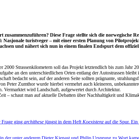
rt zusammenzuführen? Diese Frage stellte sich die norwegische Re
 Nasjonale turistveger – mit einer ersten Planung von Pilotprojek
wachsen und nähert sich nun in einem finalen Endspurt dem offizie
 2000 Strassenkilometern soll das Projekt letztendlich bis zum Jahr 2
fgabe an den unterschiedlichen Orten entlang der Autostrassen bleibt i
schaft bedacht sein, auf der anderen Seite sollten prägnante, strahlun
von Peter Zumthor wurde hierbei vermehrt auch kleineren, unbekannter
n. Vermarktet wird Landschaft, aufgewertet durch Architektur.
t – schaut man auf aktuelle Debatten über Nachhaltigkeit und Klimakris
r Frage ging
archithese
jüngst in dem Heft
Koexistenz
auf die Spur. Ein
in der unter anderem Dieter Kienast und Philip Ursprung zu Wort kam