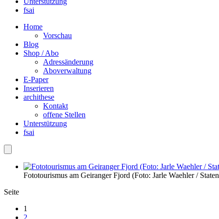
Unterstützung
fsai
Home
Vorschau
Blog
Shop / Abo
Adressänderung
Aboverwaltung
E-Paper
Inserieren
archithese
Kontakt
offene Stellen
Unterstützung
fsai
Fototourismus am Geiranger Fjord (Foto: Jarle Waehler / State
Seite
1
2