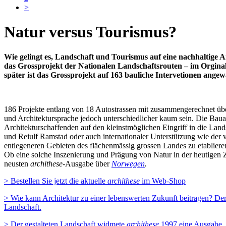
>
Natur versus Tourismus?
Wie gelingt es, Landschaft und Tourismus auf eine nachhaltige A
das Grossprojekt der Nationalen Landschaftsrouten – im Orginal:
später ist das Grossprojekt auf 163 bauliche Intervetionen ange
186 Projekte entlang von 18 Autostrassen mit zusammengerechnet über
und Architektursprache jedoch unterschiedlicher kaum sein. Die Bauau
Architekturschaffenden auf den kleinstmöglichen Eingriff in die Land
und Reiulf Ramstad oder auch internationaler Unterstützung wie der 
entlegeneren Gebieten des flächenmässig grossen Landes zu etabliere
Ob eine solche Inszenierung und Prägung von Natur in der heutigen Zei
neusten
archithese-
Ausgabe über
Norwegen
.
> Bestellen Sie jetzt die aktuelle
archithese
im Web-Shop
> Wie kann Architektur zu einer lebenswerten Zukunft beitragen? De
Landschaft.
> Der gestalteten Landschaft widmete
archithese
1997 eine Ausgabe, 