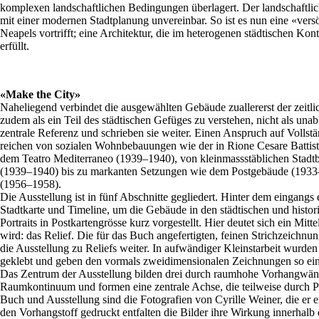
komplexen landschaftlichen Bedingungen überlagert. Der landschaftl
mit einer modernen Stadtplanung unvereinbar. So ist es nun eine «ver
Neapels vortrifft; eine Architektur, die im heterogenen städtischen K
erfüllt.
«Make the City»
Naheliegend verbindet die ausgewählten Gebäude zuallererst der zeitli
zudem als ein Teil des städtischen Gefüges zu verstehen, nicht als unab
zentrale Referenz und schrieben sie weiter. Einen Anspruch auf Vollst
reichen von sozialen Wohnbebauungen wie der in Rione Cesare Battisti
dem Teatro Mediterraneo (1939–1940), von kleinmassstäblichen Stadtb
(1939–1940) bis zu markanten Setzungen wie dem Postgebäude (1933–
(1956–1958).
Die Ausstellung ist in fünf Abschnitte gegliedert. Hinter dem eingang
Stadtkarte und Timeline, um die Gebäude in den städtischen und histor
Portraits in Postkartengrösse kurz vorgestellt. Hier deutet sich ein Mit
wird: das Relief. Die für das Buch angefertigten, feinen Strichzeichn
die Ausstellung zu Reliefs weiter. In aufwändiger Kleinstarbeit wurde
geklebt und geben den vormals zweidimensionalen Zeichnungen so eine
Das Zentrum der Ausstellung bilden drei durch raumhohe Vorhangwänd
Raumkontinuum und formen eine zentrale Achse, die teilweise durch P
Buch und Ausstellung sind die Fotografien von Cyrille Weiner, die er e
den Vorhangstoff gedruckt entfalten die Bilder ihre Wirkung innerhalb 