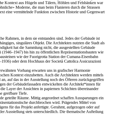
iche Kontext aus Hügeln und Tälern, Höhlen und Felsbänken war
söhnliche» Moderne, die man beim Flanieren durch die Strassen
ontext eine vermittelnde Funktion zwischen Historie und Gegenwart
che Rahmen, in dem sie entstanden sind. Jedes der Gebäude ist
hängiges, singuläres Objekt. Die Architekten nutzten die Stadt als
ändigkeit hat die Sammlung nicht, die ausgestellten Gebäude
 (1946–1947) bis hin zu öffentlichen Repräsentationsbauten wie
austeinen wie der Fuorigrotta Station der Cumana-Eisenbahn
1936) oder dem Hochhaus der Società Cattolica Assicurazioni
s erwähnten Vorhang erwarten uns in grafischer Harmonie
ischen Kontext einzubetten. Auch die Architekten werden mittels
tel an, auf das in der Ausstellung noch des Öfteren zurückgegriffen
ungen der Gebäudefassaden entwickelten die Architekt*innen für
n die Layer der Ansichten in papiernen Schichten übereinander
 greifbare Tiefe.
e geteilte Räume. Mittig angeordnet schaffen Aussparungen ein
räsentationstische durchbrochen wird. Prägendes Mittel von
igens für das Projekt anfertigte. Gerahmt, aufgezogen oder auf
der Ausstellung stets unterschiedlich. Die thematische Aufteilung