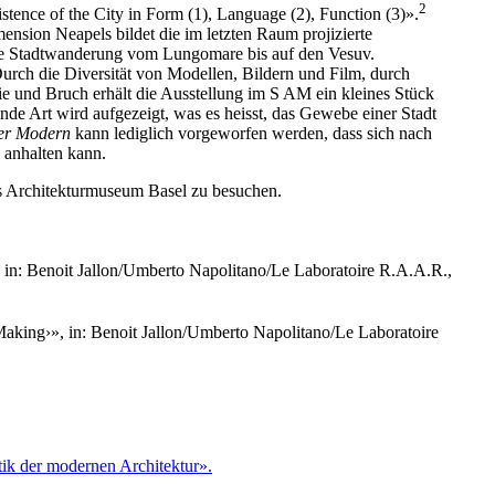
2
tence of the City in Form (1), Language (2), Function (3)».
sion Neapels bildet die im letzten Raum projizierte
ne Stadtwanderung vom Lungomare bis auf den Vesuv.
 Durch die Diversität von Modellen, Bildern und Film, durch
e und Bruch erhält die Ausstellung im S AM ein kleines Stück
de Art wird aufgezeigt, was es heisst, das Gewebe einer Stadt
er Modern
kann lediglich vorgeworfen werden, dass sich nach
 anhalten kann.
s Architekturmuseum Basel zu besuchen.
 in: Benoit Jallon/Umberto Napolitano/Le Laboratoire R.A.A.R.,
king›», in: Benoit Jallon/Umberto Napolitano/Le Laboratoire
tik der modernen Architektur».