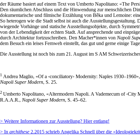
der Räume basiert auf einem Text von Umberto Napolitano: «The Persis
Den räumlichen Abschluss und die Hinwendung zur menschlichen Dimen
dokumentarische und filmische Erzählung von Bêka und Lemoine: ei
So heterogen wie die Stadt selbst ist auch die Ausstellungsgestaltung.
wiegende Vorhänge und statische Ausstellungsobjekte, durch Symmetri
von der Lebendigkeit der echten Stadt. Auf ansprechende und einprägen
durch Architektur fortzuschreiben. Den Macher*innen von
Napoli Sup
dem Besuch ein leises Fernweh einstellt, das gut und gerne einige Tage
Die Ausstellung ist noch bis zum 21. August im S AM Schweizerische
1
Andrea Maglio, «Of a ‹conciliatory› Modernity: Naples 1930–1960»,
Napoli Super Modern
, S. 25.
2
Umberto Napolitano, «Altermodern Napoli. A Vademecum of ‹City Ma
R.A.A.R.,
Napoli Super Modern
, S. 45–62.
> Weitere Informationen zur Ausstellung? Hier entlang!
> In
archithese
2.2015 schrieb Angelika Schnell über die «Ideologiekri