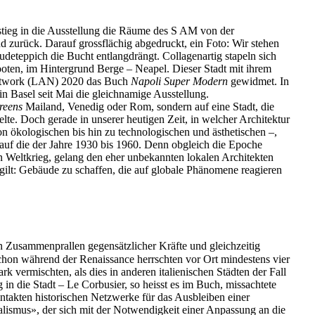
stieg in die Ausstellung die Räume des S AM von der
 zurück. Darauf grossflächig abgedruckt, ein Foto: Wir stehen
äudeteppich die Bucht entlangdrängt. Collagenartig stapeln sich
ten, im Hintergrund Berge – Neapel. Dieser Stadt mit ihrem
Network (LAN) 2020 das Buch
Napoli Super Modern
gewidmet. In
 Basel seit Mai die gleichnamige Ausstellung.
reens
Mailand, Venedig oder Rom, sondern auf eine Stadt, die
ielte. Doch gerade in unserer heutigen Zeit, in welcher Architektur
 ökologischen bis hin zu technologischen und ästhetischen –,
t auf die der Jahre 1930 bis 1960. Denn obgleich die Epoche
Weltkrieg, gelang den eher unbekannten lokalen Architekten
ilt: Gebäude zu schaffen, die auf globale Phänomene reagieren
in Zusammenprallen gegensätzlicher Kräfte und gleichzeitig
 Schon während der Renaissance herrschten vor Ort mindestens vier
rk vermischten, als dies in anderen italienischen Städten der Fall
in die Stadt – Le Corbusier, so heisst es im Buch, missachtete
takten historischen Netzwerke für das Ausbleiben einer
ealismus», der sich mit der Notwendigkeit einer Anpassung an die