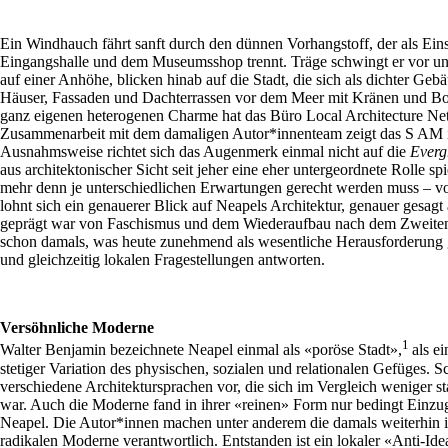
Ein Windhauch fährt sanft durch den dünnen Vorhangstoff, der als Ein
Eingangshalle und dem Museumsshop trennt. Träge schwingt er vor und
auf einer Anhöhe, blicken hinab auf die Stadt, die sich als dichter Geb
Häuser, Fassaden und Dachterrassen vor dem Meer mit Kränen und Boo
ganz eigenen heterogenen Charme hat das Büro Local Architecture 
Zusammenarbeit mit dem damaligen Autor*innenteam zeigt das S AM in
Ausnahmsweise richtet sich das Augenmerk einmal nicht auf die
Everg
aus architektonischer Sicht seit jeher eine eher untergeordnete Rolle sp
mehr denn je unterschiedlichen Erwartungen gerecht werden muss – von
lohnt sich ein genauerer Blick auf Neapels Architektur, genauer gesag
geprägt war von Faschismus und dem Wiederaufbau nach dem Zweiten 
schon damals, was heute zunehmend als wesentliche Herausforderung g
und gleichzeitig lokalen Fragestellungen antworten.
Versöhnliche Moderne
1
Walter Benjamin bezeichnete Neapel einmal als «poröse Stadt»,
als e
stetiger Variation des physischen, sozialen und relationalen Gefüges.
verschiedene Architektursprachen vor, die sich im Vergleich weniger sta
war. Auch die Moderne fand in ihrer «reinen» Form nur bedingt Einzug 
Neapel. Die Autor*innen machen unter anderem die damals weiterhin in
radikalen Moderne verantwortlich. Entstanden ist ein lokaler «Anti-Id