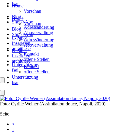
fsai
Home
Vorschau
Blog
Home
Shop / Abo
Vorschau
Adressänderung
Blog
Aboverwaltung
Shop / Abo
E-Paper
Adressänderung
Inserieren
Aboverwaltung
archithese
E-Paper
Kontakt
Inserieren
offene Stellen
archithese
Unterstützung
Kontakt
fsai
offene Stellen
Unterstützung
fsai
Foto: Cyrille Weiner (Assimilation douce, Napoli, 2020)
Seite
<
1