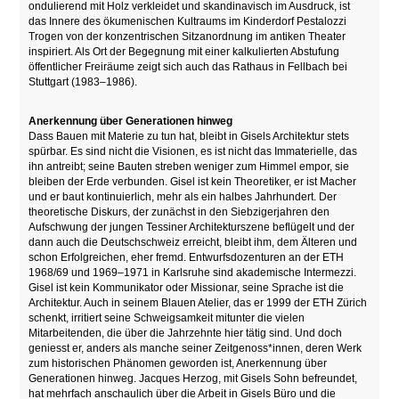
ondulierend mit Holz verkleidet und skandinavisch im Ausdruck, ist
das Innere des ökumenischen Kultraums im Kinderdorf Pestalozzi
Trogen von der konzentrischen Sitzanordnung im antiken Theater
inspiriert. Als Ort der Begegnung mit einer kalkulierten Abstufung
öffentlicher Freiräume zeigt sich auch das Rathaus in Fellbach bei
Stuttgart (1983–1986).
Anerkennung über Generationen hinweg
Dass Bauen mit Materie zu tun hat, bleibt in Gisels Architektur stets
spürbar. Es sind nicht die Visionen, es ist nicht das Immaterielle, das
ihn antreibt; seine Bauten streben weniger zum Himmel empor, sie
bleiben der Erde verbunden. Gisel ist kein Theoretiker, er ist Macher
und er baut kontinuierlich, mehr als ein halbes Jahrhundert. Der
theoretische Diskurs, der zunächst in den Siebzigerjahren den
Aufschwung der jungen Tessiner Architekturszene beflügelt und der
dann auch die Deutschschweiz erreicht, bleibt ihm, dem Älteren und
schon Erfolgreichen, eher fremd. Entwurfsdozenturen an der ETH
1968/69 und 1969–1971 in Karlsruhe sind akademische Intermezzi.
Gisel ist kein Kommunikator oder Missionar, seine Sprache ist die
Architektur. Auch in seinem Blauen Atelier, das er 1999 der ETH Zürich
schenkt, irritiert seine Schweigsamkeit mitunter die vielen
Mitarbeitenden, die über die Jahrzehnte hier tätig sind. Und doch
geniesst er, anders als manche seiner Zeitgenoss*innen, deren Werk
zum historischen Phänomen geworden ist, Anerkennung über
Generationen hinweg. Jacques Herzog, mit Gisels Sohn befreundet,
hat mehrfach anschaulich über die Arbeit in Gisels Büro und die