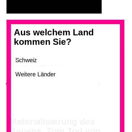
Aus welchem Land
kommen Sie?
Galerie durch Klicken vergrössern
Zürich Jugendherberge 1963–1966
<
>
Materialisierung des
Bauens. Zum Tod von