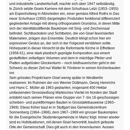
und industrielle Landwirtschaft, machte sich aber 1947 selbständig.
In Zürich setzte Gisels Karriere mit dem Schulhaus Letzi (1953–1955)
am Espenhofweg in Albisrieden ein, einer gemäss Alfred Roths in
Das
neue Schulhaus
(1950) dargelegten Postulaten funktional differenziert
gegliederten Anlage mit streng orthogonalem Grundriss, in deren Mitte
sich der identitätsstiftende Baukörper mit Sing- und Zeichensaal
befindet. Sichtbackstein und Sichtbeton, die von Gisel favorisierten
Materialien, prägen das Ensemble. Deutlich klingt schon hier ein
expressiver Gestus an, der sich in der Folgezeit verstärken sollte.
Höhepunkt in dieser Hinsicht ist die Reformierte Kirche in Effretikon
(1958-61), eine stark plastisch geprägte Komposition aus einem
gestaffelten zeltartigen Volumen und dem in mächtige Pfeiler und
Platten aufgelösten Glockenturm – noch bildhauerischer geht in der
Schweiz zu dieser Zeit nur Walter M. Förderer in seinen Kirchenbauten
vor.
Sein grösstes Projekt kann Gisel wenig später in Westberlin
realisieren: Im Rahmen der von Werner Düttmann, Georg Heinrichs
und Hans C. Müller ab 1963 geplanten, insgesamt 400 Hektar
umfassenden Grosssiedlung Märkisches Viertel im Norden der Stadt
entsteht nach seinen Plänen eine Gruppe von 7- bis 16-geschossigen
scheiben- und punktförmigen Bauten in Grosstafelbauweise (1965–
1969). Etwas früher baut er in Stuttgart das Gemeindezentrum
Sonnenberg (1964–1966), dem 1967–1969 ein grosser Baukomplex
für die Evangelische Studentengemeinde in Mainz folgt. Immer wieder
sind es Hofsituationen, mit denen Gisel hervortritt, baulich gefasste
Orte der Gemeinschaft. Dies gilt auch in den Innenräumen: Aussen