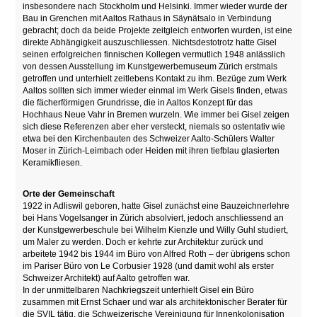
insbesondere nach Stockholm und Helsinki. Immer wieder wurde der
Bau in Grenchen mit Aaltos Rathaus in Säynätsalo in Verbindung
gebracht; doch da beide Projekte zeitgleich entworfen wurden, ist eine
direkte Abhängigkeit auszuschliessen. Nichtsdestotrotz hatte Gisel
seinen erfolgreichen finnischen Kollegen vermutlich 1948 anlässlich
von dessen Ausstellung im Kunstgewerbemuseum Zürich erstmals
getroffen und unterhielt zeitlebens Kontakt zu ihm. Bezüge zum Werk
Aaltos sollten sich immer wieder einmal im Werk Gisels finden, etwas
die fächerförmigen Grundrisse, die in Aaltos Konzept für das
Hochhaus Neue Vahr in Bremen wurzeln. Wie immer bei Gisel zeigen
sich diese Referenzen aber eher versteckt, niemals so ostentativ wie
etwa bei den Kirchenbauten des Schweizer Aalto-Schülers Walter
Moser in Zürich-Leimbach oder Heiden mit ihren tiefblau glasierten
Keramikfliesen.
Orte der Gemeinschaft
1922 in Adliswil geboren, hatte Gisel zunächst eine Bauzeichnerlehre
bei Hans Vogelsanger in Zürich absolviert, jedoch anschliessend an
der Kunstgewerbeschule bei Wilhelm Kienzle und Willy Guhl studiert,
um Maler zu werden. Doch er kehrte zur Architektur zurück und
arbeitete 1942 bis 1944 im Büro von Alfred Roth – der übrigens schon
im Pariser Büro von Le Corbusier 1928 (und damit wohl als erster
Schweizer Architekt) auf Aalto getroffen war.
In der unmittelbaren Nachkriegszeit unterhielt Gisel ein Büro
zusammen mit Ernst Schaer und war als architektonischer Berater für
die SVIL tätig, die Schweizerische Vereinigung für Innenkolonisation