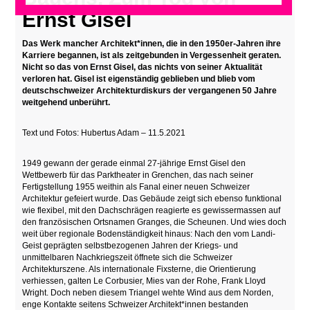
Ernst Gisel
Das Werk mancher Architekt*innen, die in den 1950er-Jahren ihre
Karriere begannen, ist als zeitgebunden in Vergessenheit geraten.
Nicht so das von Ernst Gisel, das nichts von seiner Aktualität
verloren hat. Gisel ist eigenständig geblieben und blieb vom
deutschschweizer Architekturdiskurs der vergangenen 50 Jahre
weitgehend unberührt.
Text und Fotos: Hubertus Adam – 11.5.2021
1949 gewann der gerade einmal 27-jährige Ernst Gisel den
Wettbewerb für das Parktheater in Grenchen, das nach seiner
Fertigstellung 1955 weithin als Fanal einer neuen Schweizer
Architektur gefeiert wurde. Das Gebäude zeigt sich ebenso funktional
wie flexibel, mit den Dachschrägen reagierte es gewissermassen auf
den französischen Ortsnamen Granges, die Scheunen. Und wies doch
weit über regionale Bodenständigkeit hinaus: Nach den vom Landi-
Geist geprägten selbstbezogenen Jahren der Kriegs- und
unmittelbaren Nachkriegszeit öffnete sich die Schweizer
Architekturszene. Als internationale Fixsterne, die Orientierung
verhiessen, galten Le Corbusier, Mies van der Rohe, Frank Lloyd
Wright. Doch neben diesem Triangel wehte Wind aus dem Norden,
enge Kontakte seitens Schweizer Architekt*innen bestanden