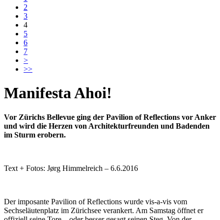
2
3
4
5
6
7
>
>>
Manifesta Ahoi!
Vor Zürichs Bellevue ging der Pavilion of Reflections vor Anker
und wird die Herzen von Architekturfreunden und Badenden
im Sturm erobern.
Text + Fotos: Jørg Himmelreich – 6.6.2016
Der imposante Pavilion of Reflections wurde vis-a-vis vom
Sechseläutenplatz im Zürichsee verankert. Am Samstag öffnet er
offiziell seine Tore – oder besser gesagt seinen Steg. Von der