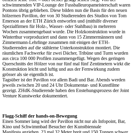
schwimmenden VIP-Lounge der Fussballeuropameisterschaft waren
Pontons übrig geblieben. Diese bilden nun die Basis für den neuen
hölzernen Pavillon, der von 30 Studierenden des Studios von Tom
Emerson an der ETH Zürich entworfen und (mithilfe diverser
Spezialfirmen für Holz-, Wasser- oder Stahlbau) in mehreren
Wochen zusammengebaut wurde. Die Holzkonstruktion wurde in
Winterthur vorproduziert und dann von 15 Zimmermännern und
Zimmermann-Lehrlinge zusammen mit einigen der ETH-
Studierenden auf die stählerne Unterkonstruktion montiert. Die
räumlichen Fachwerke für zwei Dächer, Tribüne und Turm wurden
aus circa 100 000 Profilen zusammengefügt. Wegen des geringen
Querschnitts der Hölzer von nur fünf mal fünf Zentimetern wirkt die
Konstruktion leicht und luftig und aus der Fernwirkung zudem
grösser als sie eigentlich ist.
Tagsüber ist der Pavillon vor allem Badi und Bar. Abends werden
jeweils zwischen 20 und 24 Uhr Dokumentar- und Kunstfilme
gezeigt. ZHdK-Studierende haben den Enstehungsprozess der Joint
Venture Kunstwerke dokumentiert.
Flagg-Schiff der hands-on-Bewegung
Einen Sommer lang wird der Pavillon nicht nur als Infopoint, Bar,
Kino und Schwimmbad Besucher der Kunstbiennale
Manifesta anziehen. 23 mal 32 Meter breit und 150 Tonnen schwer