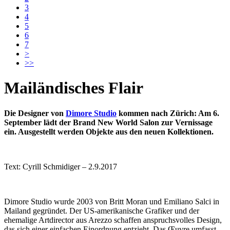
3
4
5
6
7
>
>>
Mailändisches Flair
Die Designer von
Dimore Studio
kommen nach Zürich: Am 6.
September lädt der Brand New World Salon zur Vernissage
ein. Ausgestellt werden Objekte aus den neuen Kollektionen.
Text: Cyrill Schmidiger – 2.9.2017
Dimore Studio wurde 2003 von Britt Moran und Emiliano Salci in
Mailand gegründet. Der US-amerikanische Grafiker und der
ehemalige Artdirector aus Arezzo schaffen anspruchsvolles Design,
das sich einer einfachen Einordnung entzieht. Das Œuvre umfasst