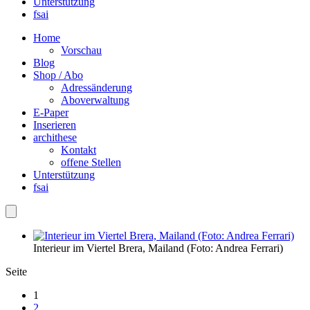
Unterstützung
fsai
Home
Vorschau
Blog
Shop / Abo
Adressänderung
Aboverwaltung
E-Paper
Inserieren
archithese
Kontakt
offene Stellen
Unterstützung
fsai
Interieur im Viertel Brera, Mailand (Foto: Andrea Ferrari)
Seite
1
2