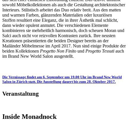
sowohl Möbelkollektionen als auch die Gestaltung architektonischer
Interieurs. Stilistisch arbeitet das Duo relativ breit. Aus den matten
und warmen Farben, glänzenden Materialien oder luxuriösen
Stoffen resultiert eine Eleganz, die in ihrer Ästhetik mal schlicht,
dann wieder opulent anmutet. Die verschiedenen Elemente
kombinieren sie mehrheitlich harmonisch, doch scheuen Moran und
Salci auch nicht vor reizvollen Kontrasten zurück. Ihre neusten
Kreationen präsentierten die beiden Designer bereits an der
Mailänder Möbelmesse im April 2017. Nun sind einige Produkte der
beiden Kollektionen
Progetto Non Finito
und
Progetto Tessuti
auch
im Brand New World Salon ausgestellt.
Die Vernissage findet am 6. September um 19.00 Uhr im Brand New World
Salon in Zürich statt. Die Ausstellung dauert bis zum 28. Oktober 2017.
Veranstaltung
Inside Monadnock