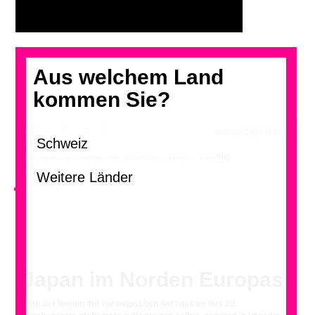
Aus welchem Land
kommen Sie?
Sverre Fehn: Pavillon der Nordischen Länder, Venedig
1962 (Foto: Stefano Graziani)
<
Japan im Norden Europas
Eine der Ikonen der norwegischen Architektur des 20.