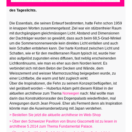
Jahrhunderts steht nicht in Norwegen selbst, sondern in Venedig.
Das Gebäude von Sverre Fehn ist ein Meisterwerk der Modulation
des Tageslichts.
Die Essentials, die seinen Entwurf bestimmten, hatte Fehn schon 1959
in knappen Worten zusammengefasst: Ziel war ein stützenfreier Raum
mit durchgängigem gleichmässigen Licht. Abstand und Dimensionen
der Dachträger wurden so gewählt, dass auch beim 68,5-Grad-Winkel
um die Sommersonnenwende kein direktes Licht einfallen und auch
kein Schatten entstehen kann. Der harte Kontrast zwischen Licht und
Schatten, wie er für den mediterranen Raum typisch ist, wurde hier
also aufgelöst zugunsten eines diffusen, fast neblig erscheinenden
Lichtkontinuums, wie man es eher aus dem Norden kennt. Es
verbindet sich mit dem Beton der Decken und Wände, dem
Weisszement und weisser Marmorzuschlag beigegeben wurde, zu
einer Lichtfarbe, die warm und fahl zugleich wirkt.
Über die Inspirationen, die Fehn zu seinem Konzept beflügelten, ist
viel gerätselt worden – Hubertus Adam geht diesem Rätsel in der
aktuellen
archithese
zum Thema
Norwegen
nach: Mal wollte man
darin das Konstruktionsraster des Dogenpalasts wiederfinden, mal
Anregungen durch Jean Prouvé. Eher als Ferment denn als Inspiration
könnte man die Auseinandersetzung mit Japan verstehen.
> Bestellen Sie jetzt die aktuelle
archithese
im Web-Shop
> Über den Schweizer Pavillon von Bruno Giacometti ist zu lesen in
archithese 5.2014 zum Thema Fundamental Palace.