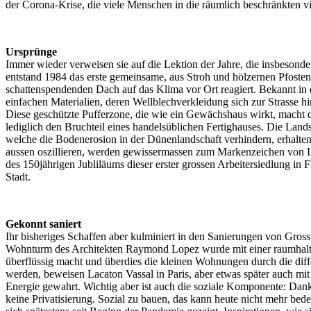
der Corona-Krise, die viele Menschen in die räumlich beschränkten
Ursprünge
Immer wieder verweisen sie auf die Lektion der Jahre, die insbesond
entstand 1984 das erste gemeinsame, aus Stroh und hölzernen Pfoste
schattenspendenden Dach auf das Klima vor Ort reagiert. Bekannt in 
einfachen Materialien, deren Wellblechverkleidung sich zur Strasse hi
Diese geschützte Pufferzone, die wie ein Gewächshaus wirkt, macht d
lediglich den Bruchteil eines handelsüblichen Fertighauses. Die Land
welche die Bodenerosion in der Dünenlandschaft verhindern, erhalte
aussen oszillieren, werden gewissermassen zum Markenzeichen von Lac
des 150jährigen Jubliläums dieser erster grossen Arbeitersiedlung i
Stadt.
Gekonnt saniert
Ihr bisheriges Schaffen aber kulminiert in den Sanierungen von Gro
Wohnturm des Architekten Raymond Lopez wurde mit einer raumhalt
überflüssig macht und überdies die kleinen Wohnungen durch die dif
werden, beweisen Lacaton Vassal in Paris, aber etwas später auch mi
Energie gewahrt. Wichtig aber ist auch die soziale Komponente: Da
keine Privatisierung. Sozial zu bauen, das kann heute nicht mehr bed