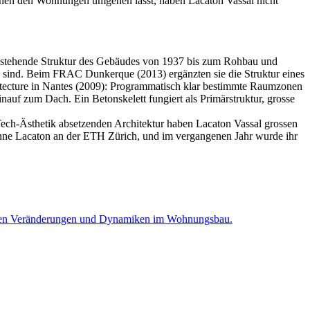
ischen den Wohnungen umgehen lässt, haben Lacaton Vassal nicht
bestehende Struktur des Gebäudes von 1937 bis zum Rohbau und
n sind. Beim FRAC Dunkerque (2013) ergänzten sie die Struktur eines
itecture in Nantes (2009): Programmatisch klar bestimmte Raumzonen
inauf zum Dach. Ein Betonskelett fungiert als Primärstruktur, grosse
-Tech-Ästhetik absetzenden Architektur haben Lacaton Vassal grossen
 Anne Lacaton an der ETH Zürich, und im vergangenen Jahr wurde ihr
on den Veränderungen und Dynamiken im Wohnungsbau.