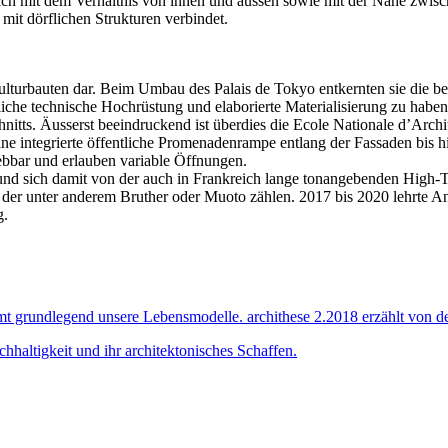
e sich mit dem Verhältnis von innen und aussen sowie mit der Nähe zw
 mit dörflichen Strukturen verbindet.
ulturbauten dar. Beim Umbau des Palais de Tokyo entkernten sie die 
iche technische Hochrüstung und elaborierte Materialisierung zu habe
itts. Äusserst beeindruckend ist überdies die Ecole Nationale d’Arch
eine integrierte öffentliche Promenadenrampe entlang der Fassaden bis h
ebbar und erlauben variable Öffnungen.
en und sich damit von der auch in Frankreich lange tonangebenden High
zu der unter anderem Bruther oder Muoto zählen. 2017 bis 2020 lehrte
g.
mmt grundlegend unsere Lebensmodelle. archithese 2.2018 erzählt v
haltigkeit und ihr architektonisches Schaffen.