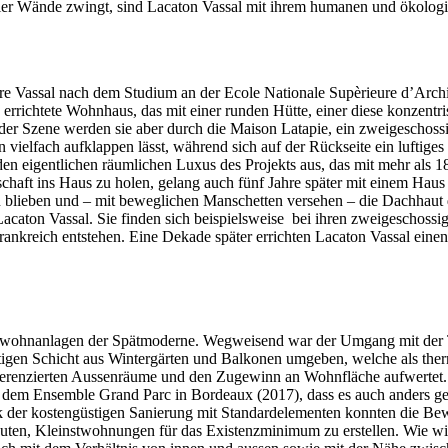
 vier Wände zwingt, sind Lacaton Vassal mit ihrem humanen und ökolog
ere Vassal nach dem Studium an der Ecole Nationale Supèrieure d’Arch
n errichtete Wohnhaus, das mit einer runden Hütte, einer diese konze
der Szene werden sie aber durch die Maison Latapie, ein zweigeschossi
n vielfach aufklappen lässt, während sich auf der Rückseite ein luftige
en eigentlichen räumlichen Luxus des Projekts aus, das mit mehr als 
schaft ins Haus zu holen, gelang auch fünf Jahre später mit einem Hau
n blieben und – mit beweglichen Manschetten versehen – die Dachhaut
aton Vassal. Sie finden sich beispielsweise bei ihren zweigeschossige
n Frankreich entstehen. Eine Dekade später errichten Lacaton Vassal e
sswohnanlagen der Spätmoderne. Wegweisend war der Umgang mit der To
igen Schicht aus Wintergärten und Balkonen umgeben, welche als th
ferenzierten Aussenräume und den Zugewinn an Wohnfläche aufwertet. W
t dem Ensemble Grand Parc in Bordeaux (2017), dass es auch anders geh
nk der kostengüstigen Sanierung mit Standardelementen konnten die B
euten, Kleinstwohnungen für das Existenzminimum zu erstellen. Wie wich