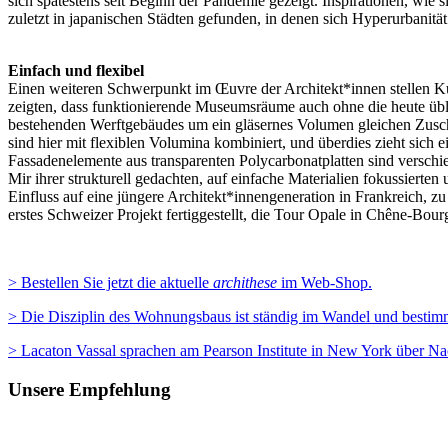
sich spätestens seit Beginn der Pandemie gezeigt. Inspirationen, wi
zuletzt in japanischen Städten gefunden, in denen sich Hyperurbanität
Einfach und flexibel
Einen weiteren Schwerpunkt im Œuvre der Architekt*innen stellen K
zeigten, dass funktionierende Museumsräume auch ohne die heute übl
bestehenden Werftgebäudes um ein gläsernes Volumen gleichen Zuschn
sind hier mit flexiblen Volumina kombiniert, und überdies zieht sich 
Fassadenelemente aus transparenten Polycarbonatplatten sind verschi
Mir ihrer strukturell gedachten, auf einfache Materialien fokussiert
Einfluss auf eine jüngere Architekt*innengeneration in Frankreich, 
erstes Schweizer Projekt fertiggestellt, die Tour Opale in Chêne-Bour
> Bestellen Sie jetzt die aktuelle
archithese
im Web-Shop.
> Die Disziplin des Wohnungsbaus ist ständig im Wandel und besti
> Lacaton Vassal sprachen am Pearson Institute in New York über Nach
Unsere Empfehlung