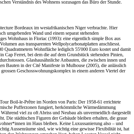
ischen Verständnis des Wohnens sozusagen das Büro der Stunde.
itecture Bordeaux im westafrikanischen Niger verbrachte. Hier
ntrisch umgebenden Wand und einem separat stehenden
ges Wohnhaus in Floriac (1993): eine eigentlich simple Box aus
s Volumen aus transparenten Wellpolycarbonatplatten anschliesst.
180 Quadratmetern Wohnfläche lediglich 55'000 Euro kostet und damit
s in Cap Ferret, bei dem die auf dem Grundstück stehenden Pinien,
 durchstossen. Glashausähnliche Anbauten, die zwischen innen und
n Bauten in der Cité Manifeste in Mulhouse (2005), die anlässlich
inen grossen Geschosswohnungskomplex in einem anderen Viertel der
ur Boil-le-Prêtre im Norden von Paris: Der 1958-61 errichtete
ermische Pufferzonen fungiert, herkömmliche Wärmedämmung
ährend viel zu oft Abriss und Neubau als unvermeidlich dargestellt
t. Die städtischen Figuren der Gebäude bleiben erhalten, die graue
ewohner*innen im Haus bleiben. Keine Luxussanierung also – und
tig Aussenräume sind, wie wichtig eine gewisse Flexibilität ist, hat