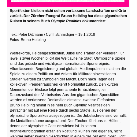
werden oftmals milliardenteure Infrastrukturen errichtet und ganze
Dörfer aus dem Boden gestampft. Nach den rauschenden
Sportfesten bleiben nicht selten verlassene Landschaften und Orte
zurück. Der Zürcher Fotograf Bruno Helbling hat diese gigantischen
Ruinen in seinem Buch
Olympic Realities
dokumentiert.
Text: Peter Dittmann / Cyrill Schmidiger – 19.1.2018
Fotos:
Bruno Helbling
Weltrekorde, Heldengeschichten, Jubel und Tränen der Verlierer. Für
jeweils zwei Wochen blickt die Welt auf eine Stadt. Olympische Spiele
sind das grösste und wichtigste internationale Sportereignis.
Allumfassende Begeisterung und globale Medienpräsenz machen die
Spiele zu einem Politikum und Anlass für Milliardeninvestitionen.
Stadien werden zu Symbolen der Macht. Doch nach Tagen des
kollektiven Freudenrausches kehrt Normalität zurück. Den kurzen
Momenten der Ekstase folgt permanente Ernüchterung, ein
Dauerzustand des Vorbeiseins. Aus den gigantischen Sportstätten
werden oft verlassene Denkmäler, einsame «weisse Elefanten».
Bruno Helbling nimmt in seinem Buch
Olympic Realities
den
Betrachter mit auf eine Reise durch sechs Städte, aus denen der
olympische Sportzirkus ausgezogen ist. Die Jubelschreie sind verhallt,
die Medaillenträume ausgeträumt. Der Zürcher führt uns zu Hüllen,
denen der olympische Geist entwichen ist. In seinen
Architekturfotografien erzählen Rost und Ruinen ihre eigenen, nicht
weniger sehenswerten Geschichten in einem der Zeit entrückten Licht.