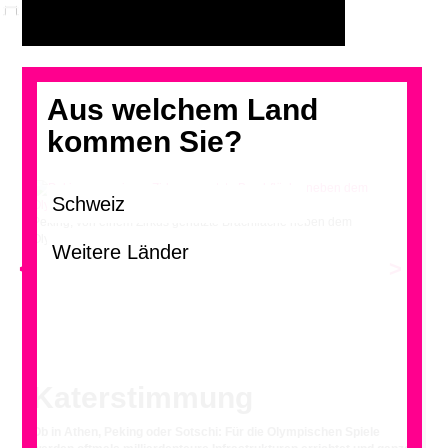
Aus welchem Land
kommen Sie?
Peking, von einem Zirkus genutzte Brachfläche neben dem
Olympiapark, 2013
<
>
Katerstimmung
Ob in Athen, Peking oder Sotschi: Für die Olympischen Spiele