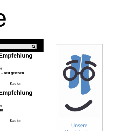
 Empfehlung
16
– neu gelesen
 Empfehlung
90
rm