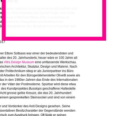
ich Ettore Sottsass in verschiedenen Disziplinen und
mtwerk. Viele Objekten aus seiner Feder sind heute
 Museum in Weil am Rhein. Eine Ausstellung im
ignprodukte, Fotografien und Schriften des
e Grundbedürfnisse des Menschen zu erforschen und
2017
gner Ettore Sottsass war einer der bedeutendsten und
alter des 20. Jahrhunderts; heuer wäre er 100 Jahre alt
das
Vitra Design Museum
eine umfassende Werkschau.
ischen Architektur, Skulptur, Design und Malerei. Nach
er Politechnikum stieg er als Juniorpartner ins Büro
t Arbeiten für den Bürogerätehersteller Olivetti sowie als
das in den 1980er-Jahren das Ende des Internationalen
iner der Väter der Postmoderne. Spürbar wird diese etwa
 des Kunstprojektes
Busstops
geschaffene Haltestelle
Acht grosse gelbe Kreuze, die das 20. Jahrhundert
f einem gesprenkelten Steinsockel und sind von einem
ter und Vordenker des Anit-Designs gesehen. Seine
räsentativen Besitzcharakter der Gegenstände wenden
erisch zum Ausdruck bringen. Oft fügte er seinen