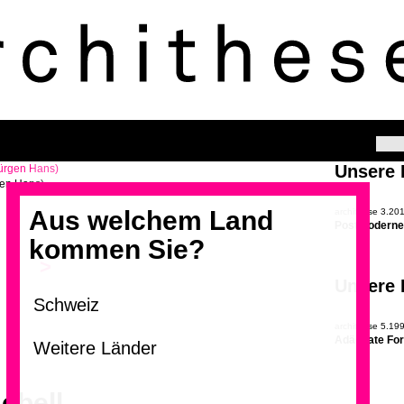
Unsere
gen Hans)
Aus welchem Land
archithese 3.20
Postmoderne 
kommen Sie?
>
Unsere
archithese 5.19
Adäquate Fo
Rebell