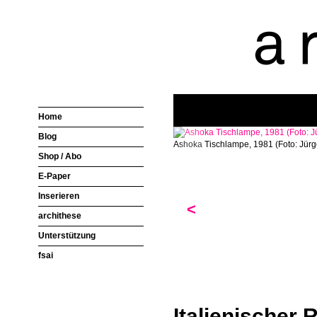
Home
Blog
Ashoka Tischlampe, 1981 (Foto: Jür
Shop / Abo
E-Paper
Inserieren
<
archithese
Unterstützung
fsai
Italienischer 