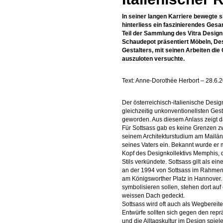
In seiner langen Karriere bewegte s
hinterliess ein faszinierendes Gesa
Teil der Sammlung des Vitra Design
Schaudepot präsentiert Möbeln, Des
Gestalters, mit seinen Arbeiten di
auszuloten versuchte.
Text: Anne-Dorothée Herbort – 28.6.
Der österreichisch-italienische Desi
gleichzeitig unkonventionellsten Gest
geworden. Aus diesem Anlass zeigt 
Für Sottsass gab es keine Grenzen zw
seinem Architekturstudium am Mailänd
seines Vaters ein. Bekannt wurde er mi
Kopf des Designkollektivs Memphis, 
Stils verkündete. Sottsass gilt als e
an der 1994 von Sottsass im Rahmen
am Königsworther Platz in Hannover. 
symbolisieren sollen, stehen dort au
weissen Dach gedeckt.
Sottsass wird oft auch als Wegberei
Entwürfe sollten sich gegen den rep
und die Alltagskultur im Design spiel