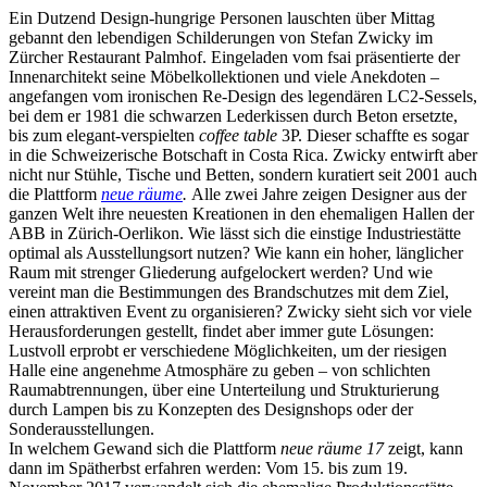
Ein Dutzend Design-hungrige Personen lauschten über Mittag
gebannt den lebendigen Schilderungen von Stefan Zwicky im
Zürcher Restaurant
Palmhof
. Eingeladen vom fsai präsentierte der
Innenarchitekt seine Möbelkollektionen und viele Anekdoten –
angefangen vom ironischen Re-Design des legendären LC2-Sessels,
bei dem er 1981 die schwarzen Lederkissen durch Beton ersetzte,
bis zum elegant-verspielten
coffee table
3P. Dieser schaffte es sogar
in die Schweizerische Botschaft in Costa Rica. Zwicky entwirft aber
nicht nur Stühle, Tische und Betten, sondern kuratiert seit 2001 auch
die Plattform
neue räume
.
Alle zwei Jahre zeigen Designer aus der
ganzen Welt ihre neuesten Kreationen in den ehemaligen Hallen der
ABB in Zürich-Oerlikon. Wie lässt sich die einstige Industriestätte
optimal als Ausstellungsort nutzen? Wie kann ein hoher, länglicher
Raum mit strenger Gliederung aufgelockert werden? Und wie
vereint man die Bestimmungen des Brandschutzes mit dem Ziel,
einen attraktiven Event zu organisieren? Zwicky sieht sich vor viele
Herausforderungen gestellt, findet aber immer gute Lösungen:
Lustvoll erprobt er verschiedene Möglichkeiten, um der riesigen
Halle eine angenehme Atmosphäre zu geben – von schlichten
Raumabtrennungen, über eine Unterteilung und Strukturierung
durch Lampen bis zu Konzepten des Designshops oder der
Sonderausstellungen.
In welchem Gewand sich die Plattform
neue räume 17
zeigt, kann
dann im Spätherbst erfahren werden: Vom 15. bis zum 19.