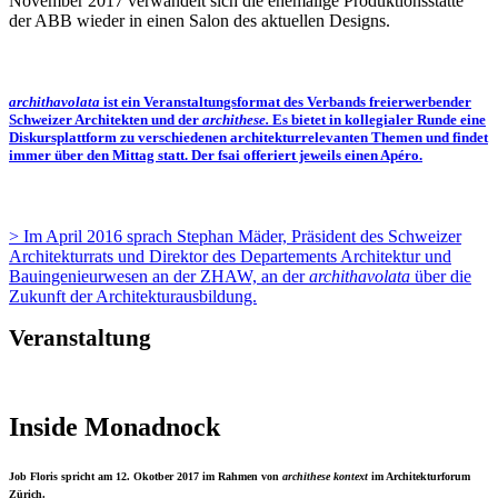
November 2017 verwandelt sich die ehemalige Produktionsstätte
der ABB wieder in einen Salon des aktuellen Designs.
archithavolata
ist ein Veranstaltungsformat des Verbands freierwerbender
Schweizer Architekten und der
archithese.
Es bietet in kollegialer Runde eine
Diskursplattform zu verschiedenen architekturrelevanten Themen und findet
immer über den Mittag statt. Der fsai offeriert jeweils einen Apéro.
> Im April 2016 sprach Stephan Mäder, Präsident des Schweizer
Architekturrats und Direktor des Departements Architektur und
Bauingenieurwesen an der ZHAW, an der
archithavolata
über die
Zukunft der Architekturausbildung.
Veranstaltung
Inside Monadnock
Job Floris spricht am 12. Okotber 2017 im Rahmen von
archithese kontext
im Architekturforum
Zürich.