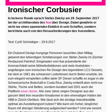
Ironischer Corbusier
In lockerer Runde sprach Stefan Zwicky
am 29. September
2017
bei der
archithavolata
des
fsai
über Design. Dabei gewährte er
nicht nur einen spannenden Einblick in sein Schaffen, sondern
berichtete auch von den Herausforderungen des Ausstellens.
Text: Cyrill Schmidiger – 29.9.2017
Ein Dutzend Design-hungrige Personen lauschten über Mittag
gebannt den lebendigen Schilderungen von Stefan Zwicky im Zürcher
Restaurant
Palmhof
. Eingeladen vom fsai präsentierte der
Innenarchitekt seine Möbelkollektionen und viele Anekdoten –
angefangen vom ironischen Re-Design des legendären LC2-Sessels,
bei dem er 1981 die schwarzen Lederkissen durch Beton ersetzte, bis
zum elegant-verspielten
coffee table
3P. Dieser schaffte es sogar in die
Schweizerische Botschaft in Costa Rica. Zwicky entwirft aber nicht nur
Stühle, Tische und Betten, sondern kuratiert seit 2001 auch die
Plattform
neue räume
.
Alle zwei Jahre zeigen Designer aus der
ganzen Welt ihre neuesten Kreationen in den ehemaligen Hallen der
ABB in Zürich-Oerlikon. Wie lässt sich die einstige Industriestätte
optimal als Ausstellungsort nutzen? Wie kann ein hoher, länglicher
Raum mit strenger Gliederung aufgelockert werden? Und wie vereint