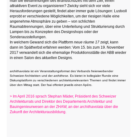
man die Bestimmungen des Brandschutzes mit dem Ziel, einen
attraktiven Event zu organisieren? Zwicky sieht sich vor viele
Herausforderungen gestellt, findet aber immer gute Lösungen: Lustvoll
erprobt er verschiedene Möglichkeiten, um der riesigen Halle eine
angenehme Atmosphäre zu geben – von schlichten
Raumabtrennungen, über eine Unterteilung und Strukturierung durch
Lampen bis zu Konzepten des Designshops oder der
Sonderausstellungen.
In welchem Gewand sich die Plattform
neue räume 17
zeigt, kann
dann im Spätherbst erfahren werden: Vom 15. bis zum 19. November
2017 verwandelt sich die ehemalige Produktionsstätte der ABB wieder
in einen Salon des aktuellen Designs.
archithavolata
ist ein Veranstaltungsformat des Verbands freierwerbender
Schweizer Architekten und der
archithese.
Es bietet in kollegialer Runde eine
Diskursplattform zu verschiedenen architekturrelevanten Themen und findet immer
über den Mittag statt. Der fsai offeriert jeweils einen Apéro.
> Im April 2016 sprach Stephan Mäder, Präsident des Schweizer
Architekturrats und Direktor des Departements Architektur und
Bauingenieurwesen an der ZHAW, an der
archithavolata
über die
Zukunft der Architekturausbildung.