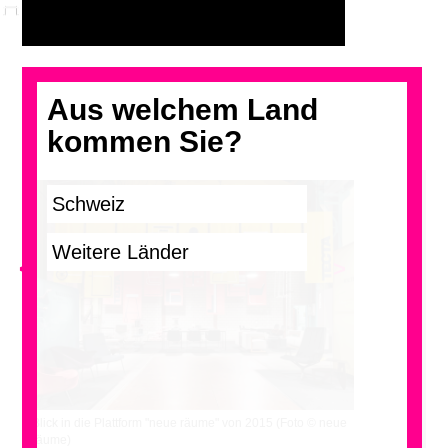
Aus welchem Land
kommen Sie?
<
>
Blick in die Plattform "neue räume" von 2015 (Foto © neue
räume)