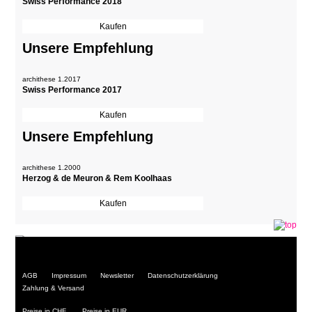
Swiss Performance 2018
Unsere Empfehlung
archithese 1.2017
Swiss Performance 2017
Unsere Empfehlung
archithese 1.2000
Herzog & de Meuron & Rem Koolhaas
Navigation
AGB
Impressum
Newsletter
Datenschutzerklärung
überspringen
Zahlung & Versand
Preise in CHF
Preise in EUR