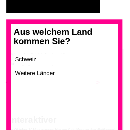
Aus welchem Land
kommen Sie?
Klicken und die Galerie in Grossformat blättern
Nordeingang am Scharounplatz
<
>
Interaktiver
Im Oktober 2016 gewannen Herzog & de Meuron den Wettbewerb