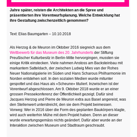
für das Museum des 20. Jahrhunderts in Berlin-Mitte. Jetzt, zwei
Jahre später, reisten die Architekten an die Spree und
präsentierten ihre Vorentwurfsplanung. Welche Entwicklung hat
ihre Gestaltung zwischenzeitlich genommen?
Text: Elias Baumgarten – 10.10.2018
Als Herzog & de Meuron im Oktober 2016 siegreich aus dem
Wettbewerb für das Museum des 20. Jahrhunderts
der Stiftung
Preußischer Kulturbesitz in Berlin-Mitte hervorgingen, mussten sie
einige Kritik einstecken. Viele nahmen Anstoss am Backsteinbau mit
markantem Satteldach, der zwischen Ludwig Mies van der Rohes
Neuer Nationalgalerie im Süden und Hans Scharous Philharmonie im
Norden entstehen soll. In den sozialen Medien wurde mitunter
gespottet und das Haus als «Scheune» tituliert. Inzwischen ist der
Vorentwurf abgeschlossen. Am 9. Oktober 2018 wurde er an einer
grossen Pressekonferenz der Öffentlichkeit gezeigt. Dafür sind
Jacques Herzog und Pierre de Meuron extra aus Basel angereist, was
den Stellenwert unterstreicht, den sie dem Projekt beimessen.
Vorweg: Wer in 2016 über die Form des geplanten Baukörpers klagte,
wird auch weiterhin Mühe mit dem Projekt haben. Denn an dieser
wurde erwartungsgemäss nichts geändert. Dafür aber wurde an der
Interaktion zwischen Museum und Stadtraum geschraubt.