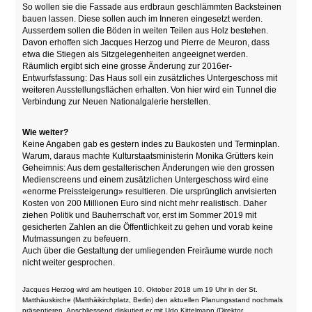
So wollen sie die Fassade aus erdbraun geschlämmten Backsteinen
bauen lassen. Diese sollen auch im Inneren eingesetzt werden.
Ausserdem sollen die Böden in weiten Teilen aus Holz bestehen.
Davon erhoffen sich Jacques Herzog und Pierre de Meuron, dass
etwa die Stiegen als Sitzgelegenheiten angeeignet werden.
Räumlich ergibt sich eine grosse Änderung zur 2016er-
Entwurfsfassung: Das Haus soll ein zusätzliches Untergeschoss mit
weiteren Ausstellungsflächen erhalten. Von hier wird ein Tunnel die
Verbindung zur Neuen Nationalgalerie herstellen.
Wie weiter?
Keine Angaben gab es gestern indes zu Baukosten und Terminplan.
Warum, daraus machte Kulturstaatsministerin Monika Grütters kein
Geheimnis: Aus dem gestalterischen Änderungen wie den grossen
Medienscreens und einem zusätzlichen Untergeschoss wird eine
«enorme Preissteigerung» resultieren. Die ursprünglich anvisierten
Kosten von 200 Millionen Euro sind nicht mehr realistisch. Daher
ziehen Politik und Bauherrschaft vor, erst im Sommer 2019 mit
gesicherten Zahlen an die Öffentlichkeit zu gehen und vorab keine
Mutmassungen zu befeuern.
Auch über die Gestaltung der umliegenden Freiräume wurde noch
nicht weiter gesprochen.
Jacques Herzog wird am heutigen 10. Oktober 2018 um 19 Uhr in der St.
Matthäuskirche (Matthäikirchplatz, Berlin) den aktuellen Planungsstand nochmals
präsentieren. Anschliessend diskutiert er mit Udo Kittelmann (Direktor