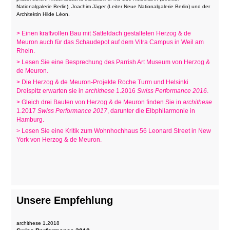
Nationalgalerie Berlin), Joachim Jäger (Leiter Neue Nationalgalerie Berlin) und der
Architektin Hilde Léon.
> Einen kraftvollen Bau mit Satteldach gestalteten Herzog & de
Meuron auch für das Schaudepot auf dem Vitra Campus in Weil am
Rhein.
> Lesen Sie eine Besprechung des Parrish Art Museum von Herzog &
de Meuron.
> Die Herzog & de Meuron-Projekte Roche Turm und Helsinki
Dreispitz erwarten sie in
archithese
1.2016
Swiss Performance 2016
.
> Gleich drei Bauten von Herzog & de Meuron finden Sie in
archithese
1.2017
Swiss Performance 2017
, darunter die Elbphilarmonie in
Hamburg.
> Lesen Sie eine Kritik zum
Wohnhochhaus 56 Leonard Street in New
York von Herzog & de Meuron.
Unsere Empfehlung
archithese 1.2018