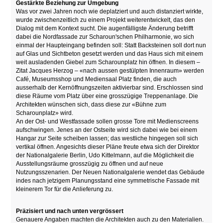
Gestärkte Beziehung zur Umgebung
Was vor zwei Jahren noch wie deplatziert und auch distanziert wirkte,
wurde zwischenzeitlich zu einem Projekt weiterentwickelt, das den
Dialog mit dem Kontext sucht. Die augenfälligste Änderung betrifft
dabei die Nordfassade zur Scharoun'schen Philharmonie, wo sich
einmal der Haupteingang befinden soll: Statt Backsteinen soll dort nun
auf Glas und Sichtbeton gesetzt werden und das Haus sich mit einem
weit ausladenden Giebel zum Scharounplatz hin öffnen. In diesem –
Zitat Jacques Herzog – «nach aussen gestülpten Innenraum» werden
Café, Museumsshop und Mediensaal Platz finden, die auch
ausserhalb der Kernöffnungszeiten aktivierbar sind. Erschlossen sind
diese Räume vom Platz über eine grosszügige Treppenanlage. Die
Architekten wünschen sich, dass diese zur «Bühne zum
Scharounplatz» wird.
An der Ost- und Westfassade sollen grosse Tore mit Medienscreens
aufschwingen. Jenes an der Ostseite wird sich dabei wie bei einem
Hangar zur Seite scheiben lassen; das westliche hingegen soll sich
vertikal öffnen. Angesichts dieser Pläne freute etwa sich der Direktor
der Nationalgalerie Berlin, Udo Kittelmann, auf die Möglichkeit die
Ausstellungsräume grosszügig zu öffnen und auf neue
Nutzungsszenarien. Der Neuen Nationalgalerie wendet das Gebäude
indes nach jetzigem Planungsstand eine symmetrische Fassade mit
kleinerem Tor für die Anlieferung zu.
Präzisiert und nach unten vergrössert
Genauere Angaben machten die Architekten auch zu den Materialien.