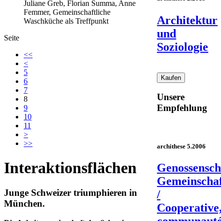
Juliane Greb, Florian Summa, Anne
Femmer, Gemeinschaftliche
Architektur
Waschküche als Treffpunkt
und
Seite
Soziologie
<<
<
5
6
7
Unsere
8
Empfehlung
9
10
11
>
>>
archithese 5.2006
Interaktionsflächen
Genossensch
Gemeinscha
Junge Schweizer triumphieren in
/
München.
Cooperative