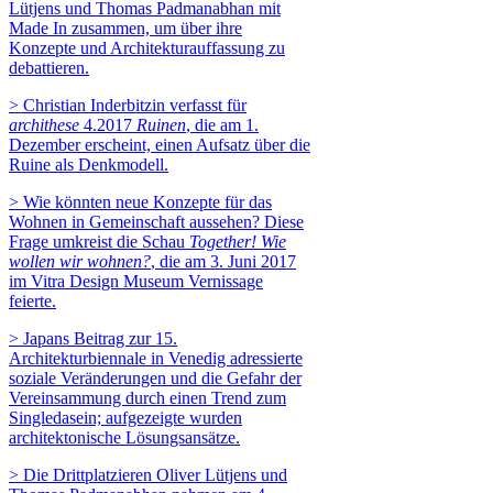
Lütjens und Thomas Padmanabhan mit
Made In zusammen, um über ihre
Konzepte und Architekturauffassung zu
debattieren.
> Christian Inderbitzin verfasst für
archithese
4.2017
Ruinen
, die am 1.
Dezember erscheint, einen Aufsatz über die
Ruine als Denkmodell.
> Wie könnten neue Konzepte für das
Wohnen in Gemeinschaft aussehen? Diese
Frage umkreist die Schau
Together! Wie
wollen wir wohnen?
, die am 3. Juni 2017
im Vitra Design Museum Vernissage
feierte.
> Japans Beitrag zur 15.
Architekturbiennale in Venedig adressierte
soziale Veränderungen und die Gefahr der
Vereinsammung durch einen Trend zum
Singledasein; aufgezeigte wurden
architektonische Lösungsansätze.
> Die Drittplatzieren Oliver Lütjens und