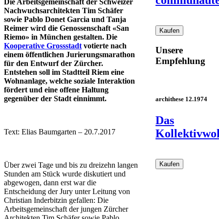
communaut
Die Arbeitsgemeinschaft der Schweizer
Nachwuchsarchitekten Tim Schäfer
sowie Pablo Donet Garcia und Tanja
Reimer wird die Genossenschaft «San
Riemo» in München gestalten. Die
Kooperative Grossstadt
votierte nach
Unsere
einem öffentlichen Jurierungsmarathon
Empfehlung
für den Entwurf der Zürcher.
Entstehen soll im Stadtteil Riem eine
Wohnanlage, welche soziale Interaktion
fördert und eine offene Haltung
gegenüber der Stadt einnimmt.
archithese 12.1974
Das
Kollektivwo
Text: Elias Baumgarten – 20.7.2017
Über zwei Tage und bis zu dreizehn langen
Stunden am Stück wurde diskutiert und
abgewogen, dann erst war die
Entscheidung der Jury unter Leitung von
Christian Inderbitzin gefallen: Die
Arbeitsgemeinschaft der jungen Zürcher
Architekten Tim Schäfer sowie Pablo