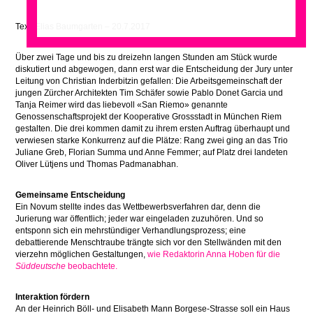
Text: Elias Baumgarten – 20.7.2017
Über zwei Tage und bis zu dreizehn langen Stunden am Stück wurde
diskutiert und abgewogen, dann erst war die Entscheidung der Jury unter
Leitung von Christian Inderbitzin gefallen: Die Arbeitsgemeinschaft der
jungen Zürcher Architekten Tim Schäfer sowie Pablo Donet Garcia und
Tanja Reimer wird das liebevoll «San Riemo» genannte
Genossenschaftsprojekt der Kooperative Grossstadt in München Riem
gestalten. Die drei kommen damit zu ihrem ersten Auftrag überhaupt und
verwiesen starke Konkurrenz auf die Plätze: Rang zwei ging an das Trio
Juliane Greb, Florian Summa und Anne Femmer; auf Platz drei landeten
Oliver Lütjens und Thomas Padmanabhan.
Gemeinsame Entscheidung
Ein Novum stellte indes das Wettbewerbsverfahren dar, denn die
Jurierung war öffentlich; jeder war eingeladen zuzuhören. Und so
entsponn sich ein mehrstündiger Verhandlungsprozess; eine
debattierende Menschtraube trängte sich vor den Stellwänden mit den
vierzehn möglichen Gestaltungen,
wie Redaktorin Anna Hoben für die
Süddeutsche
beobachtete.
Interaktion fördern
An der Heinrich Böll- und Elisabeth Mann Borgese-Strasse soll ein Haus