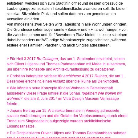
entstehen, welches sich zum Stadt hin öffnet und dessen grosszügige
Laubengänge zur sozialen Interaktionsfläche avancieren soll. So bieten
sie etwa Sitzmöbeln Platz und sollen dadurch zum gemeinsamen
Verweilen einladen.
Von mindestens zwei Seiten wird Tageslicht in alle Wohnungen dringen.
Die Grundrisse sehen sogenannte «Basis-» und «Filialwohnungen» vor,
die zwischen einem und fünf Bewohnern Platz bieten. Letztere scheinen
dabei besonders auf WG-artige Wohnkonzepte zugeschnitten, während
erstere eher Familien, Pärchen und auch Singles adressieren.
> Für Heft 3.2017
Bri-Collagen
, das am 1. September erscheint, setzen
sich Oliver Lütjens und Thomas Padmanabhan mit Made In zusammen,
um über ihre Konzepte und Architekturauffassung zu debattieren.
> Christian Inderbitzin verfasst für
archithese
4.2017
Ruinen
, die am 1.
Dezember erscheint, einen Aufsatz über die Ruine als Denkmodell.
> Wie könnten neue Konzepte für das Wohnen in Gemeinschaft
aussehen? Diese Frage umkreist die Schau
Together! Wie wollen wir
wohnen?
, die am 3. Juni 2017 im Vitra Design Museum Vernissage
feierte.
> Japans Beitrag zur 15. Architekturbiennale in Venedig adressierte
soziale Veränderungen und die Gefahr der Vereinsammung durch einen
Trend zum Singledasein; aufgezeigte wurden architektonische
Lösungsansätze.
> Die Drittplatzieren Oliver Lütjens und Thomas Padmanabhan nahmen