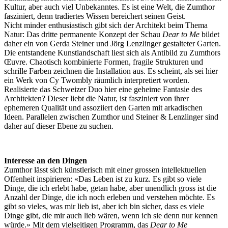
Kultur, aber auch viel Unbekanntes. Es ist eine Welt, die Zumthor
fasziniert, denn tradiertes Wissen bereichert seinen Geist.
Nicht minder enthusiastisch gibt sich der Architekt beim Thema
Natur: Das dritte permanente Konzept der Schau
Dear to Me
bildet
daher ein von Gerda Steiner und Jörg Lenzlinger gestalteter Garten.
Die entstandene Kunstlandschaft liest sich als Antibild zu Zumthors
Œuvre. Chaotisch kombinierte Formen, fragile Strukturen und
schrille Farben zeichnen die Installation aus. Es scheint, als sei hier
ein Werk von Cy Twombly räumlich interpretiert worden.
Realisierte das Schweizer Duo hier eine geheime Fantasie des
Architekten? Dieser liebt die Natur, ist fasziniert von ihrer
ephemeren Qualität und assoziiert den Garten mit arkadischen
Ideen. Parallelen zwischen Zumthor und Steiner & Lenzlinger sind
daher auf dieser Ebene zu suchen.
Interesse an den Dingen
Zumthor lässt sich künstlerisch mit einer grossen intellektuellen
Offenheit inspirieren: «Das Leben ist zu kurz. Es gibt so viele
Dinge, die ich erlebt habe, getan habe, aber unendlich gross ist die
Anzahl der Dinge, die ich noch erleben und verstehen möchte. Es
gibt so vieles, was mir lieb ist, aber ich bin sicher, dass es viele
Dinge gibt, die mir auch lieb wären, wenn ich sie denn nur kennen
würde.» Mit dem vielseitigen Programm, das
Dear to Me