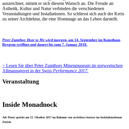
auszeichnet, nimmt er sich diesem Wunsch an. Die Freude an
Ästhetik, Kultur und Natur verbinden die verschiedenen
Veranstaltungen und Installationen. So schliesst sich auch der Kreis
zu seiner Architektur, die eine Hommage an das Leben darstellt.
Peter Zumthor. Dear to Me w
ird morgen, am 14. September im Kunsthaus
Bregenz eröffnet
und
dauert bis zum 7. Januar 2018.
> Lesen Sie über Peter Zumthors Minenmuseum im norwegischen
Allmannajuvet in der
Swiss Performance 2017
.
Veranstaltung
Inside Monadnock
Job Floris spricht am 12. Okotber 2017 im Rahmen von
archithese kontext
im Architekturforum
Zürich.