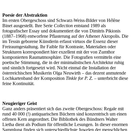
Poesie der Abstraktion
Im ersten Obergeschoss sind Schwarz-Weiss-Bilder von Hélène
Binet ausgestellt. Ihre Serie
Collection
entstand 1989 als
fotografischer Essay und dokumentiert die von Dimitris Pikionis
(1887–1968) entworfene Pflasterung auf der Athener Akropolis. Die
im Tessin geborene Künstlerin erfasst virtuos die Essenz dieser
Freiraumgestaltung. Ihr Faible für Kontraste, Materialien oder
Strukturen korrespondiert hier exzellent mit der von Zumthor
komponierten Raumatmosphäre. Die Fotografien vermitteln eine
poetische Stimmung, die in der minimalistischen Architektur ruhig
und sinnlich fortgesetzt wird. Nicht einmal die Installation der
österreichischen Musikerin Olga Neuwirth – das dezent anmutende
Lochkartenband der Komposition
Tinkle for P. Z.
– unterbricht diese
feine Kontinuität.
Neugieriger Geist
Ganz anders präsentiert sich das zweite Obergeschoss: Regale mit
rund 40 000 (!) antiquarischen Büchern sind konzentrisch um einen
offenen Kern angeordnet. Die Bibliothek des Bündners Walter
Lietha dient als Podium für öffentliche Lesungen. In dieser enormen
Sammlung finden sich unterschiedlichste Juwelen der menschlichen