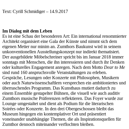
Text: Cyrill Schmidiger – 14.9.2017
Im Dialog mit dem Leben
Es ist eine Schau der besonderen Art: Ein international renommierter
Architekt organisiert eine Gala der Künste und nimmt sich dem
eigenen Metier nur minim an. Zumthors Baukunst wird in seinem
unkonventionellen Ausstellungskonzept nur indirekt thematisiert.
Der ausgebildete Möbelschreiner spricht bis im Januar 2018 immer
sonntags mit Menschen, die ihn interessieren und durch ihr Denken
oder kulturelles Engagement anregen. Nach dem Motto
Dear to Me
sind rund 160 anspruchsvolle Veranstaltungen zu erleben.
Gespräche, Lesungen oder Konzerte mit Philosophen, Musikern
oder auch Naturwissenschaftlern versprechen ein ambitioniertes und
überraschendes Programm. Das Kunsthaus mutiert dadurch zu
einem Ensemble gestapelter Bühnen, die visuell wie auch auditiv
Zumthors musische Präferenzen reflektieren. Das Foyer wurde zur
Lounge umgestaltet und dient als Podium für die literarischen
Soirées oder Konzerte. In den drei Obergeschossen bleibt das
Museum hingegen ein kontemplativer Ort und präsentiert
voneinander unabhängige Themen, die als Inspirationsquellen für
Zumthor dennoch miteinander verflochten bleiben.