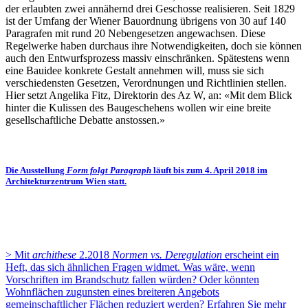
der erlaubten zwei annähernd drei Geschosse realisieren. Seit 1829
ist der Umfang der Wiener Bauordnung übrigens von 30 auf 140
Paragrafen mit rund 20 Nebengesetzen angewachsen. Diese
Regelwerke haben durchaus ihre Notwendigkeiten, doch sie können
auch den Entwurfsprozess massiv einschränken. Spätestens wenn
eine Bauidee konkrete Gestalt annehmen will, muss sie sich
verschiedensten Gesetzen, Verordnungen und Richtlinien stellen.
Hier setzt Angelika Fitz, Direktorin des Az W, an: «Mit dem Blick
hinter die Kulissen des Baugeschehens wollen wir eine breite
gesellschaftliche Debatte anstossen.»
Die Ausstellung
Form folgt Paragraph
läuft bis zum 4. April 2018 im
Architekturzentrum Wien statt.
> Mit
archithese
2.2018
Normen vs. Deregulation
erscheint ein
Heft, das sich ähnlichen Fragen widmet. Was wäre, wenn
Vorschriften im Brandschutz fallen würden? Oder könnten
Wohnflächen zugunsten eines breiteren Angebots
gemeinschaftlicher Flächen reduziert werden? Erfahren Sie mehr