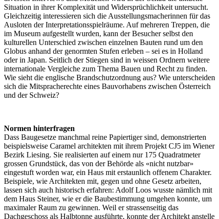
Situation in ihrer Komplexität und Widersprüchlichkeit untersucht.
Gleichzeitig interessieren sich die Ausstellungsmacherinnen für das
Ausloten der Interpretationsspielräume. Auf mehreren Treppen, die
im Museum aufgestellt wurden, kann der Besucher selbst den
kulturellen Unterschied zwischen einzelnen Bauten rund um den
Globus anhand der genormten Stufen erleben – sei es in Holland
oder in Japan. Seitlich der Stiegen sind in weissen Ordnern weitere
internationale Vergleiche zum Thema Bauen und Recht zu finden.
Wie sieht die englische Brandschutzordnung aus? Wie unterscheiden
sich die Mitspracherechte eines Bauvorhabens zwischen Österreich
und der Schweiz?
Normen hinterfragen
Dass Baugesetze manchmal reine Papiertiger sind, demonstrierten
beispielsweise Caramel architekten mit ihrem Projekt CJ5 im Wiener
Bezirk Liesing. Sie realisierten auf einem nur 175 Quadratmeter
grossen Grundstück, das von der Behörde als «nicht nutzbar»
eingestuft worden war, ein Haus mit erstaunlich offenem Charakter.
Beispiele, wie Architekten mit, gegen und ohne Gesetz arbeiten,
lassen sich auch historisch erfahren: Adolf Loos wusste nämlich mit
dem Haus Steiner, wie er die Baubestimmung umgehen konnte, um
maximaler Raum zu gewinnen. Weil er strassenseitig das
Dachgeschoss als Halbtonne ausführte, konnte der Architekt anstelle