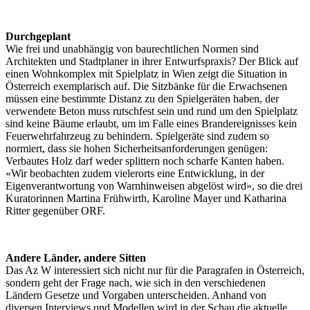
Durchgeplant
Wie frei und unabhängig von baurechtlichen Normen sind
Architekten und Stadtplaner in ihrer Entwurfspraxis? Der Blick auf
einen Wohnkomplex mit Spielplatz in Wien zeigt die Situation in
Österreich exemplarisch auf. Die Sitzbänke für die Erwachsenen
müssen eine bestimmte Distanz zu den Spielgeräten haben, der
verwendete Beton muss rutschfest sein und rund um den Spielplatz
sind keine Bäume erlaubt, um im Falle eines Brandereignisses kein
Feuerwehrfahrzeug zu behindern. Spielgeräte sind zudem so
normiert, dass sie hohen Sicherheitsanforderungen genügen:
Verbautes Holz darf weder splittern noch scharfe Kanten haben.
«Wir beobachten zudem vielerorts eine Entwicklung, in der
Eigenverantwortung von Warnhinweisen abgelöst wird», so die drei
Kuratorinnen Martina Frühwirth, Karoline Mayer und Katharina
Ritter gegenüber ORF.
Andere Länder, andere Sitten
Das Az W interessiert sich nicht nur für die Paragrafen in Österreich,
sondern geht der Frage nach, wie sich in den verschiedenen
Ländern Gesetze und Vorgaben unterscheiden. Anhand von
diversen Interviews und Modellen wird in der Schau die aktuelle