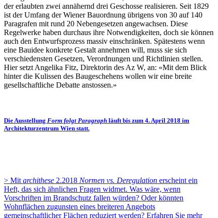
der erlaubten zwei annähernd drei Geschosse realisieren. Seit 1829
ist der Umfang der Wiener Bauordnung übrigens von 30 auf 140
Paragrafen mit rund 20 Nebengesetzen angewachsen. Diese
Regelwerke haben durchaus ihre Notwendigkeiten, doch sie können
auch den Entwurfsprozess massiv einschränken. Spätestens wenn
eine Bauidee konkrete Gestalt annehmen will, muss sie sich
verschiedensten Gesetzen, Verordnungen und Richtlinien stellen.
Hier setzt Angelika Fitz, Direktorin des Az W, an: «Mit dem Blick
hinter die Kulissen des Baugeschehens wollen wir eine breite
gesellschaftliche Debatte anstossen.»
Die Ausstellung
Form folgt Paragraph
läuft bis zum 4. April 2018 im
Architekturzentrum Wien statt.
> Mit
archithese
2.2018
Normen vs. Deregulation
erscheint ein
Heft, das sich ähnlichen Fragen widmet. Was wäre, wenn
Vorschriften im Brandschutz fallen würden? Oder könnten
Wohnflächen zugunsten eines breiteren Angebots
gemeinschaftlicher Flächen reduziert werden? Erfahren Sie mehr