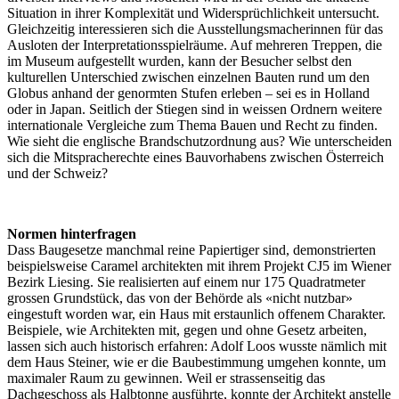
Situation in ihrer Komplexität und Widersprüchlichkeit untersucht.
Gleichzeitig interessieren sich die Ausstellungsmacherinnen für das
Ausloten der Interpretationsspielräume. Auf mehreren Treppen, die
im Museum aufgestellt wurden, kann der Besucher selbst den
kulturellen Unterschied zwischen einzelnen Bauten rund um den
Globus anhand der genormten Stufen erleben – sei es in Holland
oder in Japan. Seitlich der Stiegen sind in weissen Ordnern weitere
internationale Vergleiche zum Thema Bauen und Recht zu finden.
Wie sieht die englische Brandschutzordnung aus? Wie unterscheiden
sich die Mitspracherechte eines Bauvorhabens zwischen Österreich
und der Schweiz?
Normen hinterfragen
Dass Baugesetze manchmal reine Papiertiger sind, demonstrierten
beispielsweise Caramel architekten mit ihrem Projekt CJ5 im Wiener
Bezirk Liesing. Sie realisierten auf einem nur 175 Quadratmeter
grossen Grundstück, das von der Behörde als «nicht nutzbar»
eingestuft worden war, ein Haus mit erstaunlich offenem Charakter.
Beispiele, wie Architekten mit, gegen und ohne Gesetz arbeiten,
lassen sich auch historisch erfahren: Adolf Loos wusste nämlich mit
dem Haus Steiner, wie er die Baubestimmung umgehen konnte, um
maximaler Raum zu gewinnen. Weil er strassenseitig das
Dachgeschoss als Halbtonne ausführte, konnte der Architekt anstelle