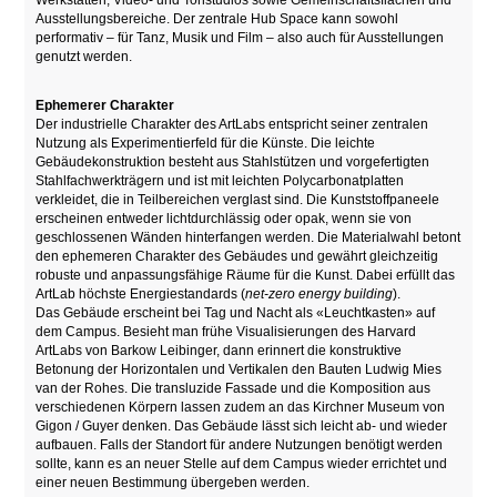
Ausstellungsbereiche. Der zentrale Hub Space kann sowohl
performativ – für Tanz, Musik und Film – also auch für Ausstellungen
genutzt werden.
Ephemerer Charakter
Der industrielle Charakter des ArtLabs entspricht seiner zentralen
Nutzung als Experimentierfeld für die Künste. Die leichte
Gebäudekonstruktion besteht aus Stahlstützen und vorgefertigten
Stahlfachwerkträgern und ist mit leichten Polycarbonatplatten
verkleidet, die in Teilbereichen verglast sind. Die Kunststoffpaneele
erscheinen entweder lichtdurchlässig oder opak, wenn sie von
geschlossenen Wänden hinterfangen werden. Die Materialwahl betont
den ephemeren Charakter des Gebäudes und gewährt gleichzeitig
robuste und anpassungsfähige Räume für die Kunst. Dabei erfüllt das
ArtLab höchste Energiestandards (
net-zero energy building
).
Das Gebäude erscheint bei Tag und Nacht als «Leuchtkasten» auf
dem Campus. Besieht man frühe Visualisierungen des Harvard
ArtLabs von Barkow Leibinger, dann erinnert die konstruktive
Betonung der Horizontalen und Vertikalen den Bauten Ludwig Mies
van der Rohes. Die transluzide Fassade und die Komposition aus
verschiedenen Körpern lassen zudem an das Kirchner Museum von
Gigon / Guyer denken. Das Gebäude lässt sich leicht ab- und wieder
aufbauen. Falls der Standort für andere Nutzungen benötigt werden
sollte, kann es an neuer Stelle auf dem Campus wieder errichtet und
einer neuen Bestimmung übergeben werden.