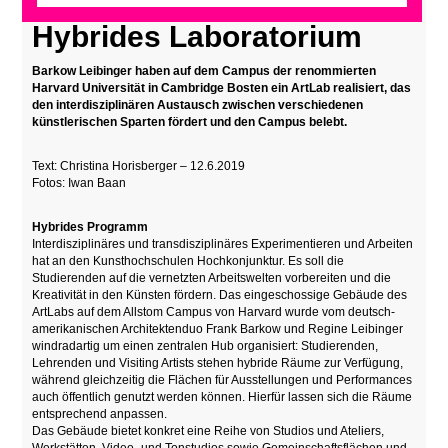
Hybrides Laboratorium
Barkow Leibinger haben auf dem Campus der renommierten
Harvard Universität in Cambridge Bosten ein ArtLab realisiert, das
den interdisziplinären Austausch zwischen verschiedenen
künstlerischen Sparten fördert und den Campus belebt.
Text: Christina Horisberger – 12.6.2019
Fotos: Iwan Baan
Hybrides Programm
Interdisziplinäres und transdisziplinäres Experimentieren und Arbeiten
hat an den Kunsthochschulen Hochkonjunktur. Es soll die
Studierenden auf die vernetzten Arbeitswelten vorbereiten und die
Kreativität in den Künsten fördern. Das eingeschossige Gebäude des
ArtLabs auf dem Allstom Campus von Harvard wurde vom deutsch-
amerikanischen Architektenduo Frank Barkow und Regine Leibinger
windradartig um einen zentralen Hub organisiert: Studierenden,
Lehrenden und Visiting Artists stehen hybride Räume zur Verfügung,
während gleichzeitig die Flächen für Ausstellungen und Performances
auch öffentlich genutzt werden können. Hierfür lassen sich die Räume
entsprechend anpassen.
Das Gebäude bietet konkret eine Reihe von Studios und Ateliers,
Werkstätten, Video- und Tonstudios sowie Gemeinschaftsflächen und