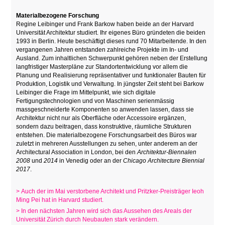
Materialbezogene Forschung
Regine Leibinger und Frank Barkow haben beide an der Harvard
Universität Architektur studiert. Ihr eigenes Büro gründeten die beiden
1993 in Berlin. Heute beschäftigt dieses rund 70 Mitarbeitende. In den
vergangenen Jahren entstanden zahlreiche Projekte im In- und
Ausland. Zum inhaltlichen Schwerpunkt gehören neben der Erstellung
langfristiger Masterpläne zur Standortentwicklung vor allem die
Planung und Realisierung repräsentativer und funktionaler Bauten für
Produktion, Logistik und Verwaltung. In jüngster Zeit steht bei Barkow
Leibinger die Frage im Mittelpunkt, wie sich digitale
Fertigungstechnologien und von Maschinen serienmässig
massgeschneiderte Komponenten so anwenden lassen, dass sie
Architektur nicht nur als Oberfläche oder Accessoire ergänzen,
sondern dazu beitragen, dass konstruktive, räumliche Strukturen
entstehen. Die materialbezogene Forschungsarbeit des Büros war
zuletzt in mehreren Ausstellungen zu sehen, unter anderem an der
Architectural Association in London, bei den
Architektur-Biennalen
2008
und
2014
in Venedig oder an der
Chicago Architecture Biennial
2017
.
> Auch der im Mai verstorbene Architekt und Pritzker-Preisträger Ieoh
Ming Pei hat in Harvard studiert.
>
In den nächsten Jahren wird sich das Aussehen des Areals der
Universität Zürich durch Neubauten stark verändern.