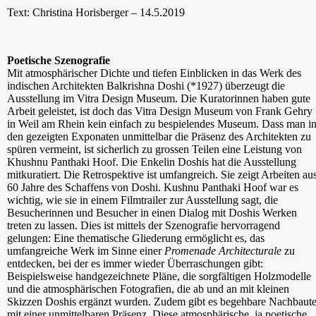
Text: Christina Horisberger – 14.5.2019
Poetische Szenografie
Mit atmosphärischer Dichte und tiefen Einblicken in das Werk des
indischen Architekten Balkrishna Doshi (*1927) überzeugt die
Ausstellung im Vitra Design Museum. Die Kuratorinnen haben gute
Arbeit geleistet, ist doch das Vitra Design Museum von Frank Gehry
in Weil am Rhein kein einfach zu bespielendes Museum. Dass man i
den gezeigten Exponaten unmittelbar die Präsenz des Architekten zu
spüren vermeint, ist sicherlich zu grossen Teilen eine Leistung von
Khushnu Panthaki Hoof. Die Enkelin Doshis hat die Ausstellung
mitkuratiert. Die Retrospektive ist umfangreich. Sie zeigt Arbeiten au
60 Jahre des Schaffens von Doshi. Kushnu Panthaki Hoof war es
wichtig, wie sie in einem Filmtrailer zur Ausstellung sagt, die
Besucherinnen und Besucher in einen Dialog mit Doshis Werken
treten zu lassen. Dies ist mittels der Szenografie hervorragend
gelungen: Eine thematische Gliederung ermöglicht es, das
umfangreiche Werk im Sinne einer
Promenade Architecturale
zu
entdecken, bei der es immer wieder Überraschungen gibt:
Beispielsweise handgezeichnete Pläne, die sorgfältigen Holzmodelle
und die atmosphärischen Fotografien, die ab und an mit kleinen
Skizzen Doshis ergänzt wurden. Zudem gibt es begehbare Nachbaut
mit einer unmittelbaren Präsenz. Diese atmosphärische, ja poetische