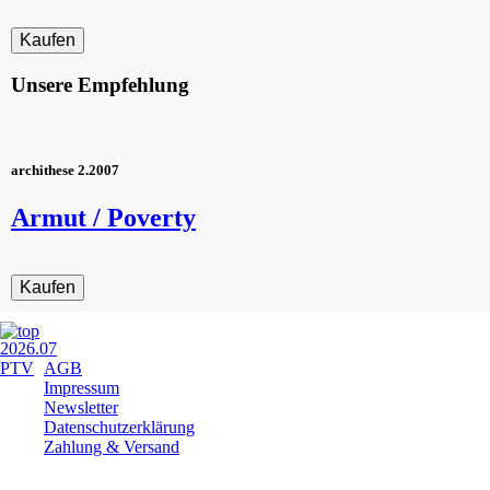
Unsere Empfehlung
archithese 2.2007
Armut / Poverty
Navigation
AGB
überspringen
Impressum
Newsletter
Datenschutzerklärung
Zahlung & Versand