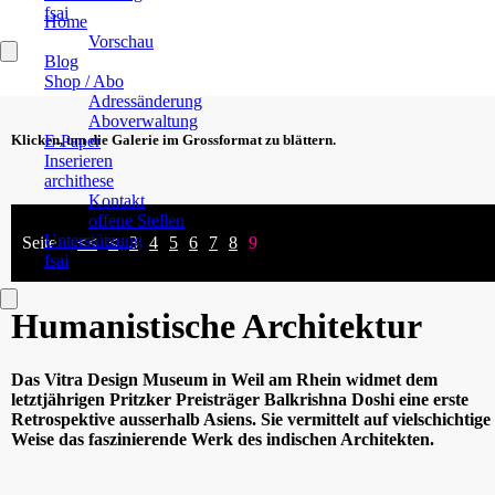
fsai
Home
Vorschau
Blog
Shop / Abo
Adressänderung
Aboverwaltung
E-Paper
Klicken, um die Galerie im Grossformat zu blättern.
Inserieren
archithese
Kontakt
offene Stellen
Unterstützung
Seite
<<
<
3
4
5
6
7
8
9
fsai
Humanistische Architektur
Das Vitra Design Museum in Weil am Rhein widmet dem
letztjährigen Pritzker Preisträger Balkrishna Doshi eine erste
Retrospektive ausserhalb Asiens. Sie vermittelt auf vielschichtige
Weise das faszinierende Werk des indischen Architekten.