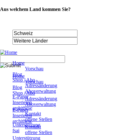
Aus welchem Land kommen Sie?
Navigation
Home
überspringen
Vorschau
Navigation
Blog
Home
überspringen
Shop / Abo
Vorschau
Adressänderung
Blog
Aboverwaltung
Shop / Abo
E-Paper
Adressänderung
Inserieren
Aboverwaltung
archithese
E-Paper
Kontakt
Inserieren
offene Stellen
archithese
Unterstützung
Kontakt
fsai
offene Stellen
Unterstützung