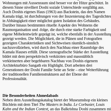
Wohnungen mit Aussenraum sind besser vor der Hitze geschützt. In
diesem Sinne nivelliert Doshi soziale Unterschiede sorgfältig aus.
Auch Doshis eigenes Haus (1963) aus Backstein, das den Namen
Kamala trägt, ist durchdrungen von der Inszenierung des Tageslichtes
in Abhängigkeit einer möglichst guten Isolation des Gebäudes.
Darüber hinaus bestimmten rituelle Aspekte des Wohnens die
Raumorganisation und -folge, die durch eine starke Farbigkeit und
eigene Möbelentwürfe geprägt ist, welche ebenfalls in der Ausstellun
gezeigt werden. Die Möglichkeit, die in Plänen und Fotografien
gezeigten Charakteristiken und Sichtweisen räumlich-sinnlich
nachzuvollziehen, wird durch den Nachbau einer Raumfolge des
Kamala Hauses erfüllt. Diese szenografische Stärke der Ausstellung
bildet mit dem perspektivisch verkürzten und massstäblich
verkleinerten aber begehbaren Nachbau von Doshis eigenem
Architekturbüro Sangath ein Highlight. Dort arbeiten drei
Generationen der Doshi Familie Seite an Seite – eine Weiterführung
der traditionellen Familienstrukturen auf der Ebene der
Professionalität.
Die Besonderheiten Ahmedabads
Neben dem Ausstellungskatalog bietet der Museumshop ein kleines
Büchlein mit dem Titel
The Masters in India. Le Corbusier, Louis
Kahn and the Indian Context,
an das Balkrishna Doshi zusammen mi