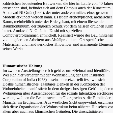
zahlreichen bedeutenden Bauwerken, die hier im Laufe von 40 Jahre
entstanden sind, befindet sich auf dem Campus auch der Kunstraum
Amdavad Ni Gufa (1994), der unter anderem mittels eines grossen
Modells erkundet werden kann. Es ist ein archetypischer, archaischer
Raum, mehrheitlich unter der Erde gebaut, mit einem fliessenden
Raumkontinuum, der zugleich Schutz vor dem heissen örtlichen Kli
bietet. Amdavad Ni Gufa hat Doshi mit speziellen
Computerprogrammen entwickelt. Realisiert wurde der Bau hingege
von ungelernten Arbeitern aus Abfallprodukten. Ortsspezifische
Materialien und handwerkliches Knowhow sind immanente Element
seines Werks.
Humanistische Haltung
Im zweiten Ausstellungsbereich geht es um «Heimat und Identität».
Wer sich hier vertiefter mit der Wohnsiedlung der Life Insurance
Corporation of India (1973) auseinandersetzt, stellt fest, wie sich
Doshis humanistisches, egalitäres Denken in der Konzeption der
Wohneinheiten manifestiert: In dem dreigeschossigen Gebäude, dere
Wohnungen über Aussentreppen für die soziale Interaktion erschloss
werden, wohnen die Bediensteten im Obergeschoss, die Familie der
Manager im Erdgeschoss. Aus westlicher Sicht ungewohnt, erschliess
sich diese Organisation der Wohnstruktur beim näheren Hinsehen vor
allem aber auch aus klimatischen Gründen: Die grosszügigeren