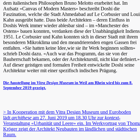
dem italienischen Philosophen Bruno Melotto erarbeitet hat. Im
Aufsatz «Canvas of Modern Masters» beschreibt Doshi die
Faszination, welche die Stadt Ahmedabad auf Le Corbusier und Loui
Kahn ausgeübt hatte. Dass beide Architekten – deren Einfluss in
Doshis Werk immer wieder ablesbar sind – im «Manchester des
Ostens» bauen konnten, verdanken diese der Unabhängigkeit Indiens
1951. Le Corbusier und Kahn konnten sich in dieser Stadt mit ihrem
besonderen Mikroklima und den meandrierenden engen Gassen frei
entfalten. «Sie hatten keine Idee,wie sie ihr Werk beginnen sollten»
schrieb Doshi dazu. «Auch war das Programm, das sie von der
Bauherrschaft bekamen, oder der Architekturstil, nicht klar definiert.»
Auf dieser geistigen und formalen Freiheit entwickelte Doshi seine
Architektur weiter mit einer spezifisch indischen Prägung.
Die Ausstellung im
Vitra Design Museum
in Weil am Rhein wird bis zum 8.
September 2019 gezeigt.
> In Kooperation mit dem Vitra Design Museum und Euroboden
lädt
archithese
am 27. Juni 2019 um 18.30 Uhr zur
kontext
-
Veranstaltung «Urbanität und Leere» ein. Im Werkvortrag von Thom
Kröger zeigt der Architekt Neubauten im ländlichen und städtischen
Raum.