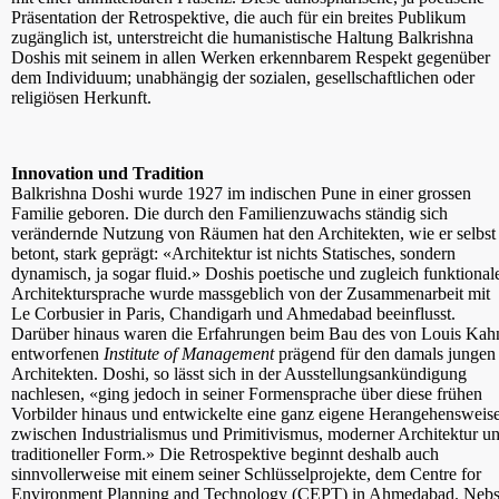
Präsentation der Retrospektive, die auch für ein breites Publikum
zugänglich ist, unterstreicht die humanistische Haltung Balkrishna
Doshis mit seinem in allen Werken erkennbarem Respekt gegenüber
dem Individuum; unabhängig der sozialen, gesellschaftlichen oder
religiösen Herkunft.
Innovation und Tradition
Balkrishna Doshi wurde 1927 im indischen Pune in einer grossen
Familie geboren. Die durch den Familienzuwachs ständig sich
verändernde Nutzung von Räumen hat den Architekten, wie er selbst
betont, stark geprägt: «Architektur ist nichts Statisches, sondern
dynamisch, ja sogar fluid.» Doshis poetische und zugleich funktional
Architektursprache wurde massgeblich von der Zusammenarbeit mit
Le Corbusier in Paris, Chandigarh und Ahmedabad beeinflusst.
Darüber hinaus waren die Erfahrungen beim Bau des von Louis Kah
entworfenen
Institute of Management
prägend für den damals jungen
Architekten. Doshi, so lässt sich in der Ausstellungsankündigung
nachlesen, «ging jedoch in seiner Formensprache über diese frühen
Vorbilder hinaus und entwickelte eine ganz eigene Herangehensweis
zwischen Industrialismus und Primitivismus, moderner Architektur u
traditioneller Form.» Die Retrospektive beginnt deshalb auch
sinnvollerweise mit einem seiner Schlüsselprojekte, dem Centre for
Environment Planning and Technology (CEPT) in Ahmedabad. Nebs