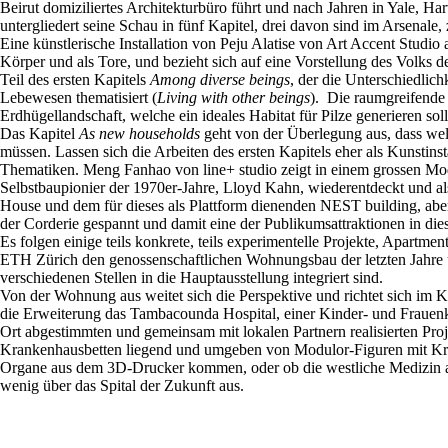
Beirut domiziliertes Architekturbüro führt und nach Jahren in Yale, H
untergliedert seine Schau in fünf Kapitel, drei davon sind im Arsenale,
Eine künstlerische Installation von Peju Alatise von Art Accent Studio
Körper und als Tore, und bezieht sich auf eine Vorstellung des Volks
Teil des ersten Kapitels
Among diverse beings
, der die Unterschiedlic
Lebewesen thematisiert (
Living with other beings
). Die raumgreifende
Erdhügellandschaft, welche ein ideales Habitat für Pilze generieren soll
Das Kapitel
As new households
geht von der Überlegung aus, dass welt
müssen. Lassen sich die Arbeiten des ersten Kapitels eher als Kunstinst
Thematiken. Meng Fanhao von line+ studio zeigt in einem grossen 
Selbstbaupionier der 1970er-Jahre, Lloyd Kahn, wiederentdeckt und a
House und dem für dieses als Plattform dienenden NEST building, abe
der Corderie gespannt und damit eine der Publikumsattraktionen in die
Es folgen einige teils konkrete, teils experimentelle Projekte, Apartmen
ETH Zürich den genossenschaftlichen Wohnungsbau der letzten Jahre 
verschiedenen Stellen in die Hauptausstellung integriert sind.
Von der Wohnung aus weitet sich die Perspektive und richtet sich im K
die Erweiterung das Tambacounda Hospital, einer Kinder- und Frauenklin
Ort abgestimmten und gemeinsam mit lokalen Partnern realisierten Pr
Krankenhausbetten liegend und umgeben von Modulor-Figuren mit Krüc
Organe aus dem 3D-Drucker kommen, oder ob die westliche Medizin an i
wenig über das Spital der Zukunft aus.