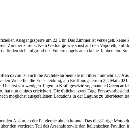
fiziellen Ausgangssperre um 22 Uhr. Das Zimmer ist versiegelt, keine P
 mein Zimmer zurück. Kein Gedränge wie sonst auf den Vaporetti, auf 
da finden sich aufgrund des Futtermangels auch keine Tauben ein. So kl
roffen davon ist auch die Architekturbiennale mit ihrer nunmehr 17. A
iten Welle fiel die Entscheidung, am Eröffnungstermin 22. Mai 2021 f
 Die erst vor wenigen Tagen in Kraft gesetzte sogenannte Greencard-
t, hat nun einiges erleichtert. Die üblichen zwei Tage Pressevorbesichti
ach möglichst ausgefallenen Locations in der Lagune zu überbieten trac
enden Ausbruch der Pandemie ahnen konnte: Das diesjährige Motto de
über den vorderen Teil des Arsenale sowie den Italienischen Pavillon in