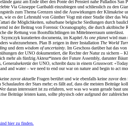
elände ganz am Ende über den Ponte dei Pensieri nahe Palladios San Pie
ebte Via Giuseppe Garibaldi einzubiegen und schliesslich zu den Giardi
ungsteils zum Thema Grenzen sind die Auswirkungen der Klimakrise un
en, wie es der Lehrstuhl von Günther Vogt mit einer Studie über das Wa
attari die Möglichkeiten, suburbane belgische Siedlungen durch baulich
tternd ist der Beitrag von Forensic Oceanography, die durch akribisch
he die Rettung von Bootsflüchtlingen im Mittelmeerraum unterlässt.
m Szymczyk kuratierten documenta, im Kapitel
As one planet
wird man 
nders wahrzunehmen. Plan B zeigen in ihrer Installation
The World Turn
ding
und dem
wisdom of uncertainty
. Im Geschoss darüber hat das von
ühungen der UNO dokumentiert, die Rechte der Natur zu sichern – Kli
 mehr als fünfzig Akteur*innen der Future Assembly, darunter Bäume, 
, Generalsekretär der UNO, schreibt dazu in einem Grusswort: «Today, 
, land and water – we need to end our war on nature and begin to act mor
eine zuvor aktuelle Fragen berührt und wie ebenfalls keine zuvor den f
Schaulaufen der Stars mehr; es fällt auf, dass die meisten Beiträge kol
. Wer daran interessiert ist zu erfahren, wer was wo wann gerade baut u
Krise Beiträge leisten kann, sollte physisch oder aufgrund der zahlreic
ind hier zu finden.