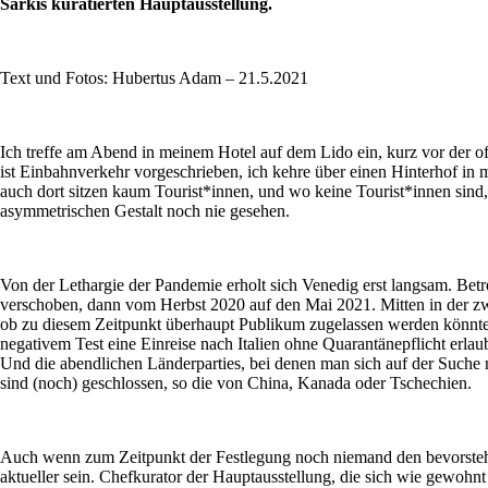
Sarkis kuratierten Hauptausstellung.
Text und Fotos: Hubertus Adam – 21.5.2021
Ich treffe am Abend in meinem Hotel auf dem Lido ein, kurz vor der of
ist Einbahnverkehr vorgeschrieben, ich kehre über einen Hinterhof in
auch dort sitzen kaum Tourist*innen, und wo keine Tourist*innen sind, 
asymmetrischen Gestalt noch nie gesehen.
Von der Lethargie der Pandemie erholt sich Venedig erst langsam. Bet
verschoben, dann vom Herbst 2020 auf den Mai 2021. Mitten in der zwe
ob zu diesem Zeitpunkt überhaupt Publikum zugelassen werden könnte.
negativem Test eine Einreise nach Italien ohne Quarantänepflicht erlaub
Und die abendlichen Länderparties, bei denen man sich auf der Suche n
sind (noch) geschlossen, so die von China, Kanada oder Tschechien.
Auch wenn zum Zeitpunkt der Festlegung noch niemand den bevorsteh
aktueller sein. Chefkurator der Hauptausstellung, die sich wie gewohnt 