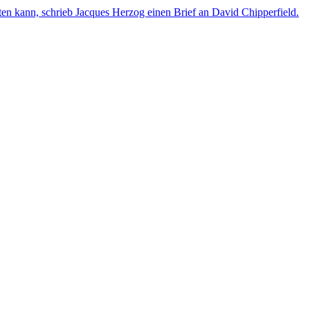
sten kann, schrieb Jacques Herzog einen Brief an David Chipperfield.