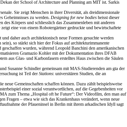
5 Dekan der School of Architecture and Planning am MIT ist. Sarkis
enale. Sie zeigt Menschen in ihrer Diversität, als dreidimensionale
hres Geheimnisses zu werden.
Designing for new bodies
heisst dieser
ten des Körpers und schliesslich das Zusammenleben mit anderen
zeigt eine von einem Robotergärtner gedruckte und bewirtschaftete
eht und daher auch architektonisch neue Formen gesuchte werden
 sein), so stärkt sich hier der Fokus auf architekturimmanente
d geschaffen wurden, während Leopold Banchini den amerikanischen
thematisieren Gramazio Kohler mit der Dokumentation ihres DFAB
ern aus Glas- und Karbonfasern erstelltes Haus zwischen die Säulen
 und Susanne Schindler gemeinsam mit MAS-Studierenden am gta der
rsuchung ist Teil der
Stations
: universitären Studien, die an
 die neue Gemeinschaften schaffen können. Dazu zählt beispielsweise
terbeispiel einer sozial verantwortlichen, auf die Gegebenheiten vor
n OMA zum Thema „Hospital oft he Future“: Der Videofilm, den man auf
igen Fragen – etwa wie sich das Krankenhaus verändert, wenn neue
aufnahme der Pfaueninsel in Berlin mit ihrem arkadischen Idyll sagt