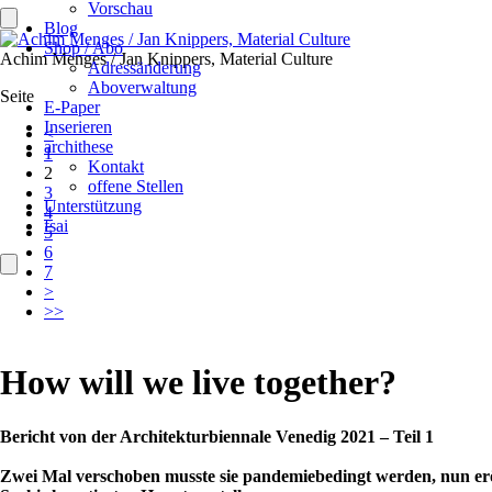
Vorschau
Blog
Shop / Abo
Achim Menges / Jan Knippers, Material Culture
Adressänderung
Aboverwaltung
Seite
E-Paper
Inserieren
<
archithese
1
Kontakt
2
offene Stellen
3
Unterstützung
4
fsai
5
6
7
>
>>
How will we live together?
Bericht von der Architekturbiennale Venedig 2021 – Teil 1
Zwei Mal verschoben musste sie pandemiebedingt werden, nun eröf