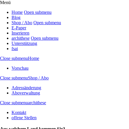
Menü
Home
Open submenu
Blog
Shop / Abo
Open submenu
E-Paper
Inserieren
archithese
Open submenu
Unterstützung
fsai
Close submenu
Home
Vorschau
Close submenu
Shop / Abo
Adressänderung
Aboverwaltung
Close submenu
archithese
Kontakt
offene Stellen
Aus welchem Land kommen Sie?