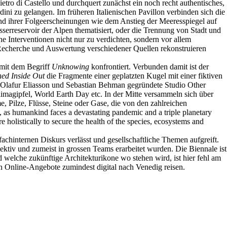
tro di Castello und durchquert zunächst ein noch recht authentisches,
ni zu gelangen. Im früheren Italienischen Pavillon verbinden sich die
d ihrer Folgeerscheinungen wie dem Anstieg der Meeresspiegel auf
sserreservoir der Alpen thematisiert, oder die Trennung von Stadt und
e Interventionen nicht nur zu verdichten, sondern vor allem
e Recherche und Auswertung verschiedener Quellen rekonstruieren
mit dem Begriff
Unknowing
konfrontiert. Verbunden damit ist der
ed Inside Out
die Fragmente einer geplatzten Kugel mit einer fiktiven
 Olafur Eliasson und Sebastian Behman gegründete Studio Other
magipfel, World Earth Day etc. In der Mitte versammeln sich über
Pilze, Flüsse, Steine oder Gase, die von den zahlreichen
as humankind faces a devastating pandemic and a triple planetary
e holistically to secure the health of the species, ecosystems and
achinternen Diskurs verlässt und gesellschaftliche Themen aufgreift.
lektiv und zumeist in grossen Teams erarbeitet wurden. Die Biennale ist
nd welche zukünftige Architekturikone wo stehen wird, ist hier fehl am
hen Online-Angebote zumindest digital nach Venedig reisen.