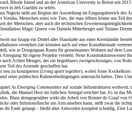
arvard, Rhode Island und an der American University in Beirut seit 201
 zwei in den Giardini zu sehen.
 aus Nigeria steht am Beginn der Ausstellung im Eingangsbereich des Ars
 der Yoruba, Menschen seien wie Tore, die man öffnen könne um Teil i
hkeit der Menschen, aber auch die technischen Erweiterungsmöglichkei
 Installation Magic Queen von Daniela Mitterberger und Tiziano Derme 
.
weit nur knapp ein Drittel aller Haushalte aus einer Kernfamilie best
allationen verstehen (sie könnten auch auf einer Kunstbiennale vertreten
Modell, wie in Dongziguan Raum für gemeinsames Wohnen auf dem Lan
ls Anregung für eigene Projekte versteht. Neue Konstruktionsweisen 
r auch Achim Menges, der ein begehbares zweigeschossiges, von Robot
sem Teil des Arsenale geschaffen hat.
ts neu zu konzipieren (
Living apart together
), wobei Anne Kockelkorn
und seine politischen Rahmenbedingungen untersucht haben. Dies Unte
apitel
As Emerging Communities
auf soziale Infrastrukturen weltweit,
ik, die Manuel Herz im östlichen Senegal errichtet hat. Es ist das Mus
ojekts. Blass demgegenüber wirkt die Arbeit von Reinier de Graaf vo
ke oder Infusionsflasche am Arm ansehen kann, stellt zwar die richt
hr Ende gelangt – bleibt aber Antworten komplett schuldig. Eine Luft