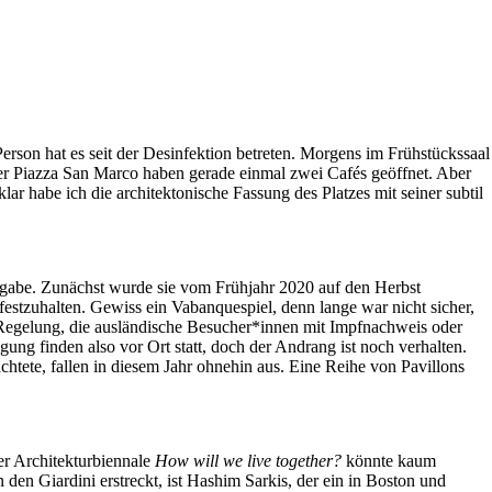
erson hat es seit der Desinfektion betreten. Morgens im Frühstückssaal
der Piazza San Marco haben gerade einmal zwei Cafés geöffnet. Aber
ar habe ich die architektonische Fassung des Platzes mit seiner subtil
usgabe. Zunächst wurde sie vom Frühjahr 2020 auf den Herbst
estzuhalten. Gewiss ein Vabanquespiel, denn lange war nicht sicher,
Regelung, die ausländische Besucher*innen mit Impfnachweis oder
gung finden also vor Ort statt, doch der Andrang ist noch verhalten.
htete, fallen in diesem Jahr ohnehin aus. Eine Reihe von Pavillons
r Architekturbiennale
How will we live together?
könnte kaum
 den Giardini erstreckt, ist Hashim Sarkis, der ein in Boston und