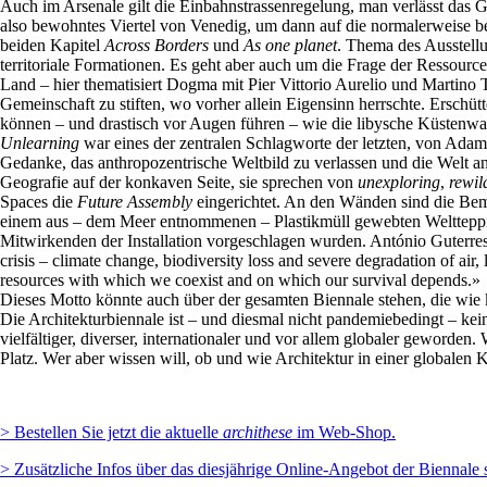
Auch im Arsenale gilt die Einbahnstrassenregelung, man verlässt das G
also bewohntes Viertel von Venedig, um dann auf die normalerweise bel
beiden Kapitel
Across Borders
und
As one planet
. Thema des Ausstell
territoriale Formationen. Es geht aber auch um die Frage der Ressourc
Land – hier thematisiert Dogma mit Pier Vittorio Aurelio und Martino T
Gemeinschaft zu stiften, wo vorher allein Eigensinn herrschte. Erschü
können – und drastisch vor Augen führen – wie die libysche Küstenwac
Unlearning
war eines der zentralen Schlagworte der letzten, von Ada
Gedanke, das anthropozentrische Weltbild zu verlassen und die Welt a
Geografie auf der konkaven Seite, sie sprechen von
unexploring
,
rewil
Spaces die
Future Assembly
eingerichtet. An den Wänden sind die Bem
einem aus – dem Meer entnommenen – Plastikmüll gewebten Weltteppich
Mitwirkenden der Installation vorgeschlagen wurden. António Guterres
crisis – climate change, biodiversity loss and severe degradation of air
resources with which we coexist and on which our survival depends.»
Dieses Motto könnte auch über der gesamten Biennale stehen, die wie k
Die Architekturbiennale ist – und diesmal nicht pandemiebedingt – kein 
vielfältiger, diverser, internationaler und vor allem globaler geworden
Platz. Wer aber wissen will, ob und wie Architektur in einer globalen 
> Bestellen Sie jetzt die aktuelle
archithese
im Web-Shop.
> Zusätzliche Infos über das diesjährige Online-Angebot der Biennale s